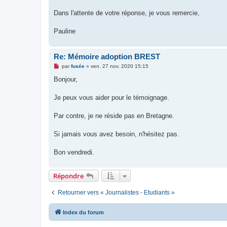
Dans l'attente de votre réponse, je vous remercie,
Pauline
Re: Mémoire adoption BREST
M
par
fusée
»
ven. 27 nov. 2020 15:15
e
s
Bonjour,
s
a
g
Je peux vous aider pour le témoignage.
e
n
o
Par contre, je ne réside pas en Bretagne.
n
l
u
Si jamais vous avez besoin, n'hésitez pas.
Bon vendredi.
Répondre
Retourner vers « Journalistes - Etudiants »
Index du forum