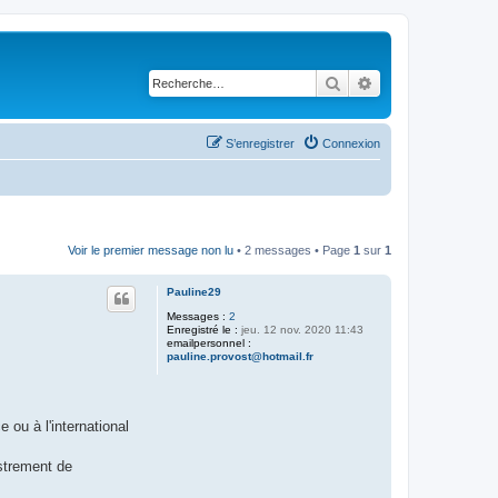
Rechercher
Recherche avancé
S’enregistrer
Connexion
Voir le premier message non lu
• 2 messages • Page
1
sur
1
Pauline29
Messages :
2
Enregistré le :
jeu. 12 nov. 2020 11:43
emailpersonnel :
pauline.provost@hotmail.fr
ou à l'international
istrement de