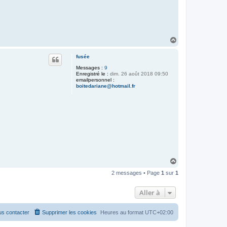
H
a
u
fusée
t
Messages :
9
Enregistré le :
dim. 26 août 2018 09:50
emailpersonnel :
boitedariane@hotmail.fr
H
a
2 messages • Page
1
sur
1
u
t
Aller à
s contacter
Supprimer les cookies
Heures au format
UTC+02:00