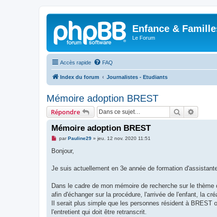
Enfance & Famille
Le Forum
Accès rapide
FAQ
Index du forum
Journalistes - Etudiants
Mémoire adoption BREST
Rechercher
Recher
Répondre
Mémoire adoption BREST
M
par
Pauline29
»
jeu. 12 nov. 2020 11:51
e
s
Bonjour,
s
a
g
Je suis actuellement en 3e année de formation d'assistante
e
n
o
Dans le cadre de mon mémoire de recherche sur le thème de 
n
afin d'échanger sur la procédure, l'arrivée de l'enfant, la créa
l
u
Il serait plus simple que les personnes résident à BREST o
l'entretient qui doit être retranscrit.