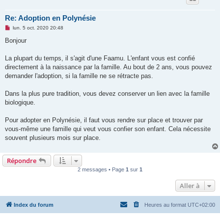
Re: Adoption en Polynésie
M
lun. 5 oct. 2020 20:48
e
s
Bonjour
s
a
g
La plupart du temps, il s'agit d'une Faamu. L'enfant vous est confié
e
directement à la naissance par la famille. Au bout de 2 ans, vous pouvez
n
o
demander l'adoption, si la famille ne se rétracte pas.
n
l
u
Dans la plus pure tradition, vous devez conserver un lien avec la famille
biologique.
Pour adopter en Polynésie, il faut vous rendre sur place et trouver par
vous-même une famille qui veut vous confier son enfant. Cela nécessite
souvent plusieurs mois sur place.
Répondre
2 messages • Page
1
sur
1
Aller à
Index du forum
Heures au format
UTC+02:00