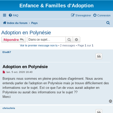
Enfance & Familles d'Adoption
FAQ
S’enregistrer
Connexion
R
Index du forum
Pays
e
Adoption en Polynésie
c
Rechercher
Recherche avancée
Répondre
h
Voir le premier message non lu
• 2 messages • Page
1
sur
1
e
Elod67
r
c
h
Adoption en Polynésie
e
M
lun. 5 oct. 2020 16:40
e
r
s
Bonjours nous sommes en pleine procédure d'agrément. Nous avons
s
entendu parler de l'adoption en Polynésie mais je trouve difficilement des
a
g
informations sur le sujet. Est ce que l'un de vous aurait adopter en
e
Polynésie ou aurait des informations sur le sujet ??
n
o
Merci
n
l
u
chrischris