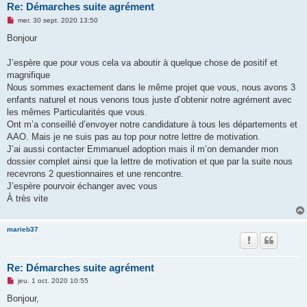
Re: Démarches suite agrément
M
mer. 30 sept. 2020 13:50
e
s
Bonjour
s
a
g
J’espère que pour vous cela va aboutir à quelque chose de positif et
e
magnifique
n
o
Nous sommes exactement dans le même projet que vous, nous avons 3
n
enfants naturel et nous venons tous juste d’obtenir notre agrément avec
l
u
les mêmes Particularités que vous.
Ont m’a conseillé d’envoyer notre candidature à tous les départements et
AAO. Mais je ne suis pas au top pour notre lettre de motivation.
J’ai aussi contacter Emmanuel adoption mais il m’on demander mon
dossier complet ainsi que la lettre de motivation et que par la suite nous
recevrons 2 questionnaires et une rencontre.
J’espère pourvoir échanger avec vous
À très vite
marieb37
Re: Démarches suite agrément
M
jeu. 1 oct. 2020 10:55
e
s
Bonjour,
s