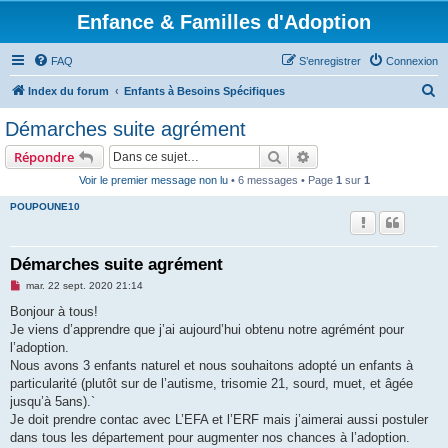
Enfance & Familles d'Adoption
FAQ
S’enregistrer
Connexion
R
Index du forum
Enfants à Besoins Spécifiques
e
Démarches suite agrément
c
Rechercher
Recherche avancée
Répondre
h
Voir le premier message non lu
• 6 messages • Page
1
sur
1
e
POUPOUNE10
r
c
h
Démarches suite agrément
e
M
mar. 22 sept. 2020 21:14
e
r
s
Bonjour à tous!
s
Je viens d’apprendre que j’ai aujourd’hui obtenu notre agrémént pour
a
g
l’adoption.
e
Nous avons 3 enfants naturel et nous souhaitons adopté un enfants à
n
o
particularité (plutôt sur de l’autisme, trisomie 21, sourd, muet, et âgée
n
jusqu’à 5ans).`
l
u
Je doit prendre contac avec L’EFA et l’ERF mais j’aimerai aussi postuler
dans tous les département pour augmenter nos chances à l’adoption.