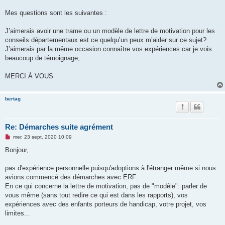
Mes questions sont les suivantes :
J’aimerais avoir une trame ou un modèle de lettre de motivation pour les
conseils départementaux est ce quelqu’un peux m’aider sur ce sujet?
J’aimerais par la même occasion connaître vos expériences car je vois
beaucoup de témoignage;
MERCI À VOUS
bertag
Re: Démarches suite agrément
M
mer. 23 sept. 2020 10:09
e
s
Bonjour,
s
a
g
pas d'expérience personnelle puisqu'adoptions à l'étranger même si nous
e
avions commencé des démarches avec ERF.
n
o
En ce qui concerne la lettre de motivation, pas de "modèle": parler de
n
vous même (sans tout redire ce qui est dans les rapports), vos
l
u
expériences avec des enfants porteurs de handicap, votre projet, vos
limites...