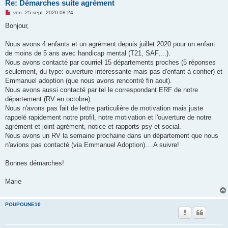
Re: Démarches suite agrément
M
ven. 25 sept. 2020 08:24
e
s
Bonjour,
s
a
g
Nous avons 4 enfants et un agrément depuis juillet 2020 pour un enfant
e
de moins de 5 ans avec handicap mental (T21, SAF,...).
n
o
Nous avons contacté par courriel 15 départements proches (5 réponses
n
seulement, du type: ouverture intéressante mais pas d'enfant à confier) et
l
u
Emmanuel adoption (que nous avons rencontré fin aout).
Nous avons aussi contacté par tel le correspondant ERF de notre
département (RV en octobre).
Nous n'avons pas fait de lettre particulière de motivation mais juste
rappelé rapidement notre profil, notre motivation et l'ouverture de notre
agrément et joint agrément, notice et rapports psy et social.
Nous avons un RV la semaine prochaine dans un département que nous
n'avions pas contacté (via Emmanuel Adoption)....A suivre!
Bonnes démarches!
Marie
POUPOUNE10