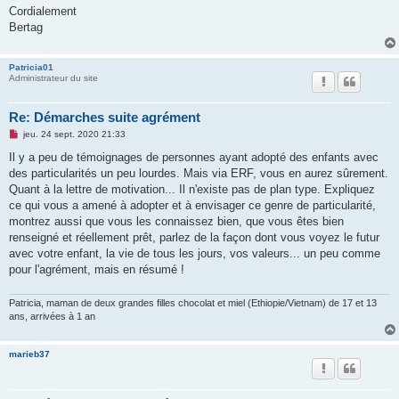
Cordialement
Bertag
Patricia01
Administrateur du site
Re: Démarches suite agrément
M
jeu. 24 sept. 2020 21:33
e
s
Il y a peu de témoignages de personnes ayant adopté des enfants avec
s
des particularités un peu lourdes. Mais via ERF, vous en aurez sûrement.
a
g
Quant à la lettre de motivation... Il n'existe pas de plan type. Expliquez
e
ce qui vous a amené à adopter et à envisager ce genre de particularité,
n
o
montrez aussi que vous les connaissez bien, que vous êtes bien
n
renseigné et réellement prêt, parlez de la façon dont vous voyez le futur
l
u
avec votre enfant, la vie de tous les jours, vos valeurs... un peu comme
pour l'agrément, mais en résumé !
Patricia, maman de deux grandes filles chocolat et miel (Ethiopie/Vietnam) de 17 et 13
ans, arrivées à 1 an
marieb37