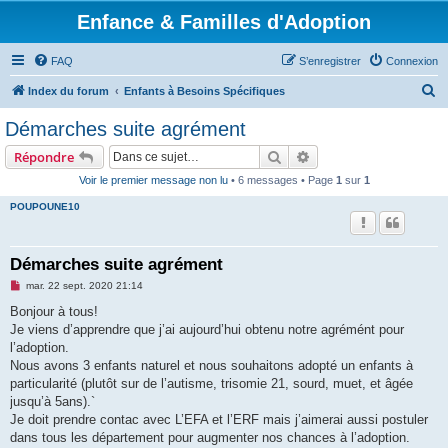
Enfance & Familles d'Adoption
FAQ
S’enregistrer
Connexion
R
Index du forum
Enfants à Besoins Spécifiques
e
Démarches suite agrément
c
Rechercher
Recherche avancée
Répondre
h
Voir le premier message non lu
• 6 messages • Page
1
sur
1
e
POUPOUNE10
r
c
h
Démarches suite agrément
e
M
mar. 22 sept. 2020 21:14
e
r
s
Bonjour à tous!
s
Je viens d’apprendre que j’ai aujourd’hui obtenu notre agrémént pour
a
g
l’adoption.
e
Nous avons 3 enfants naturel et nous souhaitons adopté un enfants à
n
o
particularité (plutôt sur de l’autisme, trisomie 21, sourd, muet, et âgée
n
jusqu’à 5ans).`
l
u
Je doit prendre contac avec L’EFA et l’ERF mais j’aimerai aussi postuler
dans tous les département pour augmenter nos chances à l’adoption.