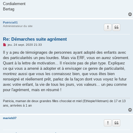
Cordialement
Bertag
Patricia01
Administrateur du site
Re: Démarches suite agrément
M
jeu. 24 sept. 2020 21:33
e
s
Il y a peu de témoignages de personnes ayant adopté des enfants avec
s
des particularités un peu lourdes. Mais via ERF, vous en aurez sûrement.
a
g
Quant à la lettre de motivation... Il n'existe pas de plan type. Expliquez
e
ce qui vous a amené à adopter et à envisager ce genre de particularité,
n
o
montrez aussi que vous les connaissez bien, que vous êtes bien
n
renseigné et réellement prêt, parlez de la façon dont vous voyez le futur
l
u
avec votre enfant, la vie de tous les jours, vos valeurs... un peu comme
pour l'agrément, mais en résumé !
Patricia, maman de deux grandes filles chocolat et miel (Ethiopie/Vietnam) de 17 et 13
ans, arrivées à 1 an
marieb37