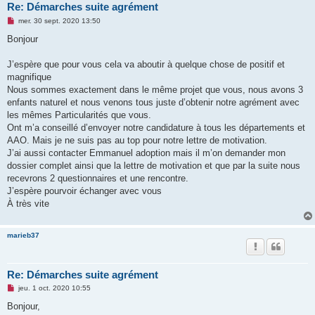
Re: Démarches suite agrément
M
mer. 30 sept. 2020 13:50
e
s
Bonjour
s
a
g
J’espère que pour vous cela va aboutir à quelque chose de positif et
e
magnifique
n
o
Nous sommes exactement dans le même projet que vous, nous avons 3
n
enfants naturel et nous venons tous juste d’obtenir notre agrément avec
l
u
les mêmes Particularités que vous.
Ont m’a conseillé d’envoyer notre candidature à tous les départements et
AAO. Mais je ne suis pas au top pour notre lettre de motivation.
J’ai aussi contacter Emmanuel adoption mais il m’on demander mon
dossier complet ainsi que la lettre de motivation et que par la suite nous
recevrons 2 questionnaires et une rencontre.
J’espère pourvoir échanger avec vous
À très vite
marieb37
Re: Démarches suite agrément
M
jeu. 1 oct. 2020 10:55
e
s
Bonjour,
s