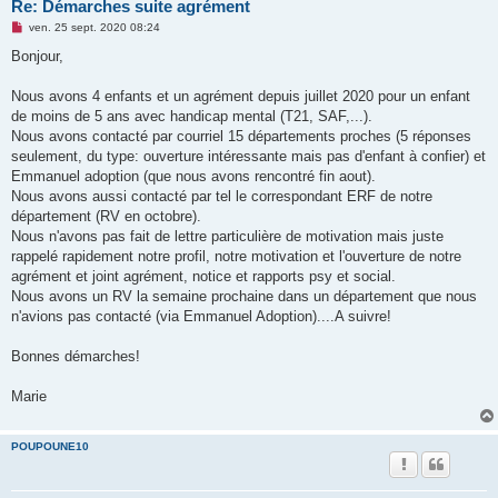
Re: Démarches suite agrément
M
ven. 25 sept. 2020 08:24
e
s
Bonjour,
s
a
g
Nous avons 4 enfants et un agrément depuis juillet 2020 pour un enfant
e
de moins de 5 ans avec handicap mental (T21, SAF,...).
n
o
Nous avons contacté par courriel 15 départements proches (5 réponses
n
seulement, du type: ouverture intéressante mais pas d'enfant à confier) et
l
u
Emmanuel adoption (que nous avons rencontré fin aout).
Nous avons aussi contacté par tel le correspondant ERF de notre
département (RV en octobre).
Nous n'avons pas fait de lettre particulière de motivation mais juste
rappelé rapidement notre profil, notre motivation et l'ouverture de notre
agrément et joint agrément, notice et rapports psy et social.
Nous avons un RV la semaine prochaine dans un département que nous
n'avions pas contacté (via Emmanuel Adoption)....A suivre!
Bonnes démarches!
Marie
POUPOUNE10