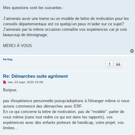
Mes questions sont les suivantes :
J’aimerais avoir une trame ou un modèle de lettre de motivation pour les
conseils départementaux est ce quelqu’un peux m’aider sur ce sujet?
J’aimerais par la même occasion connaître vos expériences car je vois
beaucoup de témoignage;
MERCI À VOUS
bertag
Re: Démarches suite agrément
M
mer. 23 sept. 2020 10:09
e
s
Bonjour,
s
a
g
pas d'expérience personnelle puisqu'adoptions à l'étranger même si nous
e
avions commencé des démarches avec ERF.
n
o
En ce qui concerne la lettre de motivation, pas de "modèle": parler de
n
vous même (sans tout redire ce qui est dans les rapports), vos
l
u
expériences avec des enfants porteurs de handicap, votre projet, vos
limites...