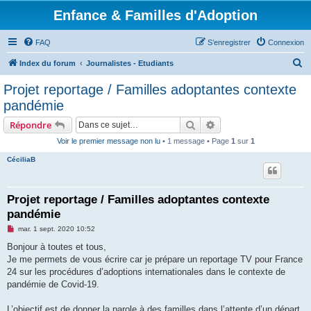
Enfance & Familles d'Adoption
FAQ
S’enregistrer
Connexion
R
Index du forum
Journalistes - Etudiants
e
Projet reportage / Familles adoptantes contexte
c
pandémie
h
Rechercher
Recherche avancée
Répondre
e
Voir le premier message non lu
• 1 message • Page
1
sur
1
r
CéciliaB
c
h
e
Projet reportage / Familles adoptantes contexte
pandémie
r
M
mar. 1 sept. 2020 10:52
e
s
Bonjour à toutes et tous,
s
Je me permets de vous écrire car je prépare un reportage TV pour France
a
g
24 sur les procédures d’adoptions internationales dans le contexte de
e
pandémie de Covid-19.
n
o
n
L’objectif est de donner la parole à des familles dans l’attente d’un départ