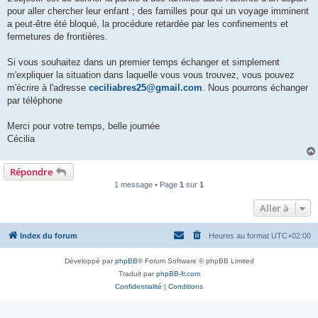
l
u
pour aller chercher leur enfant ; des familles ​pour qui un voyage imminent
a peut-être été bloqué, la procédure retardée par les confinements et
fermetures de frontières.
Si vous souhaitez dans un premier temps échanger et simplement
m'expliquer la situation dans laquelle vous vous trouvez, vous pouvez
m'écrire à l'adresse
ceciliabres25@gmail.com
. Nous pourrons échanger
par téléphone
Merci pour votre temps, belle journée
Cécilia
Répondre
1 message • Page
1
sur
1
Aller à
Index du forum
Heures au format
UTC+02:00
Développé par
phpBB
® Forum Software © phpBB Limited
Traduit par
phpBB-fr.com
Confidentialité
|
Conditions