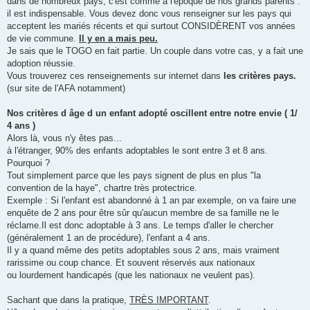
dans de nombreux pays, c'est comme à l'époque de nos grands parents :
il est indispensable. Vous devez donc vous renseigner sur les pays qui
acceptent les mariés récents et qui surtout CONSIDÈRENT vos années
de vie commune.
Il y en a mais peu.
Je sais que le TOGO en fait partie. Un couple dans votre cas, y a fait une
adoption réussie.
Vous trouverez ces renseignements sur internet dans
les critères pays.
(sur site de l'AFA notamment)
Nos critères d âge d un enfant adopté oscillent entre notre envie ( 1/
4 ans )
Alors là, vous n'y êtes pas...
à l'étranger, 90% des enfants adoptables le sont entre 3 et 8 ans.
Pourquoi ?
Tout simplement parce que les pays signent de plus en plus "la
convention de la haye", chartre très protectrice.
Exemple : Si l'enfant est abandonné à 1 an par exemple, on va faire une
enquête de 2 ans pour être sûr qu'aucun membre de sa famille ne le
réclame.Il est donc adoptable à 3 ans. Le temps d'aller le chercher
(généralement 1 an de procédure), l'enfant a 4 ans.
Il y a quand même des petits adoptables sous 2 ans, mais vraiment
rarissime ou coup chance. Et souvent réservés aux nationaux
ou lourdement handicapés (que les nationaux ne veulent pas).
Sachant que dans la pratique,
TRÈS IMPORTANT
.