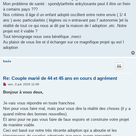
Mon problème de santé : spondylarthrite ankylosante peut il être un frein
à certains pays ???
Nos critères d âge d un enfant adopté oscillent entre notre envie ( 1/ 4
ans ) avec particularités ( légères où n entravant pas l' autonomie )et la
réalité de tout ce qui nous ai dit par la maison de l adoption ,etc .Notre
projet est il viable ?
Tout témoignage nous sera bénéfique ,merci
Au plaisir de vous lire et d échanger sur ce magnifique projet qu est l
adoption
fusée
Re: Couple marié de 44 et 45 ans en cours d agrément
M
ven. 3 juil. 2020 11:09
e
s
Bonjour à vous deux,
s
a
g
Je vais vous répondre en toute franchise.
e
Non pour vous faire mal, mais pour vous dire la réalité des choses (il y a
n
o
quand même des bonnes nouvelles).
n
Et ainsi pour ne pas vous faire de faux espoirs et construire votre projet
l
u
de manière viable.
Ceci est basé sur notre très récente adoption qui a aboutie et les
témoignages de couples adoptants que nous avons rencontré.