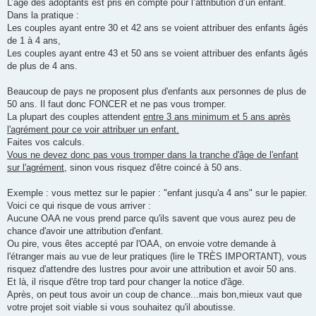
L’âge des adoptants est pris en compte pour l’attribution d’un enfant.
Dans la pratique :
Les couples ayant entre 30 et 42 ans se voient attribuer des enfants âgés
de 1 à 4 ans,
Les couples ayant entre 43 et 50 ans se voient attribuer des enfants âgés
de plus de 4 ans.
Beaucoup de pays ne proposent plus d'enfants aux personnes de plus de
50 ans. Il faut donc FONCER et ne pas vous tromper.
La plupart des couples attendent
entre 3 ans minimum et 5 ans
après
l'agrément pour ce voir attribuer un enfant.
Faites vos calculs.
Vous ne devez donc pas vous tromper dans la tranche d'âge de l'enfant
sur l'agrément
, sinon vous risquez d'être coincé à 50 ans.
Exemple : vous mettez sur le papier : "enfant jusqu'a 4 ans" sur le papier.
Voici ce qui risque de vous arriver :
Aucune OAA ne vous prend parce qu'ils savent que vous aurez peu de
chance d'avoir une attribution d'enfant.
Ou pire, vous êtes accepté par l'OAA, on envoie votre demande à
l'étranger mais au vue de leur pratiques (lire le TRÈS IMPORTANT), vous
risquez d'attendre des lustres pour avoir une attribution et avoir 50 ans.
Et là, il risque d'être trop tard pour changer la notice d'âge.
Après, on peut tous avoir un coup de chance...mais bon,mieux vaut que
votre projet soit viable si vous souhaitez qu'il aboutisse.