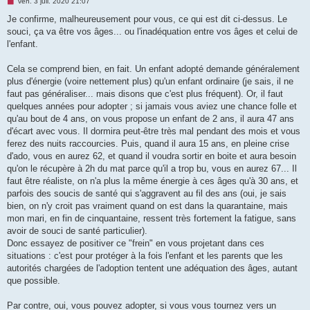
M
ven. 3 juil. 2020 21:07
e
s
Je confirme, malheureusement pour vous, ce qui est dit ci-dessus. Le
s
souci, ça va être vos âges... ou l'inadéquation entre vos âges et celui de
a
g
l'enfant.
e
n
o
Cela se comprend bien, en fait. Un enfant adopté demande généralement
n
plus d'énergie (voire nettement plus) qu'un enfant ordinaire (je sais, il ne
l
u
faut pas généraliser... mais disons que c'est plus fréquent). Or, il faut
quelques années pour adopter ; si jamais vous aviez une chance folle et
qu'au bout de 4 ans, on vous propose un enfant de 2 ans, il aura 47 ans
d'écart avec vous. Il dormira peut-être très mal pendant des mois et vous
ferez des nuits raccourcies. Puis, quand il aura 15 ans, en pleine crise
d'ado, vous en aurez 62, et quand il voudra sortir en boite et aura besoin
qu'on le récupère à 2h du mat parce qu'il a trop bu, vous en aurez 67... Il
faut être réaliste, on n'a plus la même énergie à ces âges qu'à 30 ans, et
parfois des soucis de santé qui s'aggravent au fil des ans (oui, je sais
bien, on n'y croit pas vraiment quand on est dans la quarantaine, mais
mon mari, en fin de cinquantaine, ressent très fortement la fatigue, sans
avoir de souci de santé particulier).
Donc essayez de positiver ce "frein" en vous projetant dans ces
situations : c'est pour protéger à la fois l'enfant et les parents que les
autorités chargées de l'adoption tentent une adéquation des âges, autant
que possible.
Par contre, oui, vous pouvez adopter, si vous vous tournez vers un