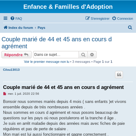
Enfance & Familles d'Adoption
FAQ
S’enregistrer
Connexion
R
Index du forum
Pays
e
Couple marié de 44 et 45 ans en cours d
c
agrément
h
Rechercher
Recherche avancée
Répondre
e
Voir le premier message non lu
• 3 messages • Page
1
sur
1
r
Cilou13013
c
h
e
Couple marié de 44 et 45 ans en cours d agrément
r
M
mer. 1 juil. 2020 22:56
e
s
Bonsoir nous sommes mariés depuis 4 mois ( sans enfants )et vivons
s
ensemble depuis de très nombreuses années .
a
g
Nous sommes en cours d agrément et nous posons beaucoup de
e
questions sur les pays où nous postulerons et la tranche d âge .
n
o
Je suis en arrêt maladie depuis des années mais avec fiches de paie
n
régulières et pas de perte de salaire .
l
u
Mon mari est lui aussi fonctionnaire et gagne correctement .