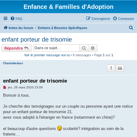
Enfance & Familles d'Adoption
FAQ
S’enregistrer
Connexion
R
Index du forum
Enfants à Besoins Spécifiques
e
enfant porteur de trisomie
c
Rechercher
Recherche avancée
Répondre
h
Voir le premier message non lu
• 6 messages • Page
1
sur
1
e
Charlotteducr
r
c
h
enfant porteur de trisomie
e
M
jeu. 26 mars 2020 23:06
e
r
s
Bonsoir à tous,
s
a
g
Je cherche des temoignages sur un couple ou personne ayant une notice
e
pour un enfant porteur de trismomie 21.
n
o
avez vous adopté à l'etranger en france (notamment en chine)?
n
l
u
et beaucoup d'autre questions
scolarité? intégration au sein de la
fraterie....