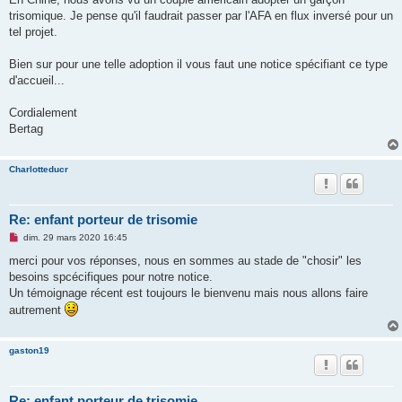
trisomique. Je pense qu'il faudrait passer par l'AFA en flux inversé pour un
tel projet.
Bien sur pour une telle adoption il vous faut une notice spécifiant ce type
d'accueil...
Cordialement
Bertag
Charlotteducr
Re: enfant porteur de trisomie
M
dim. 29 mars 2020 16:45
e
s
merci pour vos réponses, nous en sommes au stade de "chosir" les
s
besoins spcécifiques pour notre notice.
a
g
Un témoignage récent est toujours le bienvenu mais nous allons faire
e
autrement
n
o
n
l
gaston19
u
Re: enfant porteur de trisomie