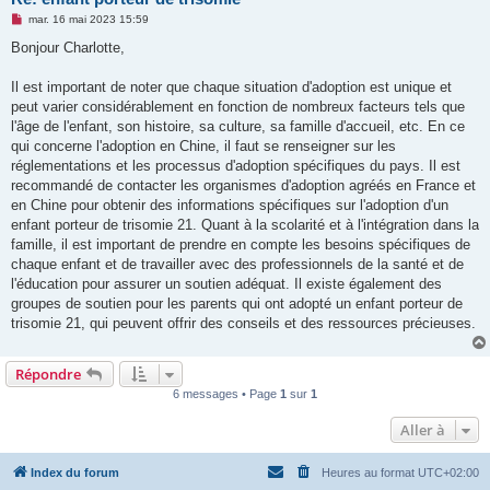
M
mar. 16 mai 2023 15:59
e
s
Bonjour Charlotte,
s
a
g
Il est important de noter que chaque situation d'adoption est unique et
e
peut varier considérablement en fonction de nombreux facteurs tels que
n
o
l'âge de l'enfant, son histoire, sa culture, sa famille d'accueil, etc. En ce
n
qui concerne l'adoption en Chine, il faut se renseigner sur les
l
u
réglementations et les processus d'adoption spécifiques du pays. Il est
recommandé de contacter les organismes d'adoption agréés en France et
en Chine pour obtenir des informations spécifiques sur l'adoption d'un
enfant porteur de trisomie 21. Quant à la scolarité et à l'intégration dans la
famille, il est important de prendre en compte les besoins spécifiques de
chaque enfant et de travailler avec des professionnels de la santé et de
l'éducation pour assurer un soutien adéquat. Il existe également des
groupes de soutien pour les parents qui ont adopté un enfant porteur de
trisomie 21, qui peuvent offrir des conseils et des ressources précieuses.
Répondre
6 messages • Page
1
sur
1
Aller à
Index du forum
Heures au format
UTC+02:00