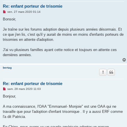
Re: enfant porteur de trisomie
M
ven. 27 mars 2020 01:14
e
s
Bonsoir,
s
a
g
Je traîne sur les forums adoption depuis plusieurs années désormais. Et
e
ce que j'en lis, c'est qu'il y aurait de moins en moins d'enfants porteurs de
n
o
trisomies en attente d'adoption.
n
l
u
J'ai vu plusieurs familles ayant cette notice et toujours en attente ces
dernières années.
bertag
Re: enfant porteur de trisomie
M
sam. 28 mars 2020 11:03
e
s
Bonjour,
s
a
g
A ma connaissance, l'OAA "Emmanuel- Monjoie" est une OAA qui ne
e
travaille que pour l'adoption d'enfant trisomique . Il y a aussi ERF comme
n
o
l'a dit Patricia.
n
l
u
En Chine, nous avons vu un couple américain adopter un garçon