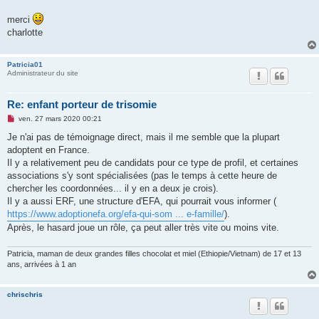
merci
charlotte
Patricia01
Administrateur du site
Re: enfant porteur de trisomie
M
ven. 27 mars 2020 00:21
e
s
Je n'ai pas de témoignage direct, mais il me semble que la plupart
s
adoptent en France.
a
g
Il y a relativement peu de candidats pour ce type de profil, et certaines
e
associations s'y sont spécialisées (pas le temps à cette heure de
n
o
chercher les coordonnées... il y en a deux je crois).
n
Il y a aussi ERF, une structure d'EFA, qui pourrait vous informer (
l
u
https://www.adoptionefa.org/efa-qui-som ... e-famille/
).
Après, le hasard joue un rôle, ça peut aller très vite ou moins vite.
Patricia, maman de deux grandes filles chocolat et miel (Ethiopie/Vietnam) de 17 et 13
ans, arrivées à 1 an
chrischris