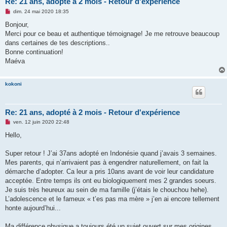
Re: 21 ans, adopté à 2 mois - Retour d'expérience
M
dim. 24 mai 2020 18:35
e
s
Bonjour,
s
Merci pour ce beau et authentique témoignage! Je me retrouve beaucoup
a
g
dans certaines de tes descriptions..
e
Bonne continuation!
n
o
Maéva
n
l
u
kokoni
Re: 21 ans, adopté à 2 mois - Retour d'expérience
M
ven. 12 juin 2020 22:48
e
s
Hello,
s
a
g
Super retour ! J’ai 37ans adopté en Indonésie quand j’avais 3 semaines.
e
Mes parents, qui n’arrivaient pas à engendrer naturellement, on fait la
n
o
démarche d’adopter. Ca leur a pris 10ans avant de voir leur candidature
n
acceptée. Entre temps ils ont eu biologiquement mes 2 grandes soeurs.
l
u
Je suis très heureux au sein de ma famille (j’étais le chouchou hehe).
L’adolescence et le fameux « t’es pas ma mère » j’en ai encore tellement
honte aujourd’hui...
Ma différence physique a toujours été un sujet ouvert sur mes origines