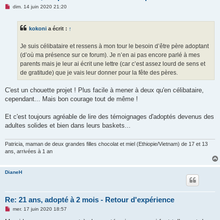
M
dim. 14 juin 2020 21:20
e
s
s
kokoni
a écrit :
↑
a
g
e
Je suis célibataire et ressens à mon tour le besoin d’être père adoptant
n
o
(d’où ma présence sur ce forum). Je n’en ai pas encore parlé à mes
n
parents mais je leur ai écrit une lettre (car c’est assez lourd de sens et
l
u
de gratitude) que je vais leur donner pour la fête des pères.
C'est un chouette projet ! Plus facile à mener à deux qu'en célibataire,
cependant... Mais bon courage tout de même !
Et c'est toujours agréable de lire des témoignages d'adoptés devenus des
adultes solides et bien dans leurs baskets...
Patricia, maman de deux grandes filles chocolat et miel (Ethiopie/Vietnam) de 17 et 13
ans, arrivées à 1 an
DianeH
Re: 21 ans, adopté à 2 mois - Retour d'expérience
M
mer. 17 juin 2020 18:57
e