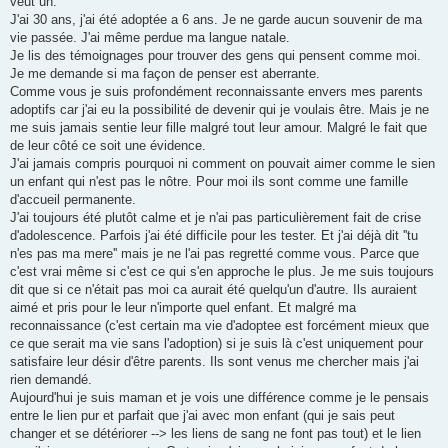
veut un.
J'ai 30 ans, j'ai été adoptée a 6 ans. Je ne garde aucun souvenir de ma
vie passée. J'ai même perdue ma langue natale.
Je lis des témoignages pour trouver des gens qui pensent comme moi.
Je me demande si ma façon de penser est aberrante.
Comme vous je suis profondément reconnaissante envers mes parents
adoptifs car j'ai eu la possibilité de devenir qui je voulais être. Mais je ne
me suis jamais sentie leur fille malgré tout leur amour. Malgré le fait que
de leur côté ce soit une évidence.
J'ai jamais compris pourquoi ni comment on pouvait aimer comme le sien
un enfant qui n'est pas le nôtre. Pour moi ils sont comme une famille
d'accueil permanente.
J'ai toujours été plutôt calme et je n'ai pas particulièrement fait de crise
d'adolescence. Parfois j'ai été difficile pour les tester. Et j'ai déjà dit ''tu
n'es pas ma mere'' mais je ne l'ai pas regretté comme vous. Parce que
c'est vrai même si c'est ce qui s'en approche le plus. Je me suis toujours
dit que si ce n'était pas moi ca aurait été quelqu'un d'autre. Ils auraient
aimé et pris pour le leur n'importe quel enfant. Et malgré ma
reconnaissance (c'est certain ma vie d'adoptee est forcément mieux que
ce que serait ma vie sans l'adoption) si je suis là c'est uniquement pour
satisfaire leur désir d'être parents. Ils sont venus me chercher mais j'ai
rien demandé.
Aujourd'hui je suis maman et je vois une différence comme je le pensais
entre le lien pur et parfait que j'ai avec mon enfant (qui je sais peut
changer et se détériorer --> les liens de sang ne font pas tout) et le lien