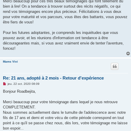
s
Merci beaucoup pour ces très beaux témoignages qui font tellement du
s
bien à lire! On a tendance à trouver surtout des récits négatifs, ce qui
a
g
rend vos témoignages encore plus précieux. Félicitations à vous deux
e
pour votre maturité et vos parcours, vous êtes des battants, vous pouvez
n
o
être fiers de vous!
n
l
u
Pour les futures adoptantes, je comprends les inquiétudes que vous
pouvez avoir, et les réunions d'information ont tendance à être
décourageantes mais, si vous avez vraiment envie de tenter l'aventure,
foncez!
Mams Vivi
Re: 21 ans, adopté à 2 mois - Retour d'expérience
M
jeu. 22 oct. 2020 08:09
e
s
Bonjour Roadbejita,
s
a
g
Merci beaucoup pour votre témoignage dans lequel je nous retrouve
e
COMPLETEMENT.
n
o
Nous sommes actuellement dans le tumulte de l'adolescence avec notre
n
fils de 17 ans et demi et votre vécu de cette période correspond en tout
l
u
point à ce qu'il se passe chez nous, dès lors, votre témoignage me laisse
bon espoir...