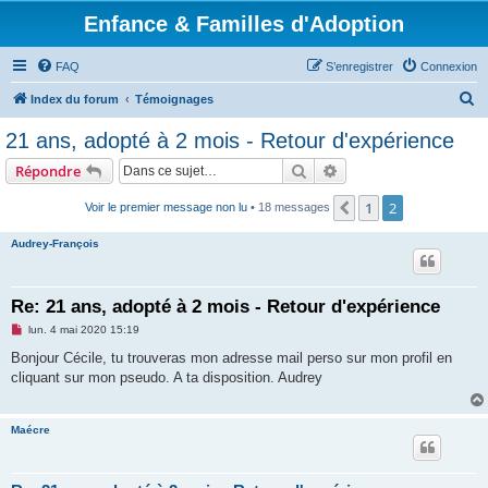
Enfance & Familles d'Adoption
FAQ
S’enregistrer
Connexion
R
Index du forum
Témoignages
e
21 ans, adopté à 2 mois - Retour d'expérience
c
Rechercher
Recherche avancée
Répondre
h
e
1
2
Précédente
Voir le premier message non lu
• 18 messages
r
Audrey-François
c
h
Re: 21 ans, adopté à 2 mois - Retour d'expérience
e
M
lun. 4 mai 2020 15:19
r
e
s
Bonjour Cécile, tu trouveras mon adresse mail perso sur mon profil en
s
cliquant sur mon pseudo. A ta disposition. Audrey
a
g
e
n
Maécre
o
n
l
u