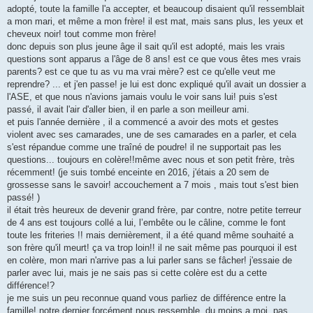
adopté, toute la famille l'a accepter, et beaucoup disaient qu'il ressemblait
a mon mari, et même a mon frère! il est mat, mais sans plus, les yeux et
cheveux noir! tout comme mon frère!
donc depuis son plus jeune âge il sait qu'il est adopté, mais les vrais
questions sont apparus a l'âge de 8 ans! est ce que vous êtes mes vrais
parents? est ce que tu as vu ma vrai mère? est ce qu'elle veut me
reprendre? ... et j'en passe! je lui est donc expliqué qu'il avait un dossier a
l'ASE, et que nous n'avions jamais voulu le voir sans lui! puis s'est
passé, il avait l'air d'aller bien, il en parle a son meilleur ami.
et puis l'année dernière , il a commencé a avoir des mots et gestes
violent avec ses camarades, une de ses camarades en a parler, et cela
s'est répandue comme une traîné de poudre! il ne supportait pas les
questions... toujours en colère!!même avec nous et son petit frère, très
récemment! (je suis tombé enceinte en 2016, j'étais a 20 sem de
grossesse sans le savoir! accouchement a 7 mois , mais tout s'est bien
passé! )
il était très heureux de devenir grand frère, par contre, notre petite terreur
de 4 ans est toujours collé a lui, l’embête ou le câline, comme le font
toute les friteries !! mais dernièrement, il a été quand même souhaité a
son frère qu'il meurt! ça va trop loin!! il ne sait même pas pourquoi il est
en colère, mon mari n'arrive pas a lui parler sans se fâcher! j'essaie de
parler avec lui, mais je ne sais pas si cette colère est du a cette
différence!?
je me suis un peu reconnue quand vous parliez de différence entre la
famille! notre dernier forcément nous ressemble, du moins a moi, pas