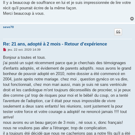
Il y a beaucoup de souffrance en lui et je suis impressionnée de lire votre
récit qu'il pourrait écrire de la même façon.
Merci beaucoup à vous.
seve70
Re: 21 ans, adopté à 2 mois - Retour d'expérience
M
jeu. 22 oct. 2020 14:39
e
s
Bonjour a toutes et tous.
s
j'ai posté un sujet récemment parce que je cherchais des témoignages
a
g
d'enfants adoptés, et évidement de parents adoptifs. nous avons le grand
e
bonheur de pouvoir adopté en 2010, notre dossier a été commencé en
n
o
2004, juste après notre mariage. chez moi , question gynéco on va dire,
n
tout fonctionnait, chez mon mari aussi, mais je suis né sans ventricule
l
u
droit et les cardiologue m'ont toujours déconseillés de procréer, si je peux
dire comme ça! trop de risques pour moi et le bébé! du coup, on a tenté
l'aventure de l'adoption, car il était pour nous impossible de vivre
seulement a deux sans enfants! les réunions, sont justement la pour
tester votre force et votre courage a adopté! ne renoncé jamais !!!! tout
arrive!
nous avons eu un beau garçon de 3 mois , né sous x, donc français!
nous ne voulions pas aller a l'étranger, trop de complication.
il a toujours été décidé que nous ne cacherions pas a notre fils qu'il a été