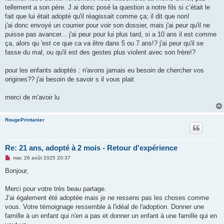
tellement a son père. J ai donc posé la question a notre fils si c’était le
fait que lui était adopté qu'il réagissait comme ça; il dit que non!
j'ai donc envoyé un courrier pour voir son dossier, mais j'ai peur qu'il ne
puisse pas avancer... j'ai peur pour lui plus tard, si a 10 ans il est comme
ça, alors qu 'est ce que ca va être dans 5 ou 7 ans!? j'ai peur qu'il se
fasse du mal, ou qu'il est des gestes plus violent avec son frère!?
pour les enfants adoptés : n'avons jamais eu besoin de chercher vos
origines?? j'ai besoin de savoir s il vous plait
merci de m'avoir lu
RougePrintanier
Re: 21 ans, adopté à 2 mois - Retour d'expérience
M
mar. 26 août 2025 20:37
e
s
Bonjour,
s
a
g
Merci pour votre très beau partage.
e
J'ai également été adoptée mais je ne ressens pas les choses comme
n
o
vous. Votre témoignage ressemble à l'idéal de l'adoption. Donner une
n
famille à un enfant qui n'en a pas et donner un enfant à une famille qui en
l
u