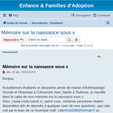
Enfance & Familles d'Adoption
FAQ
S’enregistrer
Connexion
R
Index du forum
Journalistes - Etudiants
e
Mémoire sur la naissance sous x
c
Rechercher
Recherche avancée
Répondre
h
Voir le premier message non lu
• 1 message • Page
1
sur
1
e
ValentineLbl
r
c
h
Mémoire sur la naissance sous x
e
M
dim. 15 déc. 2019 20:52
e
r
s
Bonjour,
s
a
g
Actuellement étudiante en deuxième année de master d’Anthropologie
e
Sociale et Historique à l’Université Jean Jaurès à Toulouse, je travaille
n
o
dans le cadre de mon mémoire sur la naissance sous x.
n
Ainsi, j’aurai voulu savoir si, parmi vous, certaines personnes étaient
l
u
disponibles afin de répondre à quelques unes de mes questions, que cela
soit par le biais de ce forum/par mail:
valentine1508@hotmail.fr
ou