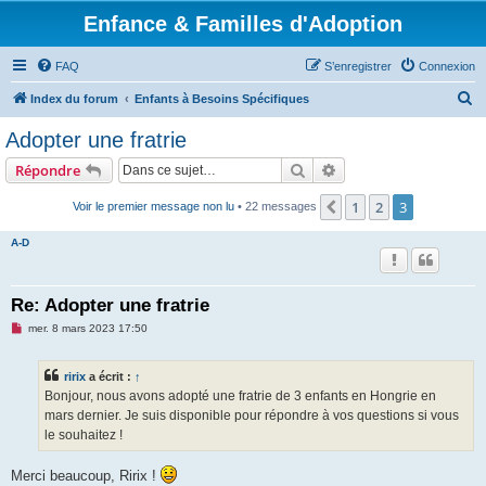
Enfance & Familles d'Adoption
FAQ
S’enregistrer
Connexion
R
Index du forum
Enfants à Besoins Spécifiques
e
Adopter une fratrie
c
Rechercher
Recherche avancée
Répondre
h
e
1
2
3
Précédente
Voir le premier message non lu
• 22 messages
r
A-D
c
h
Re: Adopter une fratrie
e
M
mer. 8 mars 2023 17:50
r
e
s
s
ririx
a écrit :
↑
a
g
Bonjour, nous avons adopté une fratrie de 3 enfants en Hongrie en
e
mars dernier. Je suis disponible pour répondre à vos questions si vous
n
o
le souhaitez !
n
l
u
Merci beaucoup, Ririx !