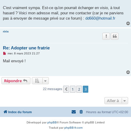
C'est vraiment sympa. Est-ce qu'on pourrait échanger en visio, à tout
hasard ? Voici mon adresse mail, pour me contacter (car je ne parviens
pas à envoyer de message privé sur ce forum) :
dd660@hotmail.fr
ririx
Re: Adopter une fratrie
M
mer. 8 mars 2023 21:27
e
s
Mail envoyé !
s
a
g
e
n
Répondre
o
n
l
1
2
3
Précédente
22 messages
u
Aller à
Index du forum
Heures au format
UTC+02:00
Développé par
phpBB
® Forum Software © phpBB Limited
Traduit par
phpBB-fr.com