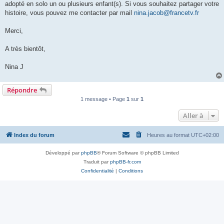
adopté en solo un ou plusieurs enfant(s). Si vous souhaitez partager votre
histoire, vous pouvez me contacter par mail
nina.jacob@francetv.fr
Merci,
A très bientôt,
Nina J
Répondre
1 message • Page
1
sur
1
Aller à
Index du forum
Heures au format
UTC+02:00
Développé par
phpBB
® Forum Software © phpBB Limited
Traduit par
phpBB-fr.com
Confidentialité
|
Conditions