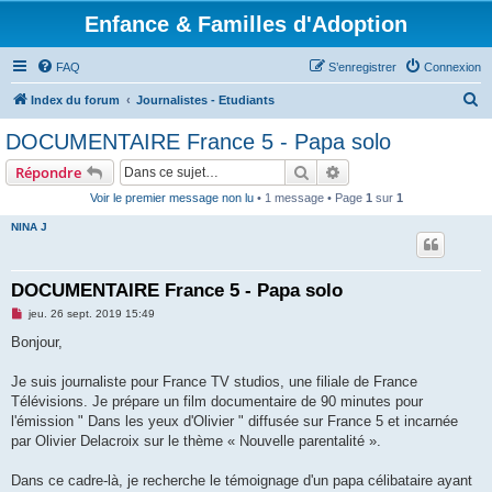
Enfance & Familles d'Adoption
FAQ
S’enregistrer
Connexion
R
Index du forum
Journalistes - Etudiants
e
DOCUMENTAIRE France 5 - Papa solo
c
Rechercher
Recherche avancée
Répondre
h
Voir le premier message non lu
• 1 message • Page
1
sur
1
e
NINA J
r
c
h
DOCUMENTAIRE France 5 - Papa solo
e
M
jeu. 26 sept. 2019 15:49
e
r
s
Bonjour,
s
a
g
Je suis journaliste pour France TV studios, une filiale de France
e
Télévisions. Je prépare un film documentaire de 90 minutes pour
n
o
l'émission " Dans les yeux d'Olivier " diffusée sur France 5 et incarnée
n
par Olivier Delacroix sur le thème « Nouvelle parentalité ».
l
u
Dans ce cadre-là, je recherche le témoignage d'un papa célibataire ayant