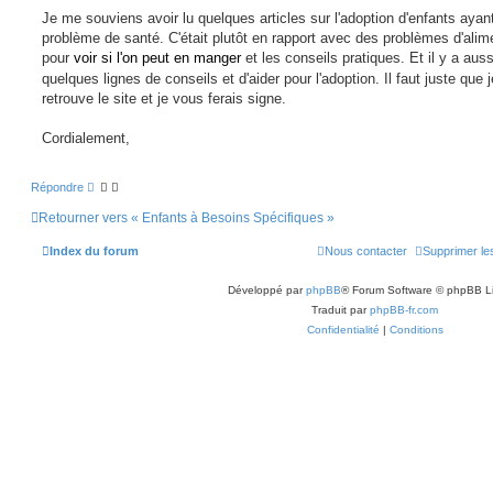
a
g
Je me souviens avoir lu quelques articles sur l'adoption d'enfants ayan
e
problème de santé. C'était plutôt en rapport avec des problèmes d'alim
n
o
pour
voir si l'on peut en manger
et les conseils pratiques. Et il y a auss
n
quelques lignes de conseils et d'aider pour l'adoption. Il faut juste que j
l
u
retrouve le site et je vous ferais signe.
Cordialement,
Répondre
Retourner vers « Enfants à Besoins Spécifiques »
Index du forum
Nous contacter
Supprimer le
Développé par
phpBB
® Forum Software © phpBB L
Traduit par
phpBB-fr.com
Confidentialité
|
Conditions