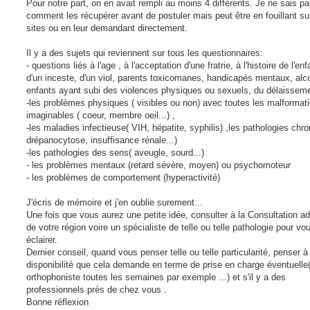
Pour notre part, on en avait rempli au moins 4 différents. Je ne sais p
comment les récupérer avant de postuler mais peut être en fouillant su
sites ou en leur demandant directement.
Il y a des sujets qui reviennent sur tous les questionnaires:
- questions liés à l'age , à l'acceptation d'une fratrie, à l'histoire de l'enf
d'un inceste, d'un viol, parents toxicomanes, handicapés mentaux, alc
enfants ayant subi des violences physiques ou sexuels, du délaissemen
-les problèmes physiques ( visibles ou non) avec toutes les malformat
imaginables ( coeur, membre oeil...) ,
-les maladies infectieuse( VIH, hépatite, syphilis) ,les pathologies chr
drépanocytose, insuffisance rénale...)
-les pathologies des sens( aveugle, sourd...)
- les problèmes mentaux (retard sévère, moyen) ou psychomoteur
- les problèmes de comportement (hyperactivité)
J'écris de mémoire et j'en oublie surement...
Une fois que vous aurez une petite idée, consulter à la Consultation a
de votre région voire un spécialiste de telle ou telle pathologie pour vo
éclairer.
Dernier conseil, quand vous penser telle ou telle particularité, penser à 
disponibilité que cela demande en terme de prise en charge éventuelle(
orthophoniste toutes les semaines par exemple ...) et s'il y a des
professionnels près de chez vous .
Bonne réflexion