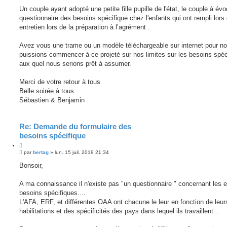
n
Un couple ayant adopté une petite fille pupille de l'état, le couple à év
l
u
questionnaire des besoins spécifique chez l'enfants qui ont rempli lors 
entretien lors de la préparation à l’agrément .
Avez vous une trame ou un modèle téléchargeable sur internet pour n
puissions commencer à ce projeté sur nos limites sur les besoins spéc
aux quel nous serions prêt à assumer.
Merci de votre retour à tous
Belle soirée à tous
Sébastien & Benjamin
Re: Demande du formulaire des
besoins spécifique
M
par
bertag
»
lun. 15 juil. 2019 21:34
e
s
Bonsoir,
s
a
g
A ma connaissance il n'existe pas "un questionnaire " concernant les 
e
besoins spécifiques....
n
o
L'AFA, ERF, et différentes OAA ont chacune le leur en fonction de leur
n
habilitations et des spécificités des pays dans lequel ils travaillent...
l
u