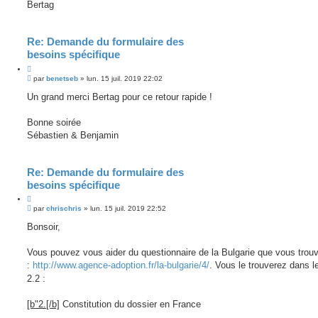
Bertag
Re: Demande du formulaire des
besoins spécifique
M
par
benetseb
»
lun. 15 juil. 2019 22:02
e
s
Un grand merci Bertag pour ce retour rapide !
s
a
g
Bonne soirée
e
Sébastien & Benjamin
n
o
n
l
Re: Demande du formulaire des
u
besoins spécifique
M
par
chrischris
»
lun. 15 juil. 2019 22:52
e
s
Bonsoir,
s
a
g
Vous pouvez vous aider du questionnaire de la Bulgarie que vous trouv
e
:
http://www.agence-adoption.fr/la-bulgarie/4/
. Vous le trouverez dans le
n
o
2.2 :
n
l
u
[b"2.[/b]
Constitution du dossier en France