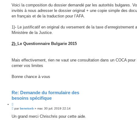
Voici la composition du dossier demandé par les autorités bulgares. V
invités à nous adresser le dossier original + une copie simple des do
en français et de la traduction pour l’AFA.
1)- Le justificatif en original du versement de la taxe d’enregistrement 
Ministère de la Justice.
2)-
Le Questionnaire Bulgarie 2015
Mais effectivement, rien ne vaut une consultation dans un COCA pour 
cerner vos limites
Bonne chance à vous
Re: Demande du formulaire des
besoins spécifique
M
par
benetseb
»
mar. 30 juil. 2019 22:14
e
s
Un grand merci Chrischris pour cette aide.
s
a
g
e
n