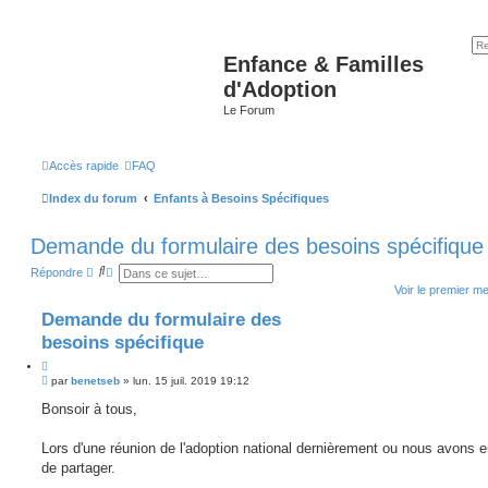
Enfance & Familles
d'Adoption
Le Forum
Accès rapide
FAQ
Index du forum
Enfants à Besoins Spécifiques
Demande du formulaire des besoins spécifique
R
R
Répondre
e
e
Voir le premier m
c
c
h
h
Demande du formulaire des
e
e
r
r
besoins spécifique
c
c
h
h
e
e
M
par
benetseb
»
lun. 15 juil. 2019 19:12
r
a
e
v
s
Bonsoir à tous,
a
s
n
a
c
g
Lors d'une réunion de l'adoption national dernièrement ou nous avons eu
é
e
e
de partager.
n
o