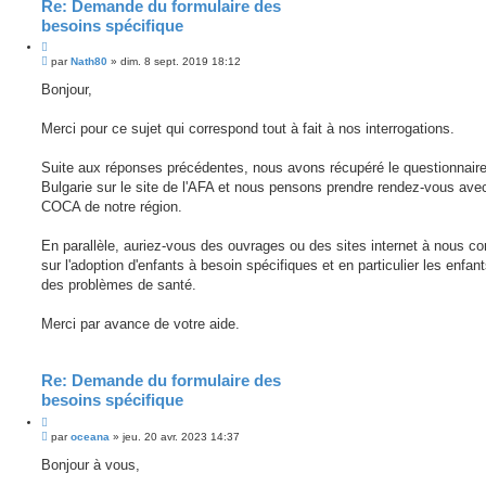
o
Re: Demande du formulaire des
n
besoins spécifique
l
u
M
par
Nath80
»
dim. 8 sept. 2019 18:12
e
s
Bonjour,
s
a
g
Merci pour ce sujet qui correspond tout à fait à nos interrogations.
e
n
o
Suite aux réponses précédentes, nous avons récupéré le questionnaire
n
Bulgarie sur le site de l'AFA et nous pensons prendre rendez-vous avec
l
u
COCA de notre région.
En parallèle, auriez-vous des ouvrages ou des sites internet à nous con
sur l'adoption d'enfants à besoin spécifiques et en particulier les enfan
des problèmes de santé.
Merci par avance de votre aide.
Re: Demande du formulaire des
besoins spécifique
M
par
oceana
»
jeu. 20 avr. 2023 14:37
e
s
Bonjour à vous,
s