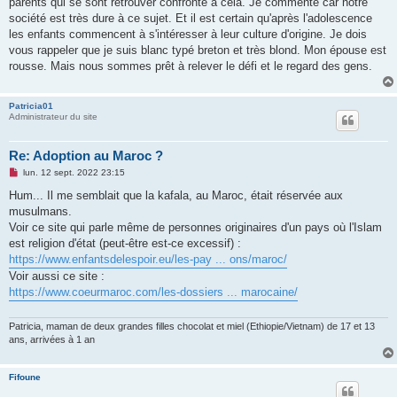
parents qui se sont retrouver confronté à cela. Je commente car notre
société est très dure à ce sujet. Et il est certain qu'après l'adolescence
les enfants commencent à s'intéresser à leur culture d'origine. Je dois
vous rappeler que je suis blanc typé breton et très blond. Mon épouse est
rousse. Mais nous sommes prêt à relever le défi et le regard des gens.
Patricia01
Administrateur du site
Re: Adoption au Maroc ?
M
lun. 12 sept. 2022 23:15
e
s
Hum... Il me semblait que la kafala, au Maroc, était réservée aux
s
musulmans.
a
g
Voir ce site qui parle même de personnes originaires d'un pays où l'Islam
e
est religion d'état (peut-être est-ce excessif) :
n
o
https://www.enfantsdelespoir.eu/les-pay ... ons/maroc/
n
Voir aussi ce site :
l
u
https://www.coeurmaroc.com/les-dossiers ... marocaine/
Patricia, maman de deux grandes filles chocolat et miel (Ethiopie/Vietnam) de 17 et 13
ans, arrivées à 1 an
Fifoune