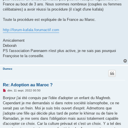
o
France au bout de 3 ans. Nous sommes nombreux (couples ou femmes
n
célibataires) a avoir réussi la procédure (il s'agit d'une kafala)
l
u
Toute la procédure est expliquée de la France au Maroc.
http://forum-kafala.forumactif.com
Amicalement
Deborah
PS l'association Parenaem n'est plus active, je ne sais pas pourquoi
Françoise te la conseille.
Dumez
Re: Adoption au Maroc ?
M
dim. 11 sept. 2022 00:50
e
s
Bonjour j'ai été conquis par l'idée d'adopter un enfant du Maghreb.
s
Cependant je me demandais si dans notre société islamophobe, ce ne
a
g
serait pas un frein. Moi je suis très ouvert d'esprit. Admettons que
e
j'adopte une fille qui décide plus tard de porter le khimar ou de faire le
n
o
Ramadan, je me sens dans l'obligation mais aussi totalement capable
n
d'accepter ce choix. Car la culture prévaut et c'est un choix. Y a tel des
l
u