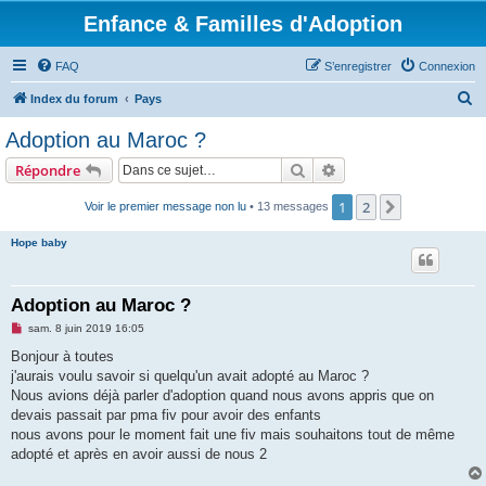
Enfance & Familles d'Adoption
FAQ
S’enregistrer
Connexion
R
Index du forum
Pays
e
Adoption au Maroc ?
c
Rechercher
Recherche avancée
Répondre
h
e
1
2
Suivante
Voir le premier message non lu
• 13 messages
r
Hope baby
c
h
Adoption au Maroc ?
e
M
sam. 8 juin 2019 16:05
r
e
s
Bonjour à toutes
s
j'aurais voulu savoir si quelqu'un avait adopté au Maroc ?
a
g
Nous avions déjà parler d'adoption quand nous avons appris que on
e
devais passait par pma fiv pour avoir des enfants
n
o
nous avons pour le moment fait une fiv mais souhaitons tout de même
n
adopté et après en avoir aussi de nous 2
l
u