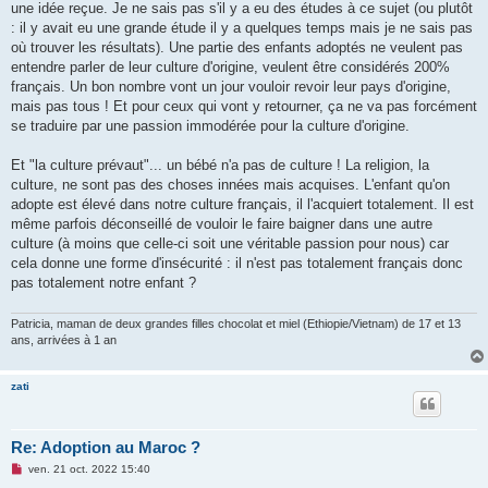
une idée reçue. Je ne sais pas s'il y a eu des études à ce sujet (ou plutôt
l
u
: il y avait eu une grande étude il y a quelques temps mais je ne sais pas
où trouver les résultats). Une partie des enfants adoptés ne veulent pas
entendre parler de leur culture d'origine, veulent être considérés 200%
français. Un bon nombre vont un jour vouloir revoir leur pays d'origine,
mais pas tous ! Et pour ceux qui vont y retourner, ça ne va pas forcément
se traduire par une passion immodérée pour la culture d'origine.
Et "la culture prévaut"... un bébé n'a pas de culture ! La religion, la
culture, ne sont pas des choses innées mais acquises. L'enfant qu'on
adopte est élevé dans notre culture français, il l'acquiert totalement. Il est
même parfois déconseillé de vouloir le faire baigner dans une autre
culture (à moins que celle-ci soit une véritable passion pour nous) car
cela donne une forme d'insécurité : il n'est pas totalement français donc
pas totalement notre enfant ?
Patricia, maman de deux grandes filles chocolat et miel (Ethiopie/Vietnam) de 17 et 13
ans, arrivées à 1 an
zati
Re: Adoption au Maroc ?
M
ven. 21 oct. 2022 15:40
e