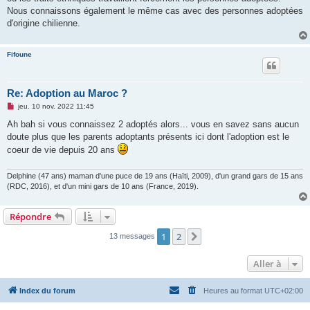
Nous connaissons également le même cas avec des personnes adoptées
d'origine chilienne.
Fifoune
Re: Adoption au Maroc ?
M
jeu. 10 nov. 2022 11:45
e
s
Ah bah si vous connaissez 2 adoptés alors... vous en savez sans aucun
s
doute plus que les parents adoptants présents ici dont l'adoption est le
a
g
coeur de vie depuis 20 ans
e
n
o
Delphine (47 ans) maman d'une puce de 19 ans (Haïti, 2009), d'un grand gars de 15 ans
n
(RDC, 2016), et d'un mini gars de 10 ans (France, 2019).
l
u
Répondre
1
2
Suivante
13 messages
Aller à
Index du forum
Heures au format
UTC+02:00