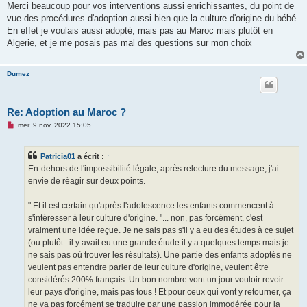
s
Merci beaucoup pour vos interventions aussi enrichissantes, du point de
s
vue des procédures d'adoption aussi bien que la culture d'origine du bébé.
a
g
En effet je voulais aussi adopté, mais pas au Maroc mais plutôt en
e
Algerie, et je me posais pas mal des questions sur mon choix
n
o
n
l
Dumez
u
Re: Adoption au Maroc ?
M
mer. 9 nov. 2022 15:05
e
s
s
Patricia01
a écrit :
↑
a
g
En-dehors de l'impossibilité légale, après relecture du message, j'ai
e
envie de réagir sur deux points.
n
o
n
" Et il est certain qu'après l'adolescence les enfants commencent à
l
u
s'intéresser à leur culture d'origine. "... non, pas forcément, c'est
vraiment une idée reçue. Je ne sais pas s'il y a eu des études à ce sujet
(ou plutôt : il y avait eu une grande étude il y a quelques temps mais je
ne sais pas où trouver les résultats). Une partie des enfants adoptés ne
veulent pas entendre parler de leur culture d'origine, veulent être
considérés 200% français. Un bon nombre vont un jour vouloir revoir
leur pays d'origine, mais pas tous ! Et pour ceux qui vont y retourner, ça
ne va pas forcément se traduire par une passion immodérée pour la