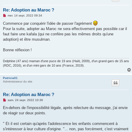
Re: Adoption au Maroc ?
M
mer. 14 sept. 2022 09:34
e
s
Commence par conquérir l'idée de passer l'agrément
s
Pour la suite, adopter au Maroc ne sera effectivement pas possible car il
a
g
faut faire une kafala (qui ne confère pas les mêmes droits qu'une
e
adoption) et être musulman.
n
o
n
Bonne réflexion !
l
u
Delphine (47 ans) maman d'une puce de 19 ans (Haïti, 2009), d'un grand gars de 15 ans
(RDC, 2016), et d'un mini gars de 10 ans (France, 2019).
Patricia01
Administrateur du site
Re: Adoption au Maroc ?
M
sam. 24 sept. 2022 10:36
e
s
En-dehors de l'impossibilité légale, après relecture du message, j'ai envie
s
de réagir sur deux points.
a
g
e
" Et il est certain qu'après l'adolescence les enfants commencent à
n
o
s'intéresser à leur culture d'origine. "... non, pas forcément, c'est vraiment
n