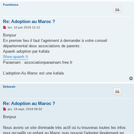
Framboise
Re: Adoption au Maroc ?
M
lun. 10 juin 2019 12:12
e
s
Bonjour
s
En premier lieu il faut l’agrément à demander à votre conseil
a
g
départemental deux associations de parents :
e
Apaerk adoption par kafala
n
o
Www.apaerk.fr
n
Paraenam : associationparaenam.free.fr
l
u
L’adoption Au Maroc est une kafala
Deborah
Re: Adoption au Maroc ?
M
jeu. 19 sept. 2019 09:32
e
s
Bonjour
s
a
g
Nous avons un site d'entraide très actif où tu trouveras toutes les infos
e
pour recueillir un enfant au Maroc puis pouvoir l'adopter légalement en
n