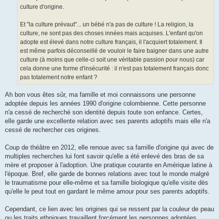
culture d'origine.
Et "la culture prévaut"... un bébé n'a pas de culture ! La religion, la
culture, ne sont pas des choses innées mais acquises. L'enfant qu'on
adopte est élevé dans notre culture français, il l'acquiert totalement. Il
est même parfois déconseillé de vouloir le faire baigner dans une autre
culture (à moins que celle-ci soit une véritable passion pour nous) car
cela donne une forme d'insécurité : il n'est pas totalement français donc
pas totalement notre enfant ?
Ah bon vous êtes sûr, ma famille et moi connaissons une personne
adoptée depuis les années 1990 d'origine colombienne. Cette personne
n'a cessé de recherché son identité depuis toute son enfance. Certes,
elle garde une excellente relation avec ses parents adoptifs mais elle n'a
cessé de rechercher ces origines.
Coup de théâtre en 2012, elle renoue avec sa famille d'origine qui avec de
multiples recherches lui font savoir qu'elle a été enlevé des bras de sa
mère et proposer à l'adoption. Une pratique courante en Amérique latine à
l'époque. Bref, elle garde de bonnes relations avec tout le monde malgré
le traumatisme pour elle-même et sa famille biologique qu'elle visite dès
qu'elle le peut tout en gardant le même amour pour ses parents adoptifs.
Cependant, ce lien avec les origines qui se ressent par la couleur de peau
ou les traits ethniques travaillent forcément les personnes adoptées.