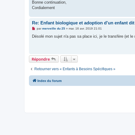
Bonne continuation,
Cordialement
Re: Enfant biologique et adoption d'un enfant dit 
M
par
merveille du 25
»
mar. 16 avr. 2019 21:01
e
s
Désolé mon sujet n'a pas sa place ici, je le transfère (et le 
s
a
g
e
n
o
Répondre
n
l
u
Retourner vers « Enfants à Besoins Spécifiques »
Index du forum