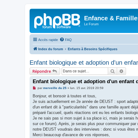
Enfance & Famille
Le Forum
Accès rapide
FAQ
Index du forum
Enfants à Besoins Spécifiques
Enfant biologique et adoption d'un enfant
Rechercher
Recher
Répondre
Enfant biologique et adoption d'un enfant di
M
par
merveille du 25
»
lun. 15 avr. 2019 20:59
e
s
Bonjour, et bonsoir à toutes et tous,
s
Je suis actuellement en 2e année de DEUST : sport adapté. 
a
g
d'un enfant dit à "particularités" dans une famille ayant dé
e
préparé l'accueil, quels réactions ont eu les enfants biolo
n
o
Je ne sais pas si mon sujet à sa place ici, mais je serais 
n
sur ce forum). Après, je serais plus pour communiquer par
l
u
notre DEUST voudrais des interviews : donc si vous êtes m
Merci beaucoup d'avance de vos réponses,