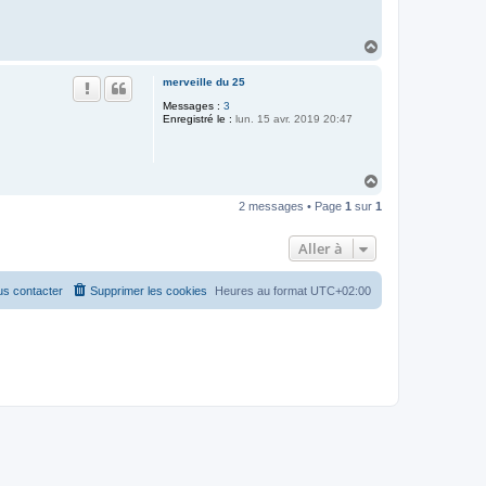
H
a
u
merveille du 25
t
Messages :
3
Enregistré le :
lun. 15 avr. 2019 20:47
H
a
2 messages • Page
1
sur
1
u
t
Aller à
s contacter
Supprimer les cookies
Heures au format
UTC+02:00