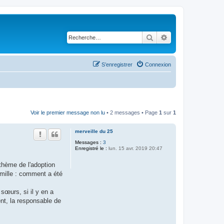
Rechercher
Recherche avancé
S’enregistrer
Connexion
Voir le premier message non lu
• 2 messages • Page
1
sur
1
merveille du 25
Messages :
3
Enregistré le :
lun. 15 avr. 2019 20:47
thème de l'adoption
amille : comment a été
sœurs, si il y en a
nt, la responsable de