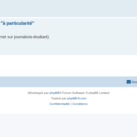
"à particularité"
met sur journaliste-étudiant).
Nou
Développé par
phpBB
® Forum Software © phpBB Limited
Traduit par
phpBB-fr.com
Confidentialité
|
Conditions