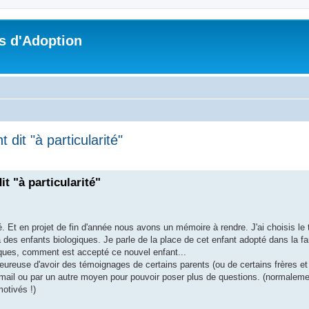
s d'Adoption
 dit "à particularité"
che avancée
t "à particularité"
Et en projet de fin d'année nous avons un mémoire à rendre. J'ai choisis le 
jà des enfants biologiques. Je parle de la place de cet enfant adopté dans la f
giques, comment est accepté ce nouvel enfant...
heureuse d'avoir des témoignages de certains parents (ou de certains frères et 
 mail ou par un autre moyen pour pouvoir poser plus de questions. (normaleme
otivés !)