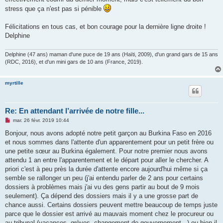
stress que ça n'est pas si pénible
Félicitations en tous cas, et bon courage pour la dernière ligne droite !
Delphine
Delphine (47 ans) maman d'une puce de 19 ans (Haïti, 2009), d'un grand gars de 15 ans
(RDC, 2016), et d'un mini gars de 10 ans (France, 2019).
myrtille
Re: En attendant l’arrivée de notre fille...
M
mar. 26 févr. 2019 10:44
e
s
Bonjour, nous avons adopté notre petit garçon au Burkina Faso en 2016
s
et nous sommes dans l'attente d'un apparentement pour un petit frère ou
a
g
une petite sœur au Burkina également. Pour notre premier nous avons
e
attendu 1 an entre l'apparentement et le départ pour aller le chercher. A
n
o
priori c'est à peu près la durée d'attente encore aujourd'hui même si ça
n
semble se rallonger un peu (j'ai entendu parler de 2 ans pour certains
l
u
dossiers à problèmes mais j'ai vu des gens partir au bout de 9 mois
seulement). Ça dépend des dossiers mais il y a une grosse part de
chance aussi. Certains dossiers peuvent mettre beaucoup de temps juste
parce que le dossier est arrivé au mauvais moment chez le procureur ou
au tribunal (vacances, grèves, changement de gouvernement...) ou bien il