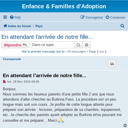
Enfance & Familles d'Adoption
FAQ
S’enregistrer
Connexion
R
Index du forum
Pays
e
En attendant l’arrivée de notre fille...
c
Rechercher
Recherche avancée
Répondre
h
Voir le premier message non lu
• 10 messages • Page
1
sur
1
e
Champanette
r
c
h
En attendant l’arrivée de notre fille...
e
M
lun. 18 févr. 2019 09:09
e
r
s
Bonjour,
s
Nous sommes les heureux parents d’une petite fille 2 ans que nous
a
g
attendons d’aller chercher au Burkina Faso. La procédure est un peu
e
longue mais suit son cours. Je profite de cette longue attente pour
n
o
préparer son arrivée : lectures, préparation de sa chambre, équipement,
n
etc. Je cherche des parents ayant adopter au Burkina et/ou pouvant me
l
u
conseiller et me préparer... Merci