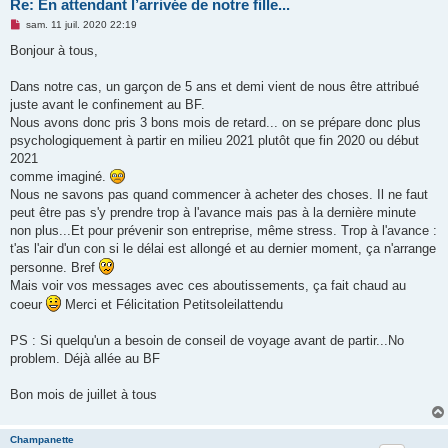
Re: En attendant l’arrivée de notre fille...
M
sam. 11 juil. 2020 22:19
e
s
Bonjour à tous,
s
a
g
Dans notre cas, un garçon de 5 ans et demi vient de nous être attribué
e
juste avant le confinement au BF.
n
o
Nous avons donc pris 3 bons mois de retard... on se prépare donc plus
n
psychologiquement à partir en milieu 2021 plutôt que fin 2020 ou début
l
u
2021
comme imaginé.
Nous ne savons pas quand commencer à acheter des choses. Il ne faut
peut être pas s'y prendre trop à l'avance mais pas à la dernière minute
non plus...Et pour prévenir son entreprise, même stress. Trop à l'avance :
t'as l'air d'un con si le délai est allongé et au dernier moment, ça n'arrange
personne. Bref
Mais voir vos messages avec ces aboutissements, ça fait chaud au
coeur
Merci et Félicitation Petitsoleilattendu
PS : Si quelqu'un a besoin de conseil de voyage avant de partir...No
problem. Déjà allée au BF
Bon mois de juillet à tous
Champanette