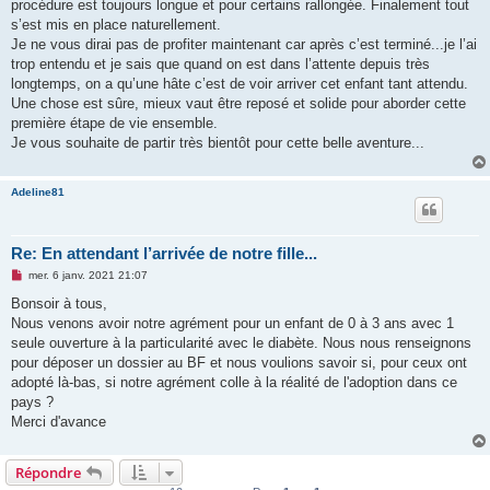
procédure est toujours longue et pour certains rallongée. Finalement tout
s’est mis en place naturellement.
Je ne vous dirai pas de profiter maintenant car après c’est terminé...je l’ai
trop entendu et je sais que quand on est dans l’attente depuis très
longtemps, on a qu’une hâte c’est de voir arriver cet enfant tant attendu.
Une chose est sûre, mieux vaut être reposé et solide pour aborder cette
première étape de vie ensemble.
Je vous souhaite de partir très bientôt pour cette belle aventure...
Adeline81
Re: En attendant l’arrivée de notre fille...
M
mer. 6 janv. 2021 21:07
e
s
Bonsoir à tous,
s
Nous venons avoir notre agrément pour un enfant de 0 à 3 ans avec 1
a
g
seule ouverture à la particularité avec le diabète. Nous nous renseignons
e
pour déposer un dossier au BF et nous voulions savoir si, pour ceux ont
n
o
adopté là-bas, si notre agrément colle à la réalité de l'adoption dans ce
n
pays ?
l
u
Merci d'avance
Répondre