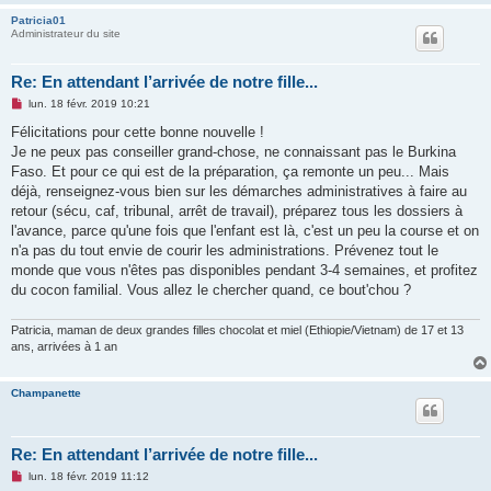
Patricia01
Administrateur du site
Re: En attendant l’arrivée de notre fille...
M
lun. 18 févr. 2019 10:21
e
s
Félicitations pour cette bonne nouvelle !
s
Je ne peux pas conseiller grand-chose, ne connaissant pas le Burkina
a
g
Faso. Et pour ce qui est de la préparation, ça remonte un peu... Mais
e
déjà, renseignez-vous bien sur les démarches administratives à faire au
n
o
retour (sécu, caf, tribunal, arrêt de travail), préparez tous les dossiers à
n
l'avance, parce qu'une fois que l'enfant est là, c'est un peu la course et on
l
u
n'a pas du tout envie de courir les administrations. Prévenez tout le
monde que vous n'êtes pas disponibles pendant 3-4 semaines, et profitez
du cocon familial. Vous allez le chercher quand, ce bout'chou ?
Patricia, maman de deux grandes filles chocolat et miel (Ethiopie/Vietnam) de 17 et 13
ans, arrivées à 1 an
Champanette
Re: En attendant l’arrivée de notre fille...
M
lun. 18 févr. 2019 11:12
e