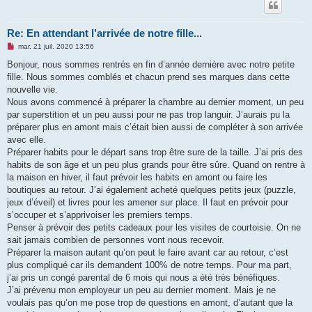
Re: En attendant l’arrivée de notre fille...
M
mar. 21 juil. 2020 13:56
e
s
Bonjour, nous sommes rentrés en fin d’année dernière avec notre petite
s
fille. Nous sommes comblés et chacun prend ses marques dans cette
a
g
nouvelle vie.
e
Nous avons commencé à préparer la chambre au dernier moment, un peu
n
o
par superstition et un peu aussi pour ne pas trop languir. J’aurais pu la
n
préparer plus en amont mais c’était bien aussi de compléter à son arrivée
l
u
avec elle.
Préparer habits pour le départ sans trop être sure de la taille. J’ai pris des
habits de son âge et un peu plus grands pour être sûre. Quand on rentre à
la maison en hiver, il faut prévoir les habits en amont ou faire les
boutiques au retour. J’ai également acheté quelques petits jeux (puzzle,
jeux d’éveil) et livres pour les amener sur place. Il faut en prévoir pour
s’occuper et s’apprivoiser les premiers temps.
Penser à prévoir des petits cadeaux pour les visites de courtoisie. On ne
sait jamais combien de personnes vont nous recevoir.
Préparer la maison autant qu’on peut le faire avant car au retour, c’est
plus compliqué car ils demandent 100% de notre temps. Pour ma part,
j’ai pris un congé parental de 6 mois qui nous a été très bénéfiques.
J’ai prévenu mon employeur un peu au dernier moment. Mais je ne
voulais pas qu’on me pose trop de questions en amont, d’autant que la