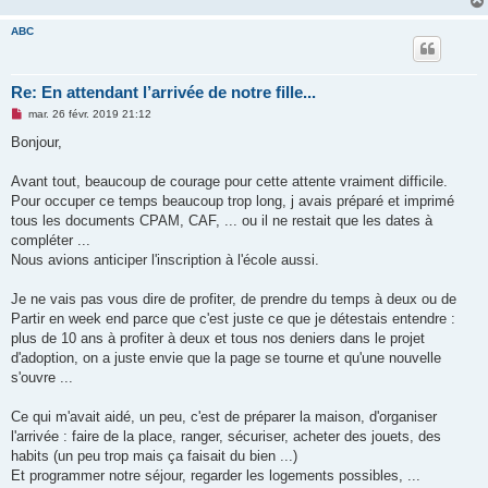
ABC
Re: En attendant l’arrivée de notre fille...
M
mar. 26 févr. 2019 21:12
e
s
Bonjour,
s
a
g
Avant tout, beaucoup de courage pour cette attente vraiment difficile.
e
Pour occuper ce temps beaucoup trop long, j avais préparé et imprimé
n
o
tous les documents CPAM, CAF, ... ou il ne restait que les dates à
n
compléter ...
l
u
Nous avions anticiper l'inscription à l'école aussi.
Je ne vais pas vous dire de profiter, de prendre du temps à deux ou de
Partir en week end parce que c'est juste ce que je détestais entendre :
plus de 10 ans à profiter à deux et tous nos deniers dans le projet
d'adoption, on a juste envie que la page se tourne et qu'une nouvelle
s'ouvre ...
Ce qui m'avait aidé, un peu, c'est de préparer la maison, d'organiser
l'arrivée : faire de la place, ranger, sécuriser, acheter des jouets, des
habits (un peu trop mais ça faisait du bien ...)
Et programmer notre séjour, regarder les logements possibles, ...