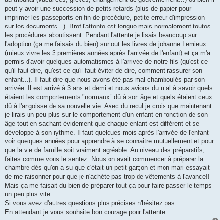
peut y avoir une succession de petits retards (plus de papier pour
imprimer les passeports en fin de procédure, petite erreur d'impression
sur les documents...). Bref l'attente est longue mais normalement toutes
les procédures aboutissent. Pendant l'attente je lisais beaucoup sur
l'adoption (ça me faisais du bien) surtout les livres de johanne Lemieux
(mieux vivre les 3 premières années après l'arrivée de l'enfant) et ça m'a
permis d'avoir quelques automatismes à l'arrivée de notre fils (qu'est ce
qu'il faut dire, qu'est ce qu'il faut éviter de dire, comment rassurer son
enfant...). Il faut dire que nous avons été pas mal chamboulés par son
arrivée. Il est arrivé à 3 ans et demi et nous avions du mal à savoir quels
étaient les comportements "normaux" dû à son âge et quels étaient ceux
dû à l'angoisse de sa nouvelle vie. Avec du recul je crois que maintenant
je lirais un peu plus sur le comportement d'un enfant en fonction de son
âge tout en sachant évidement que chaque enfant est différent et se
développe à son rythme. Il faut quelques mois après l'arrivée de l'enfant
voir quelques années pour apprendre à se connaitre mutuellement et pour
que la vie de famille soit vraiment agréable. Au niveau des préparatifs,
faites comme vous le sentez. Nous on avait commencer à préparer la
chambre dès qu'on a su que c'était un petit garçon et mon mari essayait
de me raisonner pour que je n'achète pas trop de vêtements à l'avance!!
Mais ça me faisait du bien de préparer tout ça pour faire passer le temps
un peu plus vite.
Si vous avez d'autres questions plus précises n'hésitez pas.
En attendant je vous souhaite bon courage pour l'attente.