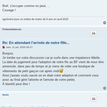
Bref, s'occuper comme on peut, ...
Courage !
agrément pour un enfant de moins de 6 ans en avril 2015
Petitsoleilattendu
Re: En attendant l’arrivée de notre fille...
M
sam. 11 juil. 2020 06:27
e
s
Bonjour,
s
Je tombe sur votre discussion car je surfe dans une impatience fébrile..
a
g
La date du jugement pour l'adoption de notre fils au BF vient de nous être
e
annoncée, dans peu de temps et je viens de vider une boutique de
n
o
vêtements de petit garçon cet après midi
n
Ainsi j'aurais voulu savoir où en était votre adoption et comment vous
l
u
avez au final géré l'attente et l'arrivée de votre petite,
À bientôt peut être !
fusée