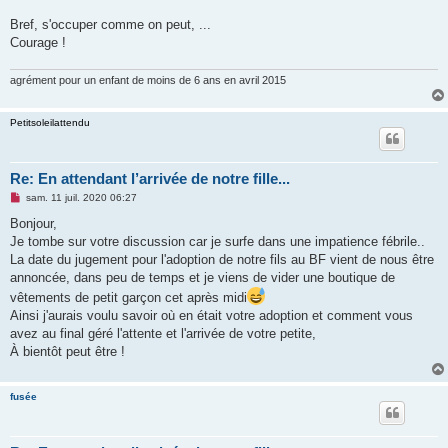
Bref, s'occuper comme on peut, ...
Courage !
agrément pour un enfant de moins de 6 ans en avril 2015
Petitsoleilattendu
Re: En attendant l’arrivée de notre fille...
M
sam. 11 juil. 2020 06:27
e
s
Bonjour,
s
Je tombe sur votre discussion car je surfe dans une impatience fébrile..
a
g
La date du jugement pour l'adoption de notre fils au BF vient de nous être
e
annoncée, dans peu de temps et je viens de vider une boutique de
n
o
vêtements de petit garçon cet après midi
n
Ainsi j'aurais voulu savoir où en était votre adoption et comment vous
l
u
avez au final géré l'attente et l'arrivée de votre petite,
À bientôt peut être !
fusée