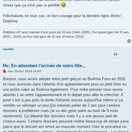
stress que ça n'est pas si pénible
Félicitations en tous cas, et bon courage pour la dernière ligne droite !
Delphine
Delphine (47 ans) maman d'une puce de 19 ans (Haïti, 2009), d'un grand gars de 15 ans
(RDC, 2016), et d'un mini gars de 10 ans (France, 2019).
myrtille
Re: En attendant l’arrivée de notre fille...
M
mar. 26 févr. 2019 10:44
e
s
Bonjour, nous avons adopté notre petit garçon au Burkina Faso en 2016
s
et nous sommes dans l'attente d'un apparentement pour un petit frère ou
a
g
une petite sœur au Burkina également. Pour notre premier nous avons
e
attendu 1 an entre l'apparentement et le départ pour aller le chercher. A
n
o
priori c'est à peu près la durée d'attente encore aujourd'hui même si ça
n
semble se rallonger un peu (j'ai entendu parler de 2 ans pour certains
l
u
dossiers à problèmes mais j'ai vu des gens partir au bout de 9 mois
seulement). Ça dépend des dossiers mais il y a une grosse part de
chance aussi. Certains dossiers peuvent mettre beaucoup de temps juste
parce que le dossier est arrivé au mauvais moment chez le procureur ou
au tribunal (vacances, grèves, changement de gouvernement...) ou bien il