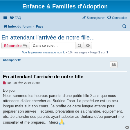
Enfance & Familles d'Adoption
FAQ
S’enregistrer
Connexion
R
Index du forum
Pays
e
En attendant l’arrivée de notre fille...
c
Rechercher
Recherche avancée
Répondre
h
Voir le premier message non lu
• 10 messages • Page
1
sur
1
e
Champanette
r
c
h
En attendant l’arrivée de notre fille...
e
M
lun. 18 févr. 2019 09:09
e
r
s
Bonjour,
s
Nous sommes les heureux parents d’une petite fille 2 ans que nous
a
g
attendons d’aller chercher au Burkina Faso. La procédure est un peu
e
longue mais suit son cours. Je profite de cette longue attente pour
n
o
préparer son arrivée : lectures, préparation de sa chambre, équipement,
n
etc. Je cherche des parents ayant adopter au Burkina et/ou pouvant me
l
u
conseiller et me préparer... Merci