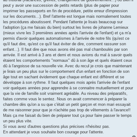
peut y avoir une succession de petits retards (plus de papier pour
imprimer les passeports en fin de procédure, petite erreur d'impression
sur les documents...). Bref l'attente est longue mais normalement toutes
les procédures aboutissent. Pendant l'attente je lisais beaucoup sur
l'adoption (ça me faisais du bien) surtout les livres de johanne Lemieux
(mieux vivre les 3 premières années après l'arrivée de l'enfant) et ça m'a
permis d'avoir quelques automatismes à l'arrivée de notre fils (qu'est ce
qu'il faut dire, qu'est ce qu'il faut éviter de dire, comment rassurer son
enfant...). Il faut dire que nous avons été pas mal chamboulés par son
arrivée. Il est arrivé à 3 ans et demi et nous avions du mal à savoir quels
étaient les comportements "normaux" dû à son âge et quels étaient ceux
dû à l'angoisse de sa nouvelle vie. Avec du recul je crois que maintenant
je lirais un peu plus sur le comportement d'un enfant en fonction de son
âge tout en sachant évidement que chaque enfant est différent et se
développe à son rythme. Il faut quelques mois après l'arrivée de l'enfant
voir quelques années pour apprendre à se connaitre mutuellement et pour
que la vie de famille soit vraiment agréable. Au niveau des préparatifs,
faites comme vous le sentez. Nous on avait commencer à préparer la
chambre dès qu'on a su que c'était un petit garçon et mon mari essayait
de me raisonner pour que je n'achète pas trop de vêtements à l'avance!!
Mais ça me faisait du bien de préparer tout ça pour faire passer le temps
un peu plus vite.
Si vous avez d'autres questions plus précises n'hésitez pas.
En attendant je vous souhaite bon courage pour l'attente.