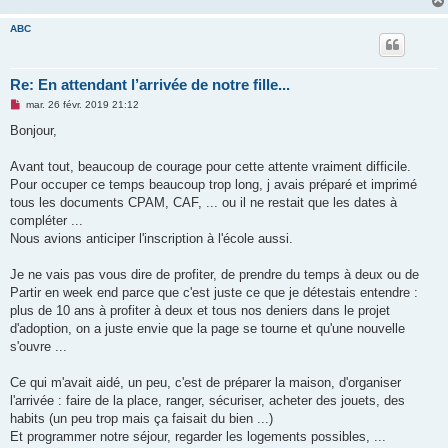
ABC
Re: En attendant l’arrivée de notre fille...
M
mar. 26 févr. 2019 21:12
e
s
Bonjour,
s
a
g
Avant tout, beaucoup de courage pour cette attente vraiment difficile.
e
Pour occuper ce temps beaucoup trop long, j avais préparé et imprimé
n
o
tous les documents CPAM, CAF, ... ou il ne restait que les dates à
n
compléter ...
l
u
Nous avions anticiper l'inscription à l'école aussi.
Je ne vais pas vous dire de profiter, de prendre du temps à deux ou de
Partir en week end parce que c'est juste ce que je détestais entendre :
plus de 10 ans à profiter à deux et tous nos deniers dans le projet
d'adoption, on a juste envie que la page se tourne et qu'une nouvelle
s'ouvre ...
Ce qui m'avait aidé, un peu, c'est de préparer la maison, d'organiser
l'arrivée : faire de la place, ranger, sécuriser, acheter des jouets, des
habits (un peu trop mais ça faisait du bien ...)
Et programmer notre séjour, regarder les logements possibles, ...