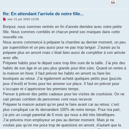
Re: En attendant l’arrivée de notre fille...
M
mar. 21 juil. 2020 13:56
e
s
Bonjour, nous sommes rentrés en fin d’année dernière avec notre petite
s
fille. Nous sommes comblés et chacun prend ses marques dans cette
a
g
nouvelle vie.
e
Nous avons commencé à préparer la chambre au dernier moment, un peu
n
o
par superstition et un peu aussi pour ne pas trop languir. J’aurais pu la
n
préparer plus en amont mais c’était bien aussi de compléter à son arrivée
l
u
avec elle.
Préparer habits pour le départ sans trop être sure de la taille. J’ai pris des
habits de son âge et un peu plus grands pour être sûre. Quand on rentre à
la maison en hiver, il faut prévoir les habits en amont ou faire les
boutiques au retour. J’ai également acheté quelques petits jeux (puzzle,
jeux d’éveil) et livres pour les amener sur place. Il faut en prévoir pour
s’occuper et s’apprivoiser les premiers temps.
Penser à prévoir des petits cadeaux pour les visites de courtoisie. On ne
sait jamais combien de personnes vont nous recevoir.
Préparer la maison autant qu’on peut le faire avant car au retour, c’est
plus compliqué car ils demandent 100% de notre temps. Pour ma part,
j’ai pris un congé parental de 6 mois qui nous a été très bénéfiques.
J’ai prévenu mon employeur un peu au dernier moment. Mais je ne
voulais pas qu’on me pose trop de questions en amont, d’autant que la