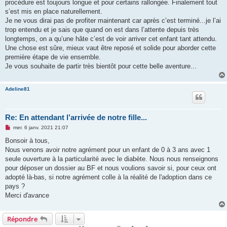
procédure est toujours longue et pour certains rallongée. Finalement tout
s’est mis en place naturellement.
Je ne vous dirai pas de profiter maintenant car après c’est terminé...je l’ai
trop entendu et je sais que quand on est dans l’attente depuis très
longtemps, on a qu’une hâte c’est de voir arriver cet enfant tant attendu.
Une chose est sûre, mieux vaut être reposé et solide pour aborder cette
première étape de vie ensemble.
Je vous souhaite de partir très bientôt pour cette belle aventure...
Adeline81
Re: En attendant l’arrivée de notre fille...
M
mer. 6 janv. 2021 21:07
e
s
Bonsoir à tous,
s
Nous venons avoir notre agrément pour un enfant de 0 à 3 ans avec 1
a
g
seule ouverture à la particularité avec le diabète. Nous nous renseignons
e
pour déposer un dossier au BF et nous voulions savoir si, pour ceux ont
n
o
adopté là-bas, si notre agrément colle à la réalité de l'adoption dans ce
n
pays ?
l
u
Merci d'avance
Répondre