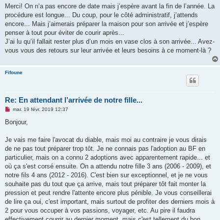
s
Merci! On n’a pas encore de date mais j’espère avant la fin de l’année. La
s
procédure est longue... Du coup, pour le côté administratif, j’attends
a
g
encore... Mais j’aimerais préparer la maison pour son arrivée et j’espère
e
penser à tout pour éviter de courir après...
n
o
J’ai lu qu’il fallait rester plus d’un mois en vase clos à son arrivée... Avez-
n
vous vous des retours sur leur arrivée et leurs besoins à ce moment-là ?
l
u
Fifoune
Re: En attendant l’arrivée de notre fille...
M
mar. 19 févr. 2019 12:37
e
s
Bonjour,
s
a
g
Je vais me faire l'avocat du diable, mais moi au contraire je vous dirais
e
de ne pas tout préparer trop tôt. Je ne connais pas l'adoption au BF en
n
o
particulier, mais on a connu 2 adoptions avec apparentement rapide... et
n
où ça s'est corsé ensuite. On a attendu notre fille 3 ans (2006 - 2009), et
l
u
notre fils 4 ans (2012 - 2016). C'est bien sur exceptionnel, et je ne vous
souhaite pas du tout que ça arrive, mais tout préparer tôt fait monter la
pression et peut rendre l'attente encore plus pénible. Je vous conseillerai
de lire ça oui, c'est important, mais surtout de profiter des derniers mois à
2 pour vous occuper à vos passions, voyager, etc. Au pire il faudra
effectivement courrir au dernier moment, mais c'est tellement du bon