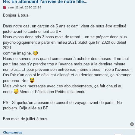
Re: En attendant l’arrivée de notre fille...
M
sam. 11 juil. 2020 22:19
e
s
Bonjour à tous,
s
a
g
Dans notre cas, un garçon de 5 ans et demi vient de nous être attribué
e
juste avant le confinement au BF.
n
o
Nous avons donc pris 3 bons mois de retard... on se prépare donc plus
n
psychologiquement à partir en milieu 2021 plutôt que fin 2020 ou début
l
u
2021
comme imaginé.
Nous ne savons pas quand commencer à acheter des choses. Il ne faut
peut être pas s'y prendre trop à l'avance mais pas à la dernière minute
non plus...Et pour prévenir son entreprise, même stress. Trop à l'avance :
t'as l'air d'un con si le délai est allongé et au dernier moment, ça n'arrange
personne. Bref
Mais voir vos messages avec ces aboutissements, ça fait chaud au
coeur
Merci et Félicitation Petitsoleilattendu
PS : Si quelqu'un a besoin de conseil de voyage avant de partir...No
problem. Déjà allée au BF
Bon mois de juillet à tous
Champanette