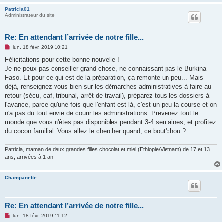
Patricia01
Administrateur du site
Re: En attendant l’arrivée de notre fille...
M
lun. 18 févr. 2019 10:21
e
s
Félicitations pour cette bonne nouvelle !
s
Je ne peux pas conseiller grand-chose, ne connaissant pas le Burkina
a
g
Faso. Et pour ce qui est de la préparation, ça remonte un peu... Mais
e
déjà, renseignez-vous bien sur les démarches administratives à faire au
n
o
retour (sécu, caf, tribunal, arrêt de travail), préparez tous les dossiers à
n
l'avance, parce qu'une fois que l'enfant est là, c'est un peu la course et on
l
u
n'a pas du tout envie de courir les administrations. Prévenez tout le
monde que vous n'êtes pas disponibles pendant 3-4 semaines, et profitez
du cocon familial. Vous allez le chercher quand, ce bout'chou ?
Patricia, maman de deux grandes filles chocolat et miel (Ethiopie/Vietnam) de 17 et 13
ans, arrivées à 1 an
Champanette
Re: En attendant l’arrivée de notre fille...
M
lun. 18 févr. 2019 11:12
e