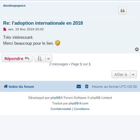
doudoupupuce
Re: l'adoption internationale en 2018
M
ven. 15 févr. 2019 20:02
e
s
Très intéressant.
s
Merci beaucoup pour le lien.
a
g
e
n
Répondre
o
n
2 messages • Page
1
sur
1
l
u
Aller à
Index du forum
Heures au format
UTC+02:00
Développé par
phpBB
® Forum Software © phpBB Limited
Traduit par
phpBB-fr.com
Confidentialité
|
Conditions