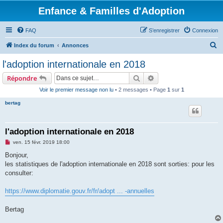
Enfance & Familles d'Adoption
FAQ
S’enregistrer
Connexion
R
Index du forum
Annonces
e
l'adoption internationale en 2018
c
Rechercher
Recherche avancée
Répondre
h
Voir le premier message non lu
• 2 messages • Page
1
sur
1
e
bertag
r
c
h
l'adoption internationale en 2018
e
M
ven. 15 févr. 2019 18:00
e
r
s
Bonjour,
s
les statistiques de l'adoption internationale en 2018 sont sorties: pour les
a
g
consulter:
e
n
o
https://www.diplomatie.gouv.fr/fr/adopt ... -annuelles
n
l
u
Bertag