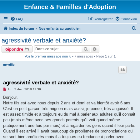
Enfance & Familles d'Adoption
FAQ
S’enregistrer
Connexion
R
Index du forum
Nos enfants au quotidien
e
agressivité verbale et anxiété?
c
Rechercher
Recherche avancée
Répondre
h
Voir le premier message non lu
• 7 messages • Page
1
sur
1
e
myrtille
r
c
h
agressivité verbale et anxiété?
e
M
lun. 3 déc. 2018 11:39
e
r
s
Bonjour,
s
Notre fils est avec nous depuis 2 ans et demi et va bientôt avoir 6 ans.
a
g
C'est un petit garçon très mignon mais aussi, je pense, très angoissé. Il
e
est assez timide et à toujours eu du mal à parler aux adultes qu'il connait
n
o
peu (mais même avec ses grands parents qu'il voit quand même
n
pratiquement une fois par mois) et à regarder les gens quand il leur parle.
l
u
Quand il est arrivé il avait beaucoup de problèmes de prononciations qui
se sont bien améliorés mais il a toujours eu tendance à parler avec