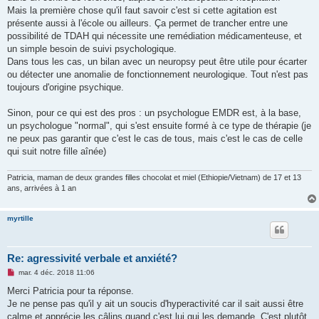
Mais la première chose qu'il faut savoir c'est si cette agitation est
présente aussi à l'école ou ailleurs. Ça permet de trancher entre une
possibilité de TDAH qui nécessite une remédiation médicamenteuse, et
un simple besoin de suivi psychologique.
Dans tous les cas, un bilan avec un neuropsy peut être utile pour écarter
ou détecter une anomalie de fonctionnement neurologique. Tout n'est pas
toujours d'origine psychique.
Sinon, pour ce qui est des pros : un psychologue EMDR est, à la base,
un psychologue "normal", qui s'est ensuite formé à ce type de thérapie (je
ne peux pas garantir que c'est le cas de tous, mais c'est le cas de celle
qui suit notre fille aînée)
Patricia, maman de deux grandes filles chocolat et miel (Ethiopie/Vietnam) de 17 et 13
ans, arrivées à 1 an
myrtille
Re: agressivité verbale et anxiété?
M
mar. 4 déc. 2018 11:06
e
s
Merci Patricia pour ta réponse.
s
Je ne pense pas qu'il y ait un soucis d'hyperactivité car il sait aussi être
a
g
calme et apprécie les câlins quand c'est lui qui les demande. C'est plutôt