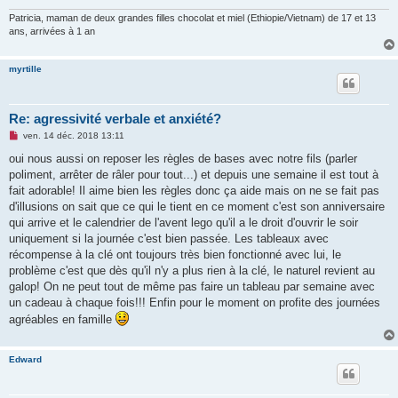
Patricia, maman de deux grandes filles chocolat et miel (Ethiopie/Vietnam) de 17 et 13
ans, arrivées à 1 an
myrtille
Re: agressivité verbale et anxiété?
M
ven. 14 déc. 2018 13:11
e
s
oui nous aussi on reposer les règles de bases avec notre fils (parler
s
poliment, arrêter de râler pour tout...) et depuis une semaine il est tout à
a
g
fait adorable! Il aime bien les règles donc ça aide mais on ne se fait pas
e
d'illusions on sait que ce qui le tient en ce moment c'est son anniversaire
n
o
qui arrive et le calendrier de l'avent lego qu'il a le droit d'ouvrir le soir
n
uniquement si la journée c'est bien passée. Les tableaux avec
l
u
récompense à la clé ont toujours très bien fonctionné avec lui, le
problème c'est que dès qu'il n'y a plus rien à la clé, le naturel revient au
galop! On ne peut tout de même pas faire un tableau par semaine avec
un cadeau à chaque fois!!! Enfin pour le moment on profite des journées
agréables en famille
Edward