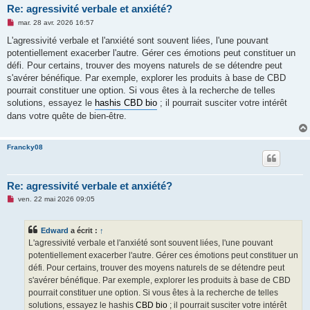
Re: agressivité verbale et anxiété?
M
mar. 28 avr. 2026 16:57
e
s
L'agressivité verbale et l'anxiété sont souvent liées, l'une pouvant
s
potentiellement exacerber l'autre. Gérer ces émotions peut constituer un
a
g
défi. Pour certains, trouver des moyens naturels de se détendre peut
e
s'avérer bénéfique. Par exemple, explorer les produits à base de CBD
n
o
pourrait constituer une option. Si vous êtes à la recherche de telles
n
solutions, essayez le
hashis CBD bio
; il pourrait susciter votre intérêt
l
u
dans votre quête de bien-être.
Francky08
Re: agressivité verbale et anxiété?
M
ven. 22 mai 2026 09:05
e
s
s
Edward
a écrit :
↑
a
g
L'agressivité verbale et l'anxiété sont souvent liées, l'une pouvant
e
potentiellement exacerber l'autre. Gérer ces émotions peut constituer un
n
o
défi. Pour certains, trouver des moyens naturels de se détendre peut
n
s'avérer bénéfique. Par exemple, explorer les produits à base de CBD
l
u
pourrait constituer une option. Si vous êtes à la recherche de telles
solutions, essayez le hashis
CBD bio
; il pourrait susciter votre intérêt