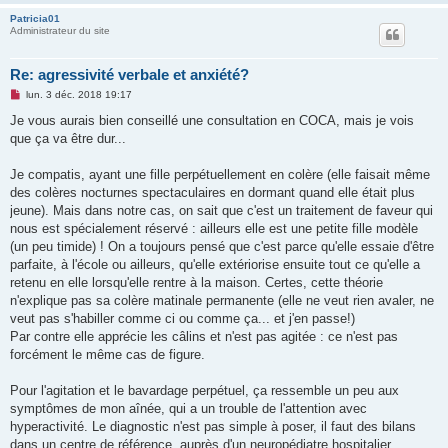
Patricia01
Administrateur du site
Re: agressivité verbale et anxiété?
M
lun. 3 déc. 2018 19:17
e
s
Je vous aurais bien conseillé une consultation en COCA, mais je vois
s
que ça va être dur...
a
g
e
Je compatis, ayant une fille perpétuellement en colère (elle faisait même
n
o
des colères nocturnes spectaculaires en dormant quand elle était plus
n
jeune). Mais dans notre cas, on sait que c'est un traitement de faveur qui
l
u
nous est spécialement réservé : ailleurs elle est une petite fille modèle
(un peu timide) ! On a toujours pensé que c'est parce qu'elle essaie d'être
parfaite, à l'école ou ailleurs, qu'elle extériorise ensuite tout ce qu'elle a
retenu en elle lorsqu'elle rentre à la maison. Certes, cette théorie
n'explique pas sa colère matinale permanente (elle ne veut rien avaler, ne
veut pas s'habiller comme ci ou comme ça... et j'en passe!)
Par contre elle apprécie les câlins et n'est pas agitée : ce n'est pas
forcément le même cas de figure.
Pour l'agitation et le bavardage perpétuel, ça ressemble un peu aux
symptômes de mon aînée, qui a un trouble de l'attention avec
hyperactivité. Le diagnostic n'est pas simple à poser, il faut des bilans
dans un centre de référence, auprès d'un neuropédiatre hospitalier.