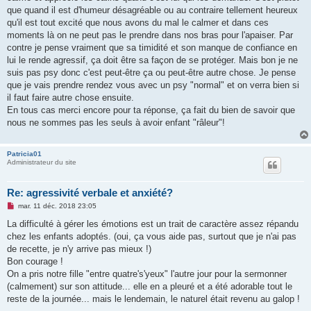
e
que quand il est d'humeur désagréable ou au contraire tellement heureux
n
o
qu'il est tout excité que nous avons du mal le calmer et dans ces
n
moments là on ne peut pas le prendre dans nos bras pour l'apaiser. Par
l
u
contre je pense vraiment que sa timidité et son manque de confiance en
lui le rende agressif, ça doit être sa façon de se protéger. Mais bon je ne
suis pas psy donc c'est peut-être ça ou peut-être autre chose. Je pense
que je vais prendre rendez vous avec un psy "normal" et on verra bien si
il faut faire autre chose ensuite.
En tous cas merci encore pour ta réponse, ça fait du bien de savoir que
nous ne sommes pas les seuls à avoir enfant "râleur"!
Patricia01
Administrateur du site
Re: agressivité verbale et anxiété?
M
mar. 11 déc. 2018 23:05
e
s
La difficulté à gérer les émotions est un trait de caractère assez répandu
s
chez les enfants adoptés. (oui, ça vous aide pas, surtout que je n'ai pas
a
g
de recette, je n'y arrive pas mieux !)
e
Bon courage !
n
o
On a pris notre fille "entre quatre's'yeux" l'autre jour pour la sermonner
n
(calmement) sur son attitude... elle en a pleuré et a été adorable tout le
l
u
reste de la journée... mais le lendemain, le naturel était revenu au galop !