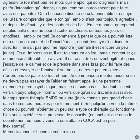
agressivité (ce n'est pas les mots qu'il emploi qui sont agressifs mais
plutôt l'intonation qu'il donne, un peu comme un adolescent peut faire
avec ses parents). On a beaucoup discuté de cela ensemble et essayé
de lui faire comprendre que le ton qu'il emploi n'est pas toujours agréable ,
et depuis le début il y a des hauts et des bas. En ce moment ça reprend
de plus belle et même pour discuter de choses de tous les jours et
anodines il emploi ce ton! Je commence à penser que cela pourrait être
dû à des angoisses et de l'anxiété mais, quand j'essaye d'en discuter
avec lui il ne sait pas quoi me répondre (normale il est encore un peu
jeune). On a l'impression qu'il est toujours en colère, jamais content et ça
commence à être difficile à vivre. Il est aussi très souvent agité et quand
j'essaye de le calmer et de le prendre dans mes bras pour lui faire des
câlins et essayer de l'apaiser il se tortille, ne reste pas en place et
n'arrête pas de parler de tout et rien. Je commence à me demander si on
ne devrait pas essayer de l'aider en faisant appel à une personne
extérieure genre psychologue, mais je ne sais pas si il faudrait s'orienter
vers un psychologue "normal" ou vers quelqu'un qui travaille aussi avec
le corps genre thérapie EMDR ou autre (je n'y connais pas grand chose
dans toutes ces thérapies pour le moment!). Si quelqu'un a vécu la même
chose ou pourrait m'orienter un peu sur le type de thérapie qui fonctionne
bien sur l'anxiété je suis preneuse de conseils. (en sachant que dans le
département où nous vivons la consultation COCA est un peu
inexistante!).
Merci d'avance et bonne journée à vous.