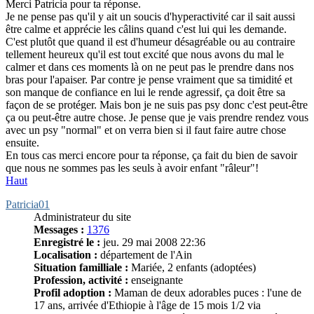
Merci Patricia pour ta réponse.
Je ne pense pas qu'il y ait un soucis d'hyperactivité car il sait aussi
être calme et apprécie les câlins quand c'est lui qui les demande.
C'est plutôt que quand il est d'humeur désagréable ou au contraire
tellement heureux qu'il est tout excité que nous avons du mal le
calmer et dans ces moments là on ne peut pas le prendre dans nos
bras pour l'apaiser. Par contre je pense vraiment que sa timidité et
son manque de confiance en lui le rende agressif, ça doit être sa
façon de se protéger. Mais bon je ne suis pas psy donc c'est peut-être
ça ou peut-être autre chose. Je pense que je vais prendre rendez vous
avec un psy "normal" et on verra bien si il faut faire autre chose
ensuite.
En tous cas merci encore pour ta réponse, ça fait du bien de savoir
que nous ne sommes pas les seuls à avoir enfant "râleur"!
Haut
Patricia01
Administrateur du site
Messages :
1376
Enregistré le :
jeu. 29 mai 2008 22:36
Localisation :
département de l'Ain
Situation familliale :
Mariée, 2 enfants (adoptées)
Profession, activité :
enseignante
Profil adoption :
Maman de deux adorables puces : l'une de
17 ans, arrivée d'Ethiopie à l'âge de 15 mois 1/2 via