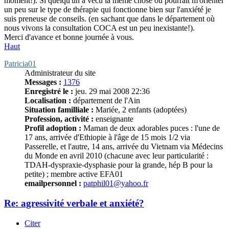
moment!). Si quelqu'un a vécu la même chose ou pourrait m'orienter
un peu sur le type de thérapie qui fonctionne bien sur l'anxiété je
suis preneuse de conseils. (en sachant que dans le département où
nous vivons la consultation COCA est un peu inexistante!).
Merci d'avance et bonne journée à vous.
Haut
Patricia01
Administrateur du site
Messages :
1376
Enregistré le :
jeu. 29 mai 2008 22:36
Localisation :
département de l'Ain
Situation familliale :
Mariée, 2 enfants (adoptées)
Profession, activité :
enseignante
Profil adoption :
Maman de deux adorables puces : l'une de
17 ans, arrivée d'Ethiopie à l'âge de 15 mois 1/2 via
Passerelle, et l'autre, 14 ans, arrivée du Vietnam via Médecins
du Monde en avril 2010 (chacune avec leur particularité :
TDAH-dyspraxie-dysphasie pour la grande, hép B pour la
petite) ; membre active EFA01
emailpersonnel :
patphil01@yahoo.fr
Re: agressivité verbale et anxiété?
Citer