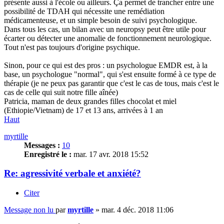
présente aussi à l'école ou ailleurs. Ça permet de trancher entre une
possibilité de TDAH qui nécessite une remédiation
médicamenteuse, et un simple besoin de suivi psychologique.
Dans tous les cas, un bilan avec un neuropsy peut être utile pour
écarter ou détecter une anomalie de fonctionnement neurologique.
Tout n'est pas toujours d'origine psychique.
Sinon, pour ce qui est des pros : un psychologue EMDR est, à la
base, un psychologue "normal", qui s'est ensuite formé à ce type de
thérapie (je ne peux pas garantir que c'est le cas de tous, mais c'est le
cas de celle qui suit notre fille aînée)
Patricia, maman de deux grandes filles chocolat et miel
(Ethiopie/Vietnam) de 17 et 13 ans, arrivées à 1 an
Haut
myrtille
Messages :
10
Enregistré le :
mar. 17 avr. 2018 15:52
Re: agressivité verbale et anxiété?
Citer
Message non lu
par
myrtille
»
mar. 4 déc. 2018 11:06