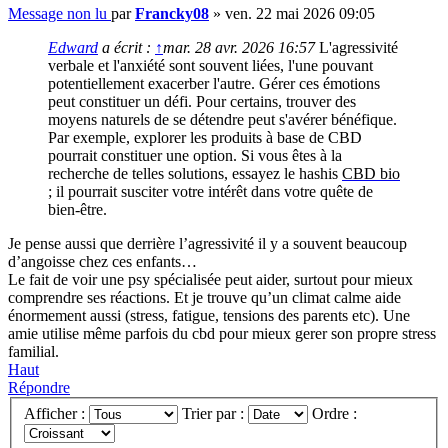
Message non lu
par
Francky08
»
ven. 22 mai 2026 09:05
Edward
a écrit :
↑
mar. 28 avr. 2026 16:57
L'agressivité
verbale et l'anxiété sont souvent liées, l'une pouvant
potentiellement exacerber l'autre. Gérer ces émotions
peut constituer un défi. Pour certains, trouver des
moyens naturels de se détendre peut s'avérer bénéfique.
Par exemple, explorer les produits à base de CBD
pourrait constituer une option. Si vous êtes à la
recherche de telles solutions, essayez le hashis
CBD bio
; il pourrait susciter votre intérêt dans votre quête de
bien-être.
Je pense aussi que derrière l’agressivité il y a souvent beaucoup
d’angoisse chez ces enfants…
Le fait de voir une psy spécialisée peut aider, surtout pour mieux
comprendre ses réactions. Et je trouve qu’un climat calme aide
énormement aussi (stress, fatigue, tensions des parents etc). Une
amie utilise même parfois du cbd pour mieux gerer son propre stress
familial.
Haut
Répondre
Afficher :
Trier par :
Ordre :