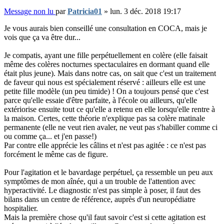
Message non lu
par
Patricia01
»
lun. 3 déc. 2018 19:17
Je vous aurais bien conseillé une consultation en COCA, mais je
vois que ça va être dur...
Je compatis, ayant une fille perpétuellement en colère (elle faisait
même des colères nocturnes spectaculaires en dormant quand elle
était plus jeune). Mais dans notre cas, on sait que c'est un traitement
de faveur qui nous est spécialement réservé : ailleurs elle est une
petite fille modèle (un peu timide) ! On a toujours pensé que c'est
parce qu'elle essaie d'être parfaite, à l'école ou ailleurs, qu'elle
extériorise ensuite tout ce qu'elle a retenu en elle lorsqu'elle rentre à
la maison. Certes, cette théorie n'explique pas sa colère matinale
permanente (elle ne veut rien avaler, ne veut pas s'habiller comme ci
ou comme ça... et j'en passe!)
Par contre elle apprécie les câlins et n'est pas agitée : ce n'est pas
forcément le même cas de figure.
Pour l'agitation et le bavardage perpétuel, ça ressemble un peu aux
symptômes de mon aînée, qui a un trouble de l'attention avec
hyperactivité. Le diagnostic n'est pas simple à poser, il faut des
bilans dans un centre de référence, auprès d'un neuropédiatre
hospitalier.
Mais la première chose qu'il faut savoir c'est si cette agitation est