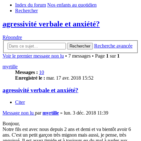
Index du forum
Nos enfants au quotidien
Rechercher
agressivité verbale et anxiété?
Répondre
Recherche avancée
Rechercher
Voir le premier message non lu
• 7 messages • Page
1
sur
1
myrtille
Messages :
10
Enregistré le :
mar. 17 avr. 2018 15:52
agressivité verbale et anxiété?
Citer
Message non lu
par
myrtille
»
lun. 3 déc. 2018 11:39
Bonjour,
Notre fils est avec nous depuis 2 ans et demi et va bientôt avoir 6
ans. C'est un petit garçon très mignon mais aussi, je pense, très
angoissé. Il est assez timide et à toujours eu du mal à parler aux