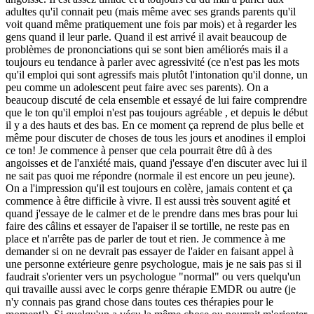
adultes qu'il connait peu (mais même avec ses grands parents qu'il
voit quand même pratiquement une fois par mois) et à regarder les
gens quand il leur parle. Quand il est arrivé il avait beaucoup de
problèmes de prononciations qui se sont bien améliorés mais il a
toujours eu tendance à parler avec agressivité (ce n'est pas les mots
qu'il emploi qui sont agressifs mais plutôt l'intonation qu'il donne, un
peu comme un adolescent peut faire avec ses parents). On a
beaucoup discuté de cela ensemble et essayé de lui faire comprendre
que le ton qu'il emploi n'est pas toujours agréable , et depuis le début
il y a des hauts et des bas. En ce moment ça reprend de plus belle et
même pour discuter de choses de tous les jours et anodines il emploi
ce ton! Je commence à penser que cela pourrait être dû à des
angoisses et de l'anxiété mais, quand j'essaye d'en discuter avec lui il
ne sait pas quoi me répondre (normale il est encore un peu jeune).
On a l'impression qu'il est toujours en colère, jamais content et ça
commence à être difficile à vivre. Il est aussi très souvent agité et
quand j'essaye de le calmer et de le prendre dans mes bras pour lui
faire des câlins et essayer de l'apaiser il se tortille, ne reste pas en
place et n'arrête pas de parler de tout et rien. Je commence à me
demander si on ne devrait pas essayer de l'aider en faisant appel à
une personne extérieure genre psychologue, mais je ne sais pas si il
faudrait s'orienter vers un psychologue "normal" ou vers quelqu'un
qui travaille aussi avec le corps genre thérapie EMDR ou autre (je
n'y connais pas grand chose dans toutes ces thérapies pour le