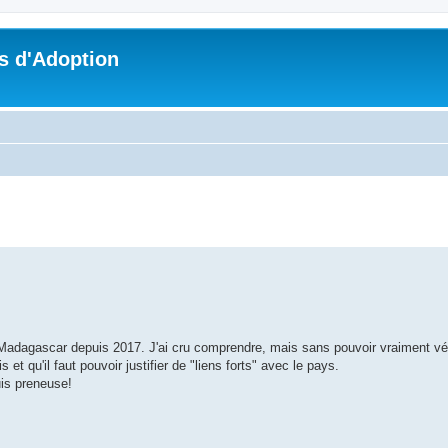
s d'Adoption
che avancée
 Madagascar depuis 2017. J'ai cru comprendre, mais sans pouvoir vraiment vérif
t qu'il faut pouvoir justifier de "liens forts" avec le pays.
uis preneuse!