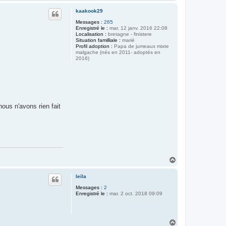
a
u
kaakook29
t
Messages :
265
Enregistré le :
mar. 12 janv. 2016 22:08
Localisation :
bretagne - finistere
Situation familliale :
marié
Profil adoption :
Papa de jumeaux mixte
malgache (nés en 2011- adoptés en
2016)
ous n'avons rien fait
H
a
u
leïla
t
Messages :
2
Enregistré le :
mar. 2 oct. 2018 09:09
H