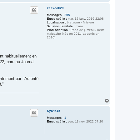
a
u
kaakook29
t
Messages :
265
Enregistré le :
mar. 12 janv. 2016 22:08
Localisation :
bretagne - finistere
Situation familliale :
marié
Profil adoption :
Papa de jumeaux mixte
malgache (nés en 2011- adoptés en
2016)
nt habituellement en
22, paru au Journal
ntement par l’Autorité
."
H
a
u
Sylvie45
t
Messages :
1
Enregistré le :
ven. 11 nov. 2022 07:20