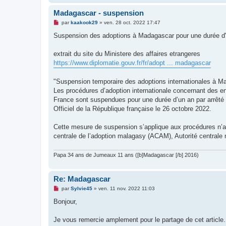
n
o
Madagascar - suspension
n
l
M
par
kaakook29
»
ven. 28 oct. 2022 17:47
u
e
s
Suspension des adoptions à Madagascar pour une durée d'
s
a
g
extrait du site du Ministere des affaires etrangeres
e
https://www.diplomatie.gouv.fr/fr/adopt ... madagascar
n
o
n
"Suspension temporaire des adoptions internationales à 
l
u
Les procédures d’adoption internationale concernant des en
France sont suspendues pour une durée d’un an par arrêté d
Officiel de la République française le 26 octobre 2022.
Cette mesure de suspension s’applique aux procédures n’aya
centrale de l’adoption malagasy (ACAM), Autorité central
Papa 34 ans de Jumeaux 11 ans ([b]Madagascar [/b] 2016)
Re: Madagascar
M
par
Sylvie45
»
ven. 11 nov. 2022 11:03
e
s
Bonjour,
s
a
g
Je vous remercie amplement pour le partage de cet article. I
e