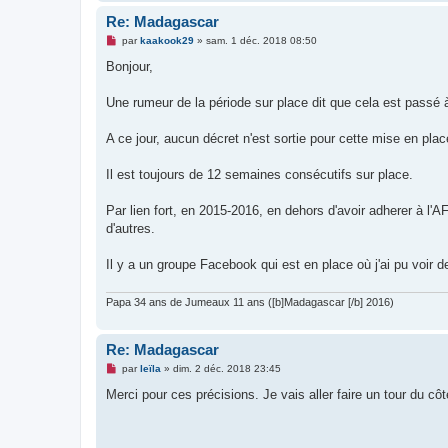
Re: Madagascar
M
par
kaakook29
»
sam. 1 déc. 2018 08:50
e
s
Bonjour,
s
a
g
Une rumeur de la période sur place dit que cela est passé 
e
n
o
A ce jour, aucun décret n'est sortie pour cette mise en plac
n
l
u
Il est toujours de 12 semaines consécutifs sur place.
Par lien fort, en 2015-2016, en dehors d'avoir adherer à 
d'autres.
Il y a un groupe Facebook qui est en place où j'ai pu voir
Papa 34 ans de Jumeaux 11 ans ([b]Madagascar [/b] 2016)
Re: Madagascar
M
par
leïla
»
dim. 2 déc. 2018 23:45
e
s
Merci pour ces précisions. Je vais aller faire un tour du c
s
a
g
e