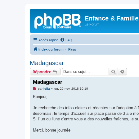
Enfance & Famille
Le Forum
Accès rapide
FAQ
Index du forum
Pays
Madagascar
Rechercher
Recher
Répondre
Madagascar
M
par
leïla
»
jeu. 29 nov. 2018 10:19
e
s
Bonjour,
s
a
g
Je recherche des infos claires et récentes sur l'adoption à
e
désormais, le temps d'accueil sur place passe de 3 à 5 mois e
n
o
Si l' un ou l'une d'entre vous a des nouvelles fraîches, je s
n
l
u
Merci, bonne journée