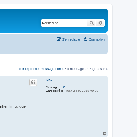
Rechercher
Recherche avancé
S’enregistrer
Connexion
Voir le premier message non lu
• 5 messages • Page
1
sur
1
leïla
Messages :
2
Enregistré le :
mar. 2 oct. 2018 09:09
ier l'info, que
H