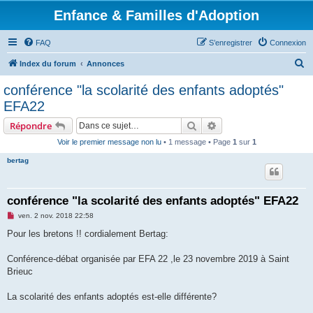
Enfance & Familles d'Adoption
FAQ
S’enregistrer
Connexion
R
Index du forum
Annonces
e
conférence "la scolarité des enfants adoptés"
c
EFA22
h
Rechercher
Recherche avancée
Répondre
e
Voir le premier message non lu
• 1 message • Page
1
sur
1
r
bertag
c
h
e
conférence "la scolarité des enfants adoptés" EFA22
r
M
ven. 2 nov. 2018 22:58
e
s
Pour les bretons !! cordialement Bertag:
s
a
g
Conférence-débat organisée par EFA 22 ,le 23 novembre 2019 à Saint
e
Brieuc
n
o
n
La scolarité des enfants adoptés est-elle différente?
l
u