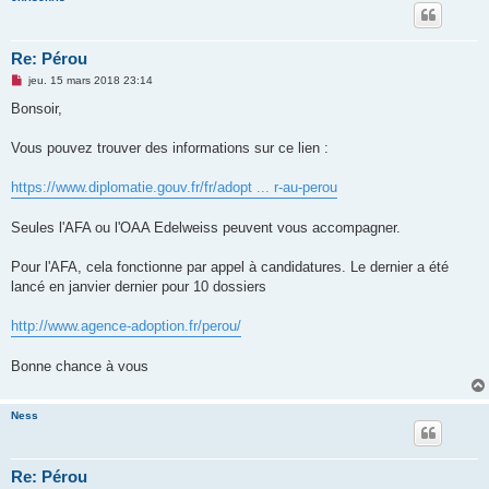
Re: Pérou
M
jeu. 15 mars 2018 23:14
e
s
Bonsoir,
s
a
g
Vous pouvez trouver des informations sur ce lien :
e
n
o
https://www.diplomatie.gouv.fr/fr/adopt ... r-au-perou
n
l
u
Seules l'AFA ou l'OAA Edelweiss peuvent vous accompagner.
Pour l'AFA, cela fonctionne par appel à candidatures. Le dernier a été
lancé en janvier dernier pour 10 dossiers
http://www.agence-adoption.fr/perou/
Bonne chance à vous
Ness
Re: Pérou