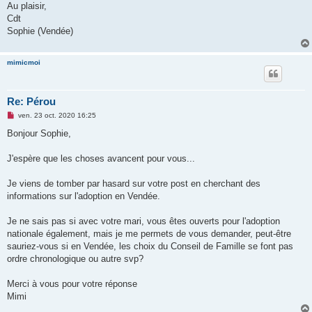
Au plaisir,
Cdt
Sophie (Vendée)
mimicmoi
Re: Pérou
M
ven. 23 oct. 2020 16:25
e
s
Bonjour Sophie,
s
a
g
J'espère que les choses avancent pour vous...
e
n
o
Je viens de tomber par hasard sur votre post en cherchant des
n
informations sur l'adoption en Vendée.
l
u
Je ne sais pas si avec votre mari, vous êtes ouverts pour l'adoption
nationale également, mais je me permets de vous demander, peut-être
sauriez-vous si en Vendée, les choix du Conseil de Famille se font pas
ordre chronologique ou autre svp?
Merci à vous pour votre réponse
Mimi