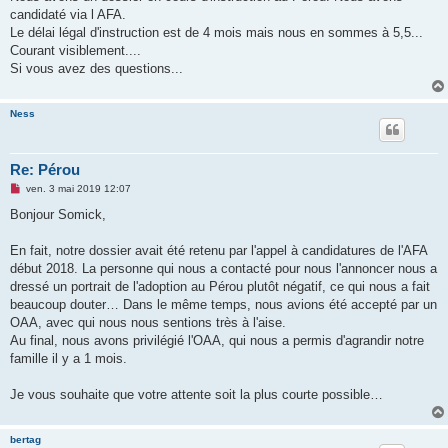
g
candidaté via l AFA.
e
Le délai légal d'instruction est de 4 mois mais nous en sommes à 5,5...
n
o
Courant visiblement....
n
Si vous avez des questions...
l
u
Ness
Re: Pérou
M
ven. 3 mai 2019 12:07
e
s
Bonjour Somick,
s
a
g
En fait, notre dossier avait été retenu par l'appel à candidatures de l'AFA
e
début 2018. La personne qui nous a contacté pour nous l'annoncer nous a
n
o
dressé un portrait de l'adoption au Pérou plutôt négatif, ce qui nous a fait
n
beaucoup douter… Dans le même temps, nous avions été accepté par un
l
u
OAA, avec qui nous nous sentions très à l'aise.
Au final, nous avons privilégié l'OAA, qui nous a permis d'agrandir notre
famille il y a 1 mois.
Je vous souhaite que votre attente soit la plus courte possible…
bertag