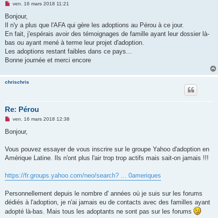
M
ven. 16 mars 2018 11:21
e
s
Bonjour,
s
Il n'y a plus que l'AFA qui gère les adoptions au Pérou à ce jour.
a
g
En fait, j'espérais avoir des témoignages de famille ayant leur dossier là-
e
bas ou ayant mené à terme leur projet d'adoption.
n
o
Les adoptions restant faibles dans ce pays...
n
Bonne journée et merci encore
l
u
chrischris
Re: Pérou
M
ven. 16 mars 2018 12:38
e
s
Bonjour,
s
a
g
Vous pouvez essayer de vous inscrire sur le groupe Yahoo d'adoption en
e
Amérique Latine. Ils n'ont plus l'air trop trop actifs mais sait-on jamais !!!
n
o
n
https://fr.groups.yahoo.com/neo/search? ... 0ameriques
l
u
Personnellement depuis le nombre d' années où je suis sur les forums
dédiés à l'adoption, je n'ai jamais eu de contacts avec des familles ayant
adopté là-bas. Mais tous les adoptants ne sont pas sur les forums