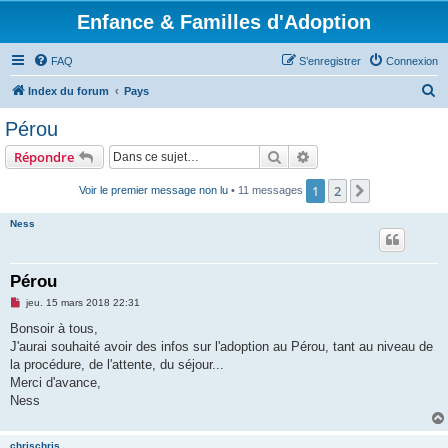
Enfance & Familles d'Adoption
FAQ
S’enregistrer
Connexion
R
Index du forum
Pays
e
Pérou
c
Rechercher
Recherche avancée
Répondre
h
e
1
2
Suivante
Voir le premier message non lu
• 11 messages
r
Ness
c
h
Pérou
e
M
jeu. 15 mars 2018 22:31
r
e
s
Bonsoir à tous,
s
J'aurai souhaité avoir des infos sur l'adoption au Pérou, tant au niveau de
a
g
la procédure, de l'attente, du séjour...
e
Merci d'avance,
n
o
Ness
n
l
u
chrischris