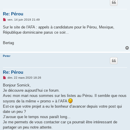
Re: Pérou
M
ven. 14 juin 2019 21:49
e
s
Sur le site de l'AFA : appels à candidature pour le Pérou, Mexique,
s
République dominicaine parus ce soir...
a
g
e
Bertag
n
o
n
l
Peter
u
Re: Pérou
M
dim. 22 mars 2020 18:26
e
s
Bonjour Somick,
s
Je découvre aujourd’hui ce forum.
a
g
Avec mon mari nous sommes sur les listes au Pérou. Il semble que nous
e
soyons de la même « promo » à l’AFA
n
o
Est-ce que votre projet a eu le bonheur d’avancer depuis votre post qui
n
date un peu ?
l
u
J’avoue que le temps nous paraît long...
Je me permets de vous contacter car ça pourrait être intéressant de
partager un peu notre attente.