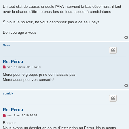
En tout état de cause, si seule l'AFA intervient là-bas désormais, il faut
avoir la chance d'être retenus lors de leurs appels à candidatures.
Si vous le pouvez, ne vous cantonnez pas à ce seul pays
Bon courage à vous
Ness
Re: Pérou
M
ven. 16 mars 2018 14:30
e
s
Merci pour le groupe, je ne connaissais pas.
s
Merci aussi pour vos conseils!
a
g
e
n
somick
o
n
l
u
Re: Pérou
M
mar. 9 avr. 2019 16:02
e
s
Bonjour
s
Nous avons un dossier en cours d'instruction au Pérou. Nous avons
a