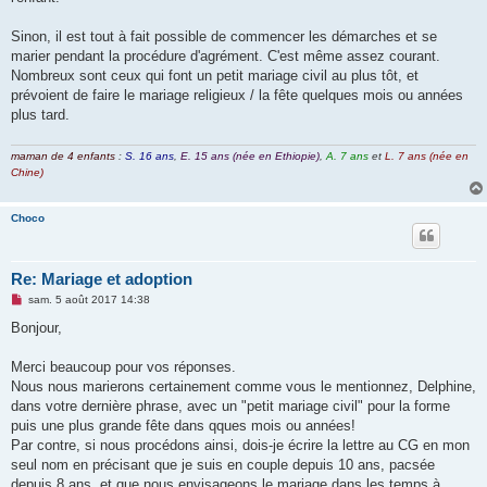
Sinon, il est tout à fait possible de commencer les démarches et se
marier pendant la procédure d'agrément. C'est même assez courant.
Nombreux sont ceux qui font un petit mariage civil au plus tôt, et
prévoient de faire le mariage religieux / la fête quelques mois ou années
plus tard.
maman de 4 enfants
:
S. 16 ans
,
E. 15 ans (née en Ethiopie)
,
A. 7 ans
et
L. 7 ans (née en
Chine)
Choco
Re: Mariage et adoption
M
sam. 5 août 2017 14:38
e
s
Bonjour,
s
a
g
Merci beaucoup pour vos réponses.
e
Nous nous marierons certainement comme vous le mentionnez, Delphine,
n
o
dans votre dernière phrase, avec un "petit mariage civil" pour la forme
n
puis une plus grande fête dans qques mois ou années!
l
u
Par contre, si nous procédons ainsi, dois-je écrire la lettre au CG en mon
seul nom en précisant que je suis en couple depuis 10 ans, pacsée
depuis 8 ans, et que nous envisageons le mariage dans les temps à