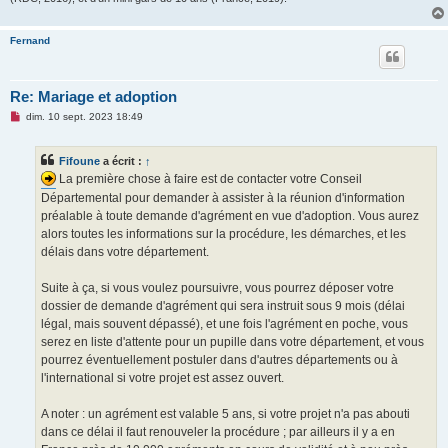
Fernand
Re: Mariage et adoption
M
dim. 10 sept. 2023 18:49
e
s
s
Fifoune
a écrit :
↑
a
g
La première chose à faire est de contacter votre Conseil
e
Départemental pour demander à assister à la réunion d'information
n
o
préalable à toute demande d'agrément en vue d'adoption. Vous aurez
n
alors toutes les informations sur la procédure, les démarches, et les
l
u
délais dans votre département.
Suite à ça, si vous voulez poursuivre, vous pourrez déposer votre
dossier de demande d'agrément qui sera instruit sous 9 mois (délai
légal, mais souvent dépassé), et une fois l'agrément en poche, vous
serez en liste d'attente pour un pupille dans votre département, et vous
pourrez éventuellement postuler dans d'autres départements ou à
l'international si votre projet est assez ouvert.
A noter : un agrément est valable 5 ans, si votre projet n'a pas abouti
dans ce délai il faut renouveler la procédure ; par ailleurs il y a en