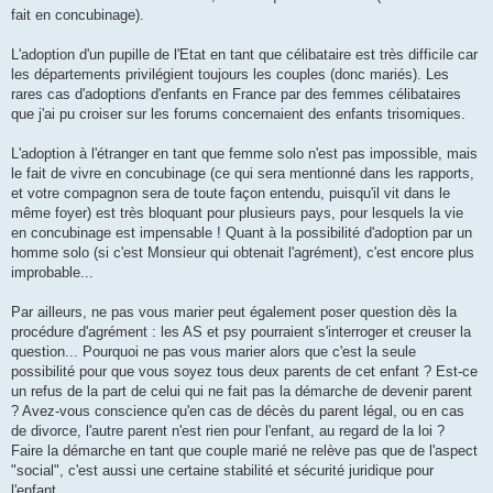
e
fait en concubinage).
n
o
n
L'adoption d'un pupille de l'Etat en tant que célibataire est très difficile car
l
u
les départements privilégient toujours les couples (donc mariés). Les
rares cas d'adoptions d'enfants en France par des femmes célibataires
que j'ai pu croiser sur les forums concernaient des enfants trisomiques.
L'adoption à l'étranger en tant que femme solo n'est pas impossible, mais
le fait de vivre en concubinage (ce qui sera mentionné dans les rapports,
et votre compagnon sera de toute façon entendu, puisqu'il vit dans le
même foyer) est très bloquant pour plusieurs pays, pour lesquels la vie
en concubinage est impensable ! Quant à la possibilité d'adoption par un
homme solo (si c'est Monsieur qui obtenait l'agrément), c'est encore plus
improbable...
Par ailleurs, ne pas vous marier peut également poser question dès la
procédure d'agrément : les AS et psy pourraient s'interroger et creuser la
question... Pourquoi ne pas vous marier alors que c'est la seule
possibilité pour que vous soyez tous deux parents de cet enfant ? Est-ce
un refus de la part de celui qui ne fait pas la démarche de devenir parent
? Avez-vous conscience qu'en cas de décès du parent légal, ou en cas
de divorce, l'autre parent n'est rien pour l'enfant, au regard de la loi ?
Faire la démarche en tant que couple marié ne relève pas que de l'aspect
"social", c'est aussi une certaine stabilité et sécurité juridique pour
l'enfant.