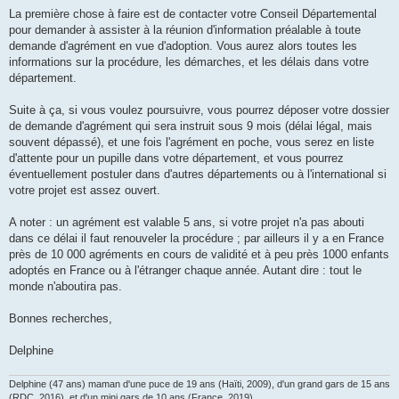
e
s
La première chose à faire est de contacter votre Conseil Départemental
s
pour demander à assister à la réunion d'information préalable à toute
a
g
demande d'agrément en vue d'adoption. Vous aurez alors toutes les
e
informations sur la procédure, les démarches, et les délais dans votre
n
o
département.
n
l
u
Suite à ça, si vous voulez poursuivre, vous pourrez déposer votre dossier
de demande d'agrément qui sera instruit sous 9 mois (délai légal, mais
souvent dépassé), et une fois l'agrément en poche, vous serez en liste
d'attente pour un pupille dans votre département, et vous pourrez
éventuellement postuler dans d'autres départements ou à l'international si
votre projet est assez ouvert.
A noter : un agrément est valable 5 ans, si votre projet n'a pas abouti
dans ce délai il faut renouveler la procédure ; par ailleurs il y a en France
près de 10 000 agréments en cours de validité et à peu près 1000 enfants
adoptés en France ou à l'étranger chaque année. Autant dire : tout le
monde n'aboutira pas.
Bonnes recherches,
Delphine
Delphine (47 ans) maman d'une puce de 19 ans (Haïti, 2009), d'un grand gars de 15 ans
(RDC, 2016), et d'un mini gars de 10 ans (France, 2019).