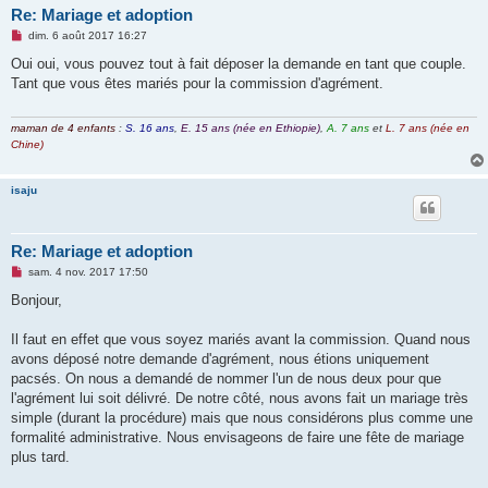
Re: Mariage et adoption
M
dim. 6 août 2017 16:27
e
s
Oui oui, vous pouvez tout à fait déposer la demande en tant que couple.
s
Tant que vous êtes mariés pour la commission d'agrément.
a
g
e
n
maman de 4 enfants
:
S. 16 ans
,
E. 15 ans (née en Ethiopie)
,
A. 7 ans
et
L. 7 ans (née en
o
Chine)
n
l
u
isaju
Re: Mariage et adoption
M
sam. 4 nov. 2017 17:50
e
s
Bonjour,
s
a
g
Il faut en effet que vous soyez mariés avant la commission. Quand nous
e
avons déposé notre demande d'agrément, nous étions uniquement
n
o
pacsés. On nous a demandé de nommer l'un de nous deux pour que
n
l'agrément lui soit délivré. De notre côté, nous avons fait un mariage très
l
u
simple (durant la procédure) mais que nous considérons plus comme une
formalité administrative. Nous envisageons de faire une fête de mariage
plus tard.