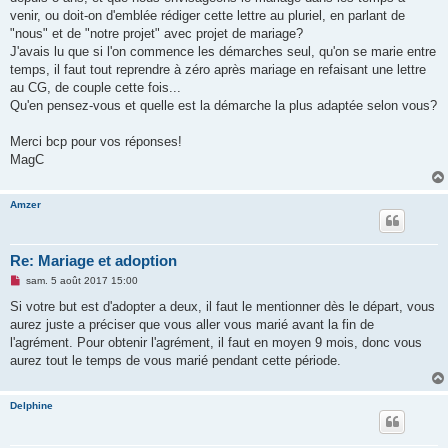
venir, ou doit-on d'emblée rédiger cette lettre au pluriel, en parlant de
"nous" et de "notre projet" avec projet de mariage?
J'avais lu que si l'on commence les démarches seul, qu'on se marie entre
temps, il faut tout reprendre à zéro après mariage en refaisant une lettre
au CG, de couple cette fois...
Qu'en pensez-vous et quelle est la démarche la plus adaptée selon vous?
Merci bcp pour vos réponses!
MagC
Amzer
Re: Mariage et adoption
M
sam. 5 août 2017 15:00
e
s
Si votre but est d'adopter a deux, il faut le mentionner dès le départ, vous
s
aurez juste a préciser que vous aller vous marié avant la fin de
a
g
l'agrément. Pour obtenir l'agrément, il faut en moyen 9 mois, donc vous
e
aurez tout le temps de vous marié pendant cette période.
n
o
n
l
Delphine
u