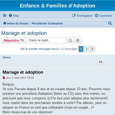
Enfance & Familles d'Adoption
FAQ
S’enregistrer
Connexion
R
Index du forum
Procédures d'adoption
e
Mariage et adoption
c
Rechercher
Recherche avancée
Répondre
h
e
1
2
Suivante
Voir le premier message non lu
• 11 messages
r
Choco
c
h
Mariage et adoption
e
M
jeu. 3 août 2017 16:02
r
e
s
Bonjour,
s
Je suis Pacsée depuis 8 ans et en couple depuis 10 ans. Pouvons nous
a
g
entamer une procédure d'adoption (lettre au CG) sans être mariés, en
e
précisant que nous comptons (s'il le faut pour adopter plus facilement!)
n
o
nous marier dans les prochaines années à venir? Par ailleurs, peut on
n
adopter en France en tant que célibataire (mais en couple...)?
l
u
Merci beaucoup de vos réponses!