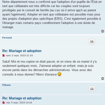
Notre département nous a confirmé que l'adoption d'un pupille de l'Etat en
tant que célibataire est très difficile car les couples sont toujours
privilégiés par le conseil de famille (au cas où il arrive qqch au parent
ayant l'agrément). Adopter en tant que célibataire est possible mais pour
des projets d'adoption plus spécifique (EBS). C'est également possible à
l'étranger mais certains pays conditionnent l'adoption à une durée de
mariage.
Fernand
Re: Mariage et adoption
M
sam. 2 sept. 2023 21:24
e
s
Salut! Moi et ma copine on était pacsé, et on viens de se marier il y'a
s
seulement quelques mois. J'aimerai adopter un enfant, mais je suis
a
g
encore perdu dans les démarches administratives. Vous avez des
e
conseils à nous donner? Merci d'avance
n
o
n
l
Fifoune
u
Re: Mariage et adoption
M
mar. 5 sept. 2023 14:44