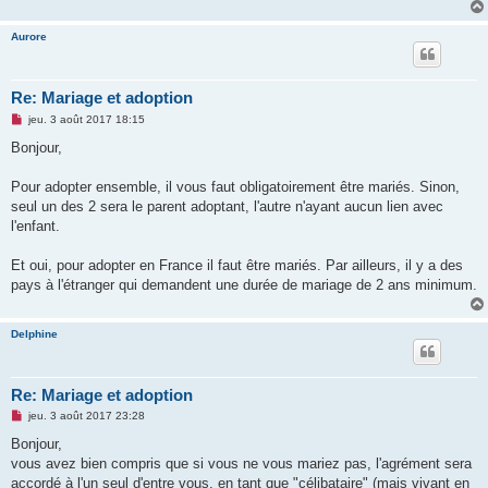
Aurore
Re: Mariage et adoption
M
jeu. 3 août 2017 18:15
e
s
Bonjour,
s
a
g
Pour adopter ensemble, il vous faut obligatoirement être mariés. Sinon,
e
seul un des 2 sera le parent adoptant, l'autre n'ayant aucun lien avec
n
o
l'enfant.
n
l
u
Et oui, pour adopter en France il faut être mariés. Par ailleurs, il y a des
pays à l'étranger qui demandent une durée de mariage de 2 ans minimum.
Delphine
Re: Mariage et adoption
M
jeu. 3 août 2017 23:28
e
s
Bonjour,
s
vous avez bien compris que si vous ne vous mariez pas, l'agrément sera
a
g
accordé à l'un seul d'entre vous, en tant que "célibataire" (mais vivant en