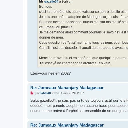
gazelle34
a écrit :
↑
a
g
Bonjour,
e
c'est la première fois que je vais sur ce genre de site et
n
o
Je suis une enfant adoptée de Madagascar, je suis née av
n
Sur mon acte de naissance, aucun mot sur ma moitié seule
l
u
ce jumeau ou jumelle..
Je me demande alors comment pourrais je savoir s'il est
donner de nom.
Cette question de "et si" me hante tous les jours et un be
Car s'il n'est pas décedé.. il aurait du être adopté avec 
Merci de m'avoir lu et en espérant que quelqu'un pourra u
J'ai essayé de chercher des archives.. en vain
Etes-vous née en 2002?
Re: Jumeaux Mananjary Madagascar
M
par
Tafita48
»
ven. 1 mai 2020 11:37
e
s
Salut gazelle34, je sais pas si tu es toujours actif sur le s
s
décédé, mes parents adoptif non aucune trace pour appuier 
a
g
nous somme arrivé à l'orphelinat ensemble de se que je sai
e
n
o
n
Re: Jumeaux Mananjary Madagascar
l