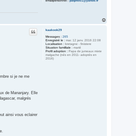
emailpersonnel :
patphil01@yahoo.fr
H
a
u
kaakook29
t
Messages :
265
Enregistré le :
mar. 12 janv. 2016 22:08
Localisation :
bretagne - finistere
Situation familliale :
marié
Profil adoption :
Papa de jumeaux mixte
malgache (nés en 2011- adoptés en
2016)
embre si je ne me
aux de Mananjary. Elle
adagascar, malgrés
ut ainsi vous eclairer
e.