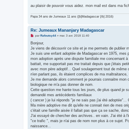
au plaisir de pouvoir vous aidez. mon mail est dans ma fic
Papa 34 ans de Jumeaux 11 ans ([b]Madagascar [/b] 2016)
Re: Jumeaux Mananjary Madagascar
M
par
Rafoutsy44
»
mar. 3 avr. 2018 11:40
e
s
Bonjour,
s
Je viens de découvrir ce site et je me permets de publier
a
g
Je suis une enfant adoptée de Madagascar en 1975, mes par
e
mon adoption après une dispute familiale me concernant à 18
n
o
battait, me supportait pas me traitait depuis que j'étais pe
n
avec mon père adoptif... Quel soulagement tout de même d'
l
u
n'en parlant pas, ils étaient complices de ma maltraitance
Je me demande alors comment je pourrais connaitre mon o
biologique ne m'a pas donner de nom.
Cette question me hante tous les jours, de plus quand je s
demandé mes antécédents familiaux
( cancer ) je lui réponds "je ne sais pas j'ai été adoptée"...
Ma mère adoptive me dit qu'elle ne connait rien de mes orig
c'était une famille aisée il fallait pas que ça se sache, don
J'ai essayé de chercher des archives.. en vain. J'ai été à l
"ce trafic ", mais je n'ai pas de nom non plus à ce sujet.
naissance...