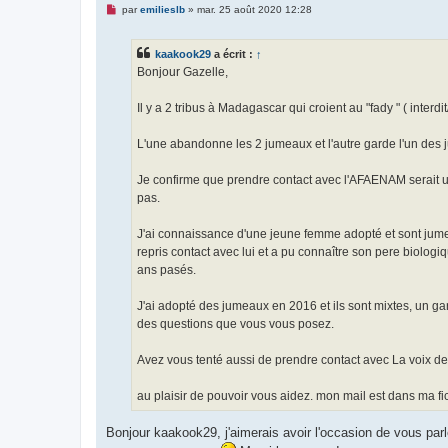
M
u
par
emilieslb
»
mar. 25 août 2020 12:28
e
s
s
kaakook29
a écrit :
↑
a
g
Bonjour Gazelle,
e
n
o
Il y a 2 tribus à Madagascar qui croient au "fady " ( interd
n
l
u
L'une abandonne les 2 jumeaux et l'autre garde l'un des j
Je confirme que prendre contact avec l'AFAENAM serait u
pas.
J'ai connaissance d'une jeune femme adopté et sont jumea
repris contact avec lui et a pu connaître son pere biolog
ans pasés.
J'ai adopté des jumeaux en 2016 et ils sont mixtes, un garc
des questions que vous vous posez.
Avez vous tenté aussi de prendre contact avec La voix de
au plaisir de pouvoir vous aidez. mon mail est dans ma fi
Bonjour kaakook29, j'aimerais avoir l'occasion de vous parl