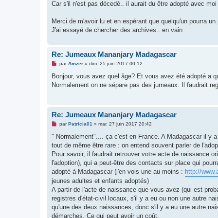
Car s'il n'est pas décedé.. il aurait du être adopté avec m
Merci de m'avoir lu et en espérant que quelqu'un pourra un 
J'ai essayé de chercher des archives.. en vain
Re: Jumeaux Mananjary Madagascar
M
par
Amzer
»
dim. 25 juin 2017 00:12
e
s
Bonjour, vous avez quel âge? Et vous avez été adopté a q
s
Normalement on ne sépare pas des jumeaux. Il faudrait reg
a
g
e
n
o
Re: Jumeaux Mananjary Madagascar
n
l
M
par
Patricia01
»
mar. 27 juin 2017 20:42
u
e
s
" Normalement".... ça c'est en France. A Madagascar il y a
s
tout de même être rare : on entend souvent parler de l'ado
a
g
Pour savoir, il faudrait retrouver votre acte de naissance
e
l'adoption), qui a peut-être des contacts sur place qui pou
n
o
adopté à Madagascar (j'en vois une au moins :
http://www.
n
jeunes adultes et enfants adoptés)
l
u
A partir de l'acte de naissance que vous avez (qui est probab
registres d'état-civil locaux, s'il y a eu ou non une autre na
qu'une des deux naissances, donc s'il y a eu une autre nais
démarches. Ce qui peut avoir un coût.