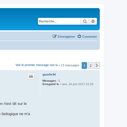
Rechercher
Recherche avancé
S’enregistrer
Connexion
1
2
Suivante
Voir le premier message non lu
• 13 messages
gazelle34
Messages :
1
Enregistré le :
sam. 24 juin 2017 21:52
n'est dit sur le
 biologique ne m'a