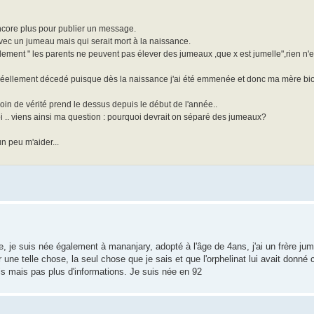
 encore plus pour publier un message.
ec un jumeau mais qui serait mort à la naissance.
ment " les parents ne peuvent pas élever des jumeaux ,que x est jumelle",rien n'es
 réellement décedé puisque dès la naissance j'ai été emmenée et donc ma mère bi
soin de vérité prend le dessus depuis le début de l'année..
moi .. viens ainsi ma question : pourquoi devrait on séparé des jumeaux?
n peu m'aider...
ite, je suis née également à mananjary, adopté à l'âge de 4ans, j'ai un frère ju
une telle chose, la seul chose que je sais et que l'orphelinat lui avait don
s mais pas plus d'informations. Je suis née en 92