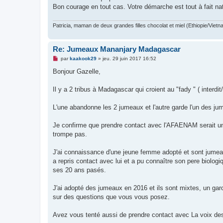
Bon courage en tout cas. Votre démarche est tout à fait nat
Patricia, maman de deux grandes filles chocolat et miel (Ethiopie/Vietn
Re: Jumeaux Mananjary Madagascar
M
par
kaakook29
»
jeu. 29 juin 2017 16:52
e
s
Bonjour Gazelle,
s
a
g
Il y a 2 tribus à Madagascar qui croient au "fady " ( interd
e
n
o
L'une abandonne les 2 jumeaux et l'autre garde l'un des jum
n
l
u
Je confirme que prendre contact avec l'AFAENAM serait un 
trompe pas.
J'ai connaissance d'une jeune femme adopté et sont jumeau
a repris contact avec lui et a pu connaître son pere biolog
ses 20 ans pasés.
J'ai adopté des jumeaux en 2016 et ils sont mixtes, un garco
sur des questions que vous vous posez.
Avez vous tenté aussi de prendre contact avec La voix des