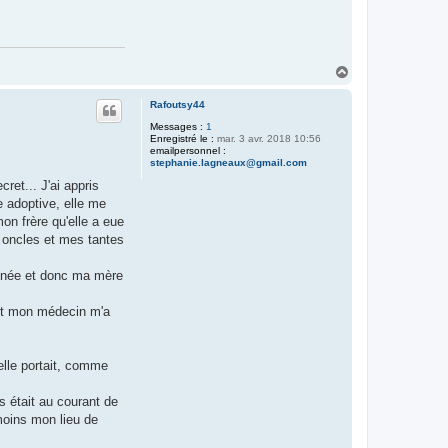
H
a
u
Rafoutsy44
t
Messages :
1
Enregistré le :
mar. 3 avr. 2018 10:56
emailpersonnel :
stephanie.lagneaux@gmail.com
et... J'ai appris
e adoptive, elle me
mon frère qu'elle a eue
 oncles et mes tantes
menée et donc ma mère
 et mon médecin m'a
elle portait, comme
s était au courant de
moins mon lieu de