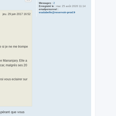
Messages :
2
Enregistré le :
mar. 25 août 2020 11:14
emailpersonnel :
esalabelle@reservoir-prod.fr
jeu. 29 juin 2017 16:52
e si je ne me trompe
de Mananjary. Elle a
scar, malgrés ses 20
nsi vous eclairer sur
espérant que vous