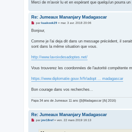
Merci de m'avoir lu et en espérant que quelqu'un pourra un 
Re: Jumeaux Mananjary Madagascar
M
par
kaakook29
»
mar. 3 avr. 2018 20:06
e
s
Bonjour,
s
a
g
Comme je l'ai deja dit dans un message précèdent, il serai
e
sont dans la même situation que vous.
n
o
n
http://www.lavoixdesadoptes.net/
l
u
Vous trouverez les coordonnées de l'autorité compétente m
https://www.diplomatie.gouv.fr/fr/adopt ... madagascar
Bon courage dans vos recherches...
Papa 34 ans de Jumeaux 11 ans ([b]Madagascar [/b] 2016)
Re: Jumeaux Mananjary Madagascar
M
par
jmr18ref
»
ven. 22 mars 2019 16:13
e
s
s