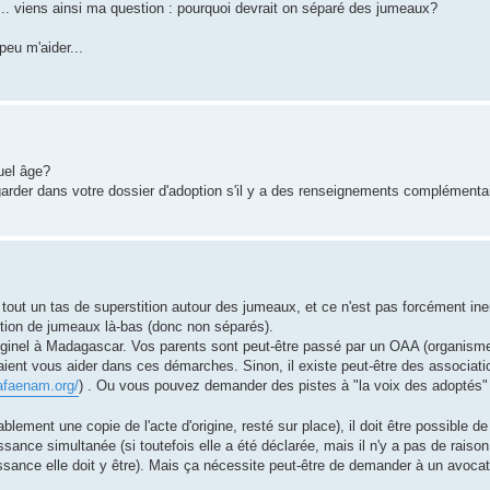
oi .. viens ainsi ma question : pourquoi devrait on séparé des jumeaux?
peu m'aider...
uel âge?
arder dans votre dossier d'adoption s'il y a des renseignements complémentai
 tout un tas de superstition autour des jumeaux, et ce n'est pas forcément in
ption de jumeaux là-bas (donc non séparés).
 originel à Madagascar. Vos parents sont peut-être passé par un OAA (organism
rraient vous aider dans ces démarches. Sinon, il existe peut-être des associati
afaenam.org/
) . Ou vous pouvez demander des pistes à "la voix des adoptés"
lement une copie de l'acte d'origine, resté sur place), il doit être possible de 
issance simultanée (si toutefois elle a été déclarée, mais il n'y a pas de raison
sance elle doit y être). Mais ça nécessite peut-être de demander à un avocat 