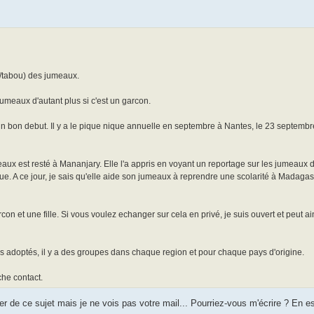
it/tabou) des jumeaux.
umeaux d'autant plus si c'est un garcon.
n bon debut. Il y a le pique nique annuelle en septembre à Nantes, le 23 septembr
ux est resté à Mananjary. Elle l'a appris en voyant un reportage sur les jumeaux 
ique. A ce jour, je sais qu'elle aide son jumeaux à reprendre une scolarité à Madaga
on et une fille. Si vous voulez echanger sur cela en privé, je suis ouvert et peut ai
s adoptés, il y a des groupes dans chaque region et pour chaque pays d'origine.
che contact.
er de ce sujet mais je ne vois pas votre mail... Pourriez-vous m'écrire ? En 