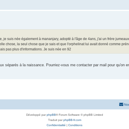
 site, je suis née également à mananjary, adopté à l'âge de 4ans, j'ai un frère jumeau
lle chose, la seul chose que je sais et que l'orphelinat lui avait donné comme pr
ais pas plus d'informations. Je suis née en 92
aux séparés à la naissance. Pourriez-vous me contacter par mail pour qu'on e
Nou
Développé par
phpBB
® Forum Software © phpBB Limited
Traduit par
phpBB-fr.com
Confidentialité
|
Conditions