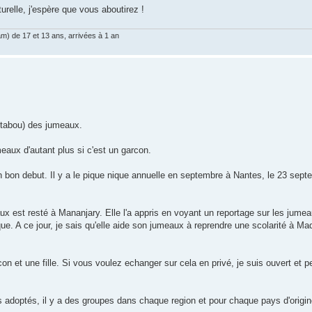
urelle, j'espère que vous aboutirez !
am) de 17 et 13 ans, arrivées à 1 an
it/tabou) des jumeaux.
eaux d'autant plus si c'est un garcon.
bon debut. Il y a le pique nique annuelle en septembre à Nantes, le 23 sept
x est resté à Mananjary. Elle l'a appris en voyant un reportage sur les jume
ique. A ce jour, je sais qu'elle aide son jumeaux à reprendre une scolarité à M
n et une fille. Si vous voulez echanger sur cela en privé, je suis ouvert et pe
 adoptés, il y a des groupes dans chaque region et pour chaque pays d'origin