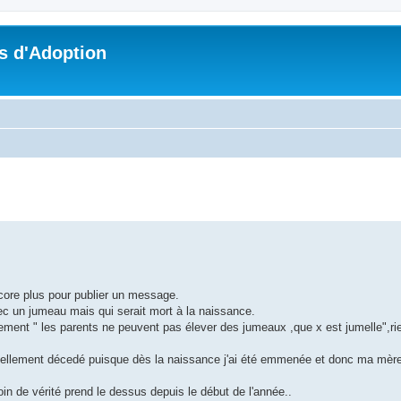
s d'Adoption
che avancée
encore plus pour publier un message.
c un jumeau mais qui serait mort à la naissance.
nt " les parents ne peuvent pas élever des jumeaux ,que x est jumelle",rien 
réellement décedé puisque dès la naissance j'ai été emmenée et donc ma mère
oin de vérité prend le dessus depuis le début de l'année..