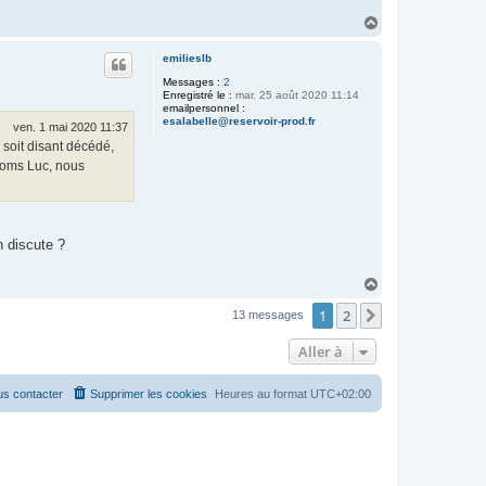
H
a
u
emilieslb
t
Messages :
2
Enregistré le :
mar. 25 août 2020 11:14
emailpersonnel :
esalabelle@reservoir-prod.fr
ven. 1 mai 2020 11:37
x soit disant décédé,
énoms Luc, nous
n discute ?
H
a
1
2
u
Suivante
13 messages
t
Aller à
s contacter
Supprimer les cookies
Heures au format
UTC+02:00