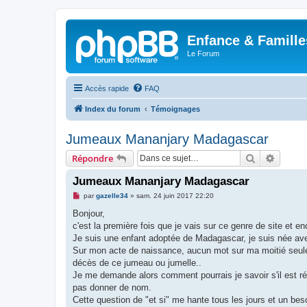
Enfance & Famille
Le Forum
Accès rapide
FAQ
Index du forum
Témoignages
Jumeaux Mananjary Madagascar
Rechercher
Recher
Répondre
Jumeaux Mananjary Madagascar
M
par
gazelle34
»
sam. 24 juin 2017 22:20
e
s
Bonjour,
s
c'est la première fois que je vais sur ce genre de site et 
a
g
Je suis une enfant adoptée de Madagascar, je suis née ave
e
Sur mon acte de naissance, aucun mot sur ma moitié seuleme
n
o
décès de ce jumeau ou jumelle..
n
Je me demande alors comment pourrais je savoir s'il est 
l
u
pas donner de nom.
Cette question de "et si" me hante tous les jours et un bes