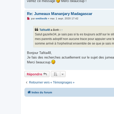
verrez ce message
Merci beaucoup !
Re: Jumeaux Mananjary Madagascar
M
par
emilieslb
»
mar. 1 sept. 2020 17:42
e
s
s
Tafita48
a écrit :
↑
a
g
Salut gazelle34, je sais pas si tu es toujours actif sur le
e
mes parents adoptif non aucune trace pour appuier une te
n
o
somme arrivé à l'orphelinat ensemble de se que je sais m
n
l
u
Bonjour Tafita48,
Je fais des recherches actuellement sur le sujet des jume
Merci beaucoup
Répondre
Retourner vers « Témoignages »
Index du forum