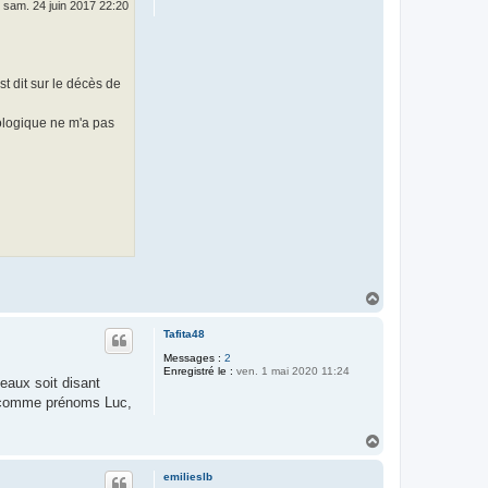
sam. 24 juin 2017 22:20
t dit sur le décès de
ologique ne m'a pas
H
a
u
Tafita48
t
Messages :
2
Enregistré le :
ven. 1 mai 2020 11:24
meaux soit disant
né comme prénoms Luc,
H
a
u
emilieslb
t