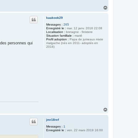
H
a
u
kaakook29
t
Messages :
265
Enregistré le :
mar. 12 janv. 2016 22:08
Localisation :
bretagne - finistere
Situation familliale :
marié
Profil adoption :
Papa de jumeaux mixte
r des personnes qui
malgache (nés en 2011- adoptés en
2016)
H
a
u
jmr18ref
t
Messages :
1
Enregistré le :
ven. 22 mars 2019 16:00