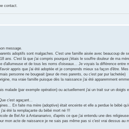
he contact.
 mon message.
ents adoptifs sont malgaches. C'est une famille aisée avec beaucoup de secr
 ans. C'est là que j'ai compris pourquoi j'étais le souffre douleur de ma mèr
tite d'allumeuse et de tous les noms d'oiseaux... Je voyais la différence entre 
avoir appris que j'ai été adoptée et je comprends mieux sa façon d'être. Mes
, mais personne ne bougeait (peur de mes parents, ou c'est par pur lachetée)
rigine, ma vraie famille puisque dès la naissance j'ai été apparemment em
uis malade (par exemple opération) ou actuellement j'ai un trait sur un doigts
 Que c'est agaçant...
ines... En faite ma mère (adoptive) était enceinte et elle a perdue le bébé qu'
c j'ai été la remplaçante du bébé mort né !!!
'école de Bel Air à Antananarivo, d'après ce que j'ai entendu une des religieuse
 Pour mon acte de naissance je ne sais pas même pas si c'est vrai dessus au 