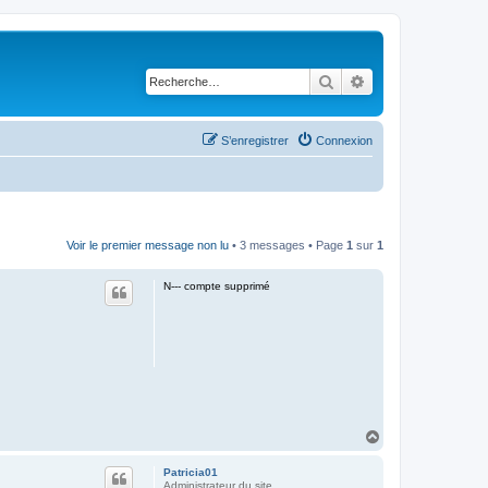
Rechercher
Recherche avancé
S’enregistrer
Connexion
Voir le premier message non lu
• 3 messages • Page
1
sur
1
N--- compte supprimé
H
a
u
Patricia01
t
Administrateur du site