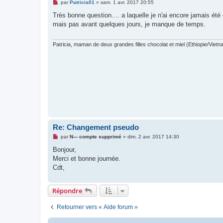
M
par
Patricia01
»
sam. 1 avr. 2017 20:55
e
s
Très bonne question.... a laquelle je n'ai encore jamais été 
s
mais pas avant quelques jours, je manque de temps.
a
g
e
n
Patricia, maman de deux grandes filles chocolat et miel (Ethiopie/Vietn
o
n
l
u
Re: Changement pseudo
M
par
N--- compte supprimé
»
dim. 2 avr. 2017 14:30
e
s
Bonjour,
s
Merci et bonne journée.
a
g
Cdt,
e
n
o
Répondre
n
l
u
Retourner vers « Aide forum »