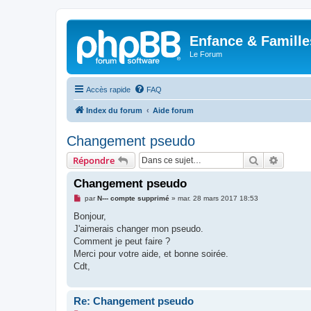
Enfance & Famille
Le Forum
Accès rapide
FAQ
Index du forum
Aide forum
Changement pseudo
Rechercher
Recher
Répondre
Changement pseudo
M
par
N--- compte supprimé
»
mar. 28 mars 2017 18:53
e
s
Bonjour,
s
J'aimerais changer mon pseudo.
a
g
Comment je peut faire ?
e
Merci pour votre aide, et bonne soirée.
n
o
Cdt,
n
l
u
Re: Changement pseudo