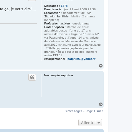
Messages :
1376
e ça, je vous dirai....
Enregistré le :
jeu. 29 mai 2008 22:36
Localisation :
département de l'Ain
Situation familliale :
Mariée, 2 enfants
(adoptées)
Profession, activité :
enseignante
Profil adoption :
Maman de deux
adorables puces : l'une de 17 ans,
arrivée d'Ethiopie à l'âge de 15 mois 1/2
via Passerelle, et l'autre, 14 ans, arrivée
du Vietnam via Médecins du Monde en
avril 2010 (chacune avec leur particularité
: TDAH-dyspraxie-dysphasie pour la
grande, hép B pour la petite) ; membre
active EFA01
emailpersonnel :
patphil01@yahoo.fr
H
a
u
N--- compte supprimé
t
H
a
3 messages • Page
1
sur
1
u
t
Aller à