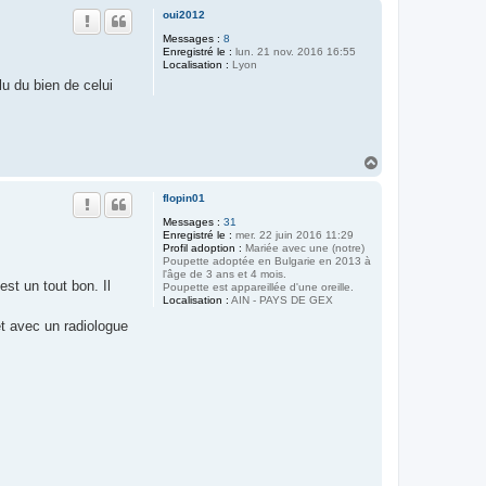
u
oui2012
t
Messages :
8
Enregistré le :
lun. 21 nov. 2016 16:55
Localisation :
Lyon
 lu du bien de celui
H
a
u
flopin01
t
Messages :
31
Enregistré le :
mer. 22 juin 2016 11:29
Profil adoption :
Mariée avec une (notre)
Poupette adoptée en Bulgarie en 2013 à
l'âge de 3 ans et 4 mois.
est un tout bon. Il
Poupette est appareillée d'une oreille.
Localisation :
AIN - PAYS DE GEX
t avec un radiologue