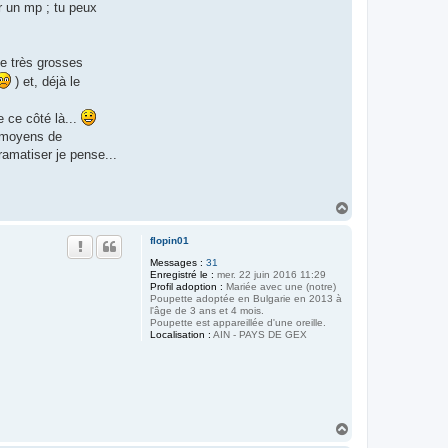
er un mp ; tu peux
de très grosses
) et, déjà le
 ce côté là...
s moyens de
ramatiser je pense...
H
a
u
flopin01
t
Messages :
31
Enregistré le :
mer. 22 juin 2016 11:29
Profil adoption :
Mariée avec une (notre)
Poupette adoptée en Bulgarie en 2013 à
l'âge de 3 ans et 4 mois.
Poupette est appareillée d'une oreille.
Localisation :
AIN - PAYS DE GEX
H
a