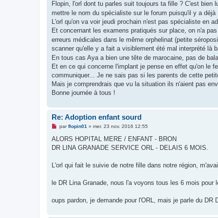
Flopin, l'orl dont tu parles suit toujours ta fille ? C'est bi
mettre le nom du spécialiste sur le forum puisqu'il y a dé
L'orl qu'on va voir jeudi prochain n'est pas spécialiste en 
Et concernant les examens pratiqués sur place, on n'a pas 
erreurs médicales dans le même orphelinat (petite séropositiv
scanner qu'elle y a fait a visiblement été mal interprété là b
En tous cas Aya a bien une tête de marocaine, pas de balan
Et en ce qui concerne l'implant je pense en effet qu'on le f
communiquer... Je ne sais pas si les parents de cette petit
Mais je comprendrais que vu la situation ils n'aient pas env
Bonne journée à tous !
Re: Adoption enfant sourd
M
par
flopin01
»
mer. 23 nov. 2016 12:55
e
s
ALORS HOPITAL MERE / ENFANT - BRON
s
DR LINA GRANADE SERVICE ORL - DELAIS 6 MOIS.
a
g
e
L'orl qui fait le suivie de notre fille dans notre région, m'a
n
o
n
le DR Lina Granade, nous l'a voyons tous les 6 mois pour le
l
u
oups pardon, je demande pour l'ORL, mais je parle du DR D