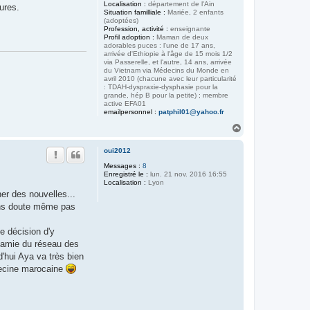
Localisation :
département de l'Ain
ures.
Situation familliale :
Mariée, 2 enfants
(adoptées)
Profession, activité :
enseignante
Profil adoption :
Maman de deux
adorables puces : l'une de 17 ans,
arrivée d'Ethiopie à l'âge de 15 mois 1/2
via Passerelle, et l'autre, 14 ans, arrivée
du Vietnam via Médecins du Monde en
avril 2010 (chacune avec leur particularité
: TDAH-dyspraxie-dysphasie pour la
grande, hép B pour la petite) ; membre
active EFA01
emailpersonnel :
patphil01@yahoo.fr
H
a
u
oui2012
t
Messages :
8
Enregistré le :
lun. 21 nov. 2016 16:55
Localisation :
Lyon
er des nouvelles...
sans doute même pas
e décision d'y
e amie du réseau des
'hui Aya va très bien
édecine marocaine