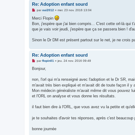
Re: Adoption enfant sourd
M
par
oui2012
»
mer. 23 nov. 2016 13:04
e
s
Merci Flopin
s
Bon, j'espère que j'ai bien compris... C'est cette orl-là qui t
a
g
que je vais voir jeudi, j'espère que ça se passera bien ! d'au
e
n
o
Sinon le Dr DM est présent partout sur le net, je ne crois pas
n
l
u
Re: Adoption enfant sourd
M
par
flopin01
»
jeu. 24 nov. 2016 09:49
e
s
Bonjour,
s
a
g
non, l'orl qui m'a renseigné avec l'adoption et le Dr SR, mai
e
m'avait très bien expliqué et m'avait dit de toute façon il y
n
o
Mon médecin généraliste m'avait même dit vous pouvez lui 
n
et l'ORL on analyse et vous donne les résultats.
l
u
il faut bien dire à l'ORL, que vous avez vu la petite et qu'el
je te souhaites d'avoir tes réponses, après c'est beaucoup 
bonne journée