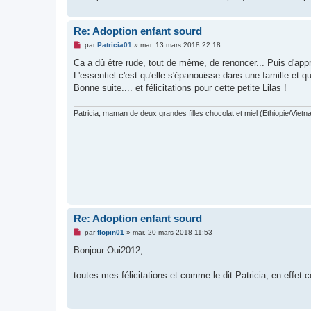
Re: Adoption enfant sourd
M
par
Patricia01
»
mar. 13 mars 2018 22:18
e
s
Ca a dû être rude, tout de même, de renoncer... Puis d'appr
s
L'essentiel c'est qu'elle s'épanouisse dans une famille et qu
a
g
Bonne suite.... et félicitations pour cette petite Lilas !
e
n
o
Patricia, maman de deux grandes filles chocolat et miel (Ethiopie/Vietn
n
l
u
Re: Adoption enfant sourd
M
par
flopin01
»
mar. 20 mars 2018 11:53
e
s
Bonjour Oui2012,
s
a
g
toutes mes félicitations et comme le dit Patricia, en effet c
e
n
o
n