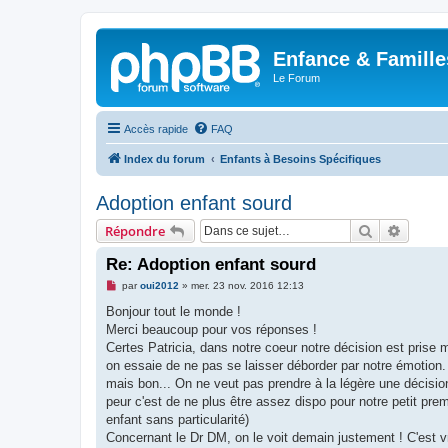
Enfance & Famille
Le Forum
Accès rapide
FAQ
Index du forum
Enfants à Besoins Spécifiques
Adoption enfant sourd
Rechercher
Recher
Répondre
Re: Adoption enfant sourd
M
par
oui2012
»
mer. 23 nov. 2016 12:13
e
s
Bonjour tout le monde !
s
Merci beaucoup pour vos réponses !
a
g
Certes Patricia, dans notre coeur notre décision est prise 
e
on essaie de ne pas se laisser déborder par notre émotion. 
n
o
mais bon... On ne veut pas prendre à la légère une décision
n
peur c'est de ne plus être assez dispo pour notre petit prem
l
u
enfant sans particularité)
Concernant le Dr DM, on le voit demain justement ! C'est vrai