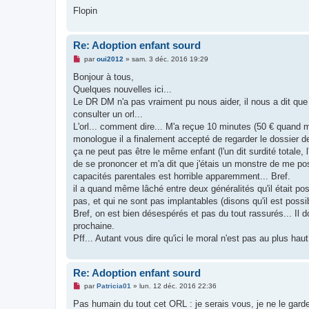
Flopin
Re: Adoption enfant sourd
M
par
oui2012
»
sam. 3 déc. 2016 19:29
e
s
Bonjour à tous,
s
Quelques nouvelles ici...
a
g
Le DR DM n'a pas vraiment pu nous aider, il nous a dit que 
e
consulter un orl...
n
o
L'orl... comment dire... M'a reçue 10 minutes (50 € quand m
n
monologue il a finalement accepté de regarder le dossier de 
l
u
ça ne peut pas être le même enfant (l'un dit surdité totale, l
de se prononcer et m'a dit que j'étais un monstre de me pose
capacités parentales est horrible apparemment... Bref.
il a quand même lâché entre deux généralités qu'il était poss
pas, et qui ne sont pas implantables (disons qu'il est poss
Bref, on est bien désespérés et pas du tout rassurés... Il d
prochaine.
Pff... Autant vous dire qu'ici le moral n'est pas au plus haut
Re: Adoption enfant sourd
M
par
Patricia01
»
lun. 12 déc. 2016 22:36
e
s
Pas humain du tout cet ORL : je serais vous, je ne le gard