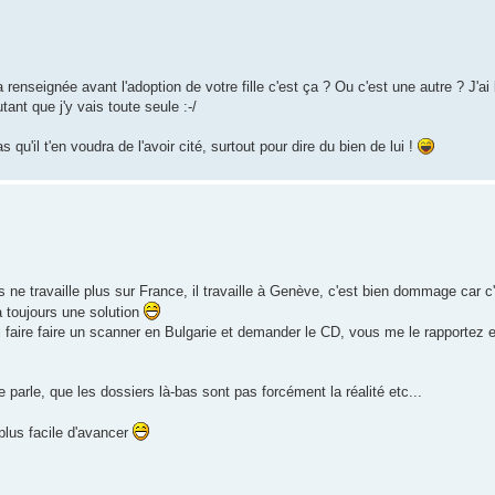
'a renseignée avant l'adoption de votre fille c'est ça ? Ou c'est une autre ? J'ai
tant que j'y vais toute seule :-/
 qu'il t'en voudra de l'avoir cité, surtout pour dire du bien de lui !
s ne travaille plus sur France, il travaille à Genève, c'est bien dommage car c'
 a toujours une solution
faire faire un scanner en Bulgarie et demander le CD, vous me le rapportez e
le parle, que les dossiers là-bas sont pas forcément la réalité etc...
plus facile d'avancer