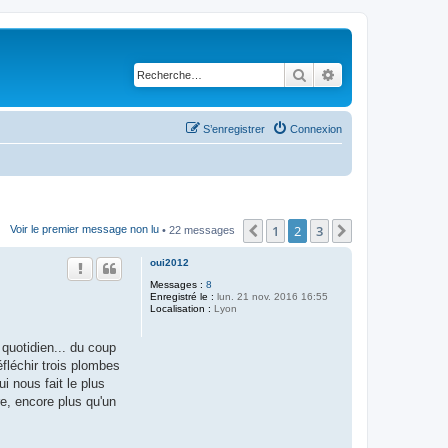
Rechercher
Recherche avancé
S’enregistrer
Connexion
1
2
3
Précédente
Suivante
Voir le premier message non lu
• 22 messages
oui2012
Messages :
8
Enregistré le :
lun. 21 nov. 2016 16:55
Localisation :
Lyon
 quotidien... du coup
fléchir trois plombes
i nous fait le plus
re, encore plus qu'un