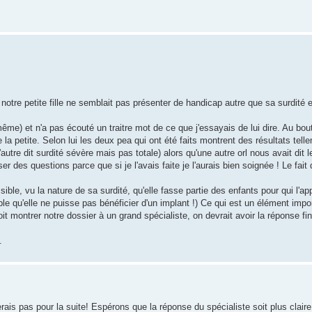
notre petite fille ne semblait pas présenter de handicap autre que sa surdité e
ême) et n'a pas écouté un traitre mot de ce que j'essayais de lui dire. Au bo
la petite. Selon lui les deux pea qui ont été faits montrent des résultats tell
'autre dit surdité sévère mais pas totale) alors qu'une autre orl nous avait dit le
r des questions parce que si je l'avais faite je l'aurais bien soignée ! Le fait
ible, vu la nature de sa surdité, qu'elle fasse partie des enfants pour qui l'app
ible qu'elle ne puisse pas bénéficier d'un implant !) Ce qui est un élément im
oit montrer notre dossier à un grand spécialiste, on devrait avoir la réponse f
.
erais pas pour la suite! Espérons que la réponse du spécialiste soit plus clai