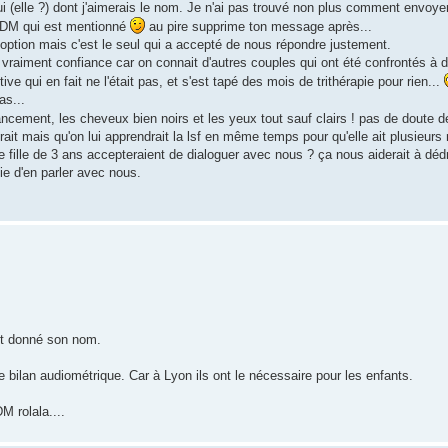
en lui (elle ?) dont j'aimerais le nom. Je n'ai pas trouvé non plus comment envoy
jà DM qui est mentionné
au pire supprime ton message après...
adoption mais c'est le seul qui a accepté de nous répondre justement.
vraiment confiance car on connait d'autres couples qui ont été confrontés à 
e qui en fait ne l'était pas, et s'est tapé des mois de trithérapie pour rien...
as...
cement, les cheveux bien noirs et les yeux tout sauf clairs ! pas de doute de
erait mais qu'on lui apprendrait la lsf en même temps pour qu'elle ait plusieur
e fille de 3 ans accepteraient de dialoguer avec nous ? ça nous aiderait à déd
ie d'en parler avec nous.
vait donné son nom.
 bilan audiométrique. Car à Lyon ils ont le nécessaire pour les enfants.
M rolala....