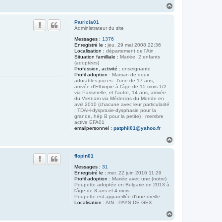
H
a
u
Patricia01
t
Administrateur du site
Messages :
1376
Enregistré le :
jeu. 29 mai 2008 22:36
Localisation :
département de l'Ain
Situation familliale :
Mariée, 2 enfants
(adoptées)
Profession, activité :
enseignante
Profil adoption :
Maman de deux
adorables puces : l'une de 17 ans,
arrivée d'Ethiopie à l'âge de 15 mois 1/2
via Passerelle, et l'autre, 14 ans, arrivée
du Vietnam via Médecins du Monde en
avril 2010 (chacune avec leur particularité
: TDAH-dyspraxie-dysphasie pour la
grande, hép B pour la petite) ; membre
active EFA01
emailpersonnel :
patphil01@yahoo.fr
H
a
u
flopin01
t
Messages :
31
Enregistré le :
mer. 22 juin 2016 11:29
Profil adoption :
Mariée avec une (notre)
Poupette adoptée en Bulgarie en 2013 à
l'âge de 3 ans et 4 mois.
Poupette est appareillée d'une oreille.
Localisation :
AIN - PAYS DE GEX
H
a