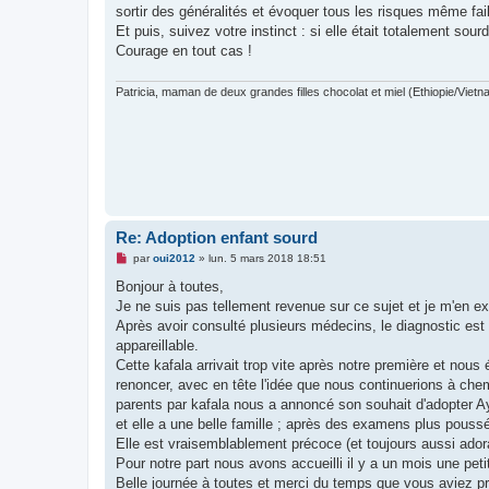
s
sortir des généralités et évoquer tous les risques même fai
a
g
Et puis, suivez votre instinct : si elle était totalement sour
e
Courage en tout cas !
n
o
n
Patricia, maman de deux grandes filles chocolat et miel (Ethiopie/Vietn
l
u
Re: Adoption enfant sourd
M
par
oui2012
»
lun. 5 mars 2018 18:51
e
s
Bonjour à toutes,
s
Je ne suis pas tellement revenue sur ce sujet et je m'en ex
a
g
Après avoir consulté plusieurs médecins, le diagnostic est 
e
appareillable.
n
o
Cette kafala arrivait trop vite après notre première et nou
n
renoncer, avec en tête l'idée que nous continuerions à che
l
u
parents par kafala nous a annoncé son souhait d'adopter Aya
et elle a une belle famille ; après des examens plus pous
Elle est vraisemblablement précoce (et toujours aussi ador
Pour notre part nous avons accueilli il y a un mois une peti
Belle journée à toutes et merci du temps que vous aviez pr