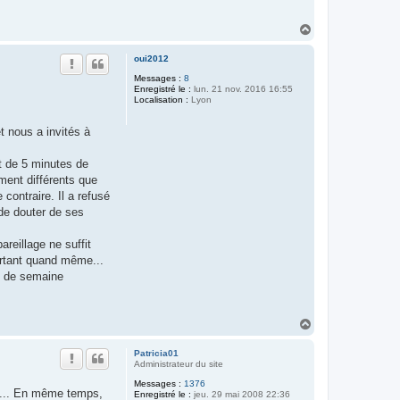
H
a
u
oui2012
t
Messages :
8
Enregistré le :
lun. 21 nov. 2016 16:55
Localisation :
Lyon
t nous a invités à
ut de 5 minutes de
ement différents que
 contraire. Il a refusé
 de douter de ses
areillage ne suffit
portant quand même...
in de semaine
H
a
u
Patricia01
t
Administrateur du site
Messages :
1376
re... En même temps,
Enregistré le :
jeu. 29 mai 2008 22:36