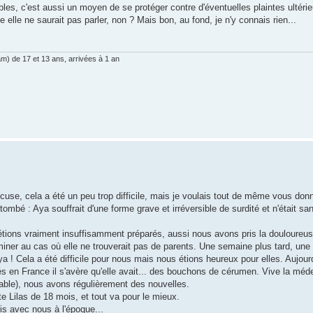
bles, c'est aussi un moyen de se protéger contre d'éventuelles plaintes ultérie
de elle ne saurait pas parler, non ? Mais bon, au fond, je n'y connais rien...
am) de 17 et 13 ans, arrivées à 1 an
cuse, cela a été un peu trop difficile, mais je voulais tout de même vous donn
tombé : Aya souffrait d'une forme grave et irréversible de surdité et n'était 
s étions vraiment insuffisamment préparés, aussi nous avons pris la douloureus
miner au cas où elle ne trouverait pas de parents. Une semaine plus tard, un
 ! Cela a été difficile pour nous mais nous étions heureux pour elles. Aujourd
sés en France il s'avère qu'elle avait... des bouchons de cérumen. Vive la m
able), nous avons régulièrement des nouvelles.
te Lilas de 18 mois, et tout va pour le mieux.
is avec nous à l'époque...