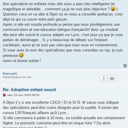
n
être spécialiste en enfants mais elle nous a paru très intelligente (et
l
u
magnifique et adorable... comment ça je ne suis plus objective ?
)
Question coca on va aller à Dijon où on nous a conseillé quelqu'un, c'est
déjà lui qui va suivre notre petit garçon.
Après si elle est sourde profonde je pense que nous privilégierions une
communication et une éducation bilingue français/lsf donc ça voudrait
dire pour elle suivre le cursus adapté sur Lyon, c'est pour ça que je vous
parlais de déménager... IL y a beaucoup de débats sur l'implant
cochléaire, aussi je ne suis pas sûre que nous nous en contenterions.
Si vous avez le nom des spécialistes que vous consultez en mp, je suis
preneuse
merci et bonne soirée !
Patricia01
Administrateur du site
Re: Adoption enfant sourd
M
mer. 23 nov. 2016 00:01
e
s
A Dijon il y a une excellente COCA ! Et le Dr D. M saura vous indiquer
s
des spécialistes peut-être moins éloignés pour la surdité. Il existe des
a
g
cursus LSF/français ailleurs qu'à Lyon...
e
Si elle commence à parler à 16 mois, sa surdité actuelle est certainement
n
o
légère. Le pronostic concerne peut-être un risque futur ? Ou alors
n