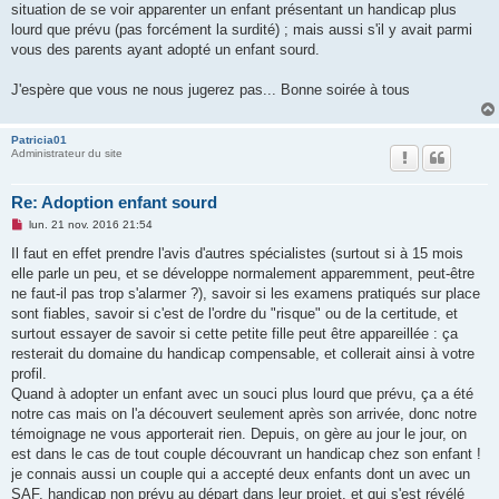
situation de se voir apparenter un enfant présentant un handicap plus
lourd que prévu (pas forcément la surdité) ; mais aussi s'il y avait parmi
vous des parents ayant adopté un enfant sourd.
J'espère que vous ne nous jugerez pas... Bonne soirée à tous
Patricia01
Administrateur du site
Re: Adoption enfant sourd
M
lun. 21 nov. 2016 21:54
e
s
Il faut en effet prendre l'avis d'autres spécialistes (surtout si à 15 mois
s
elle parle un peu, et se développe normalement apparemment, peut-être
a
g
ne faut-il pas trop s'alarmer ?), savoir si les examens pratiqués sur place
e
sont fiables, savoir si c'est de l'ordre du "risque" ou de la certitude, et
n
o
surtout essayer de savoir si cette petite fille peut être appareillée : ça
n
resterait du domaine du handicap compensable, et collerait ainsi à votre
l
u
profil.
Quand à adopter un enfant avec un souci plus lourd que prévu, ça a été
notre cas mais on l'a découvert seulement après son arrivée, donc notre
témoignage ne vous apporterait rien. Depuis, on gère au jour le jour, on
est dans le cas de tout couple découvrant un handicap chez son enfant !
je connais aussi un couple qui a accepté deux enfants dont un avec un
SAF, handicap non prévu au départ dans leur projet, et qui s'est révélé