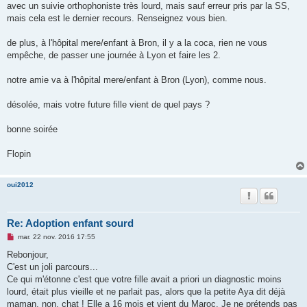
avec un suivie orthophoniste très lourd, mais sauf erreur pris par la SS,
mais cela est le dernier recours. Renseignez vous bien.
de plus, à l'hôpital mere/enfant à Bron, il y a la coca, rien ne vous
empêche, de passer une journée à Lyon et faire les 2.
notre amie va à l'hôpital mere/enfant à Bron (Lyon), comme nous.
désolée, mais votre future fille vient de quel pays ?
bonne soirée
Flopin
oui2012
Re: Adoption enfant sourd
M
mar. 22 nov. 2016 17:55
e
s
Rebonjour,
s
C'est un joli parcours...
a
g
Ce qui m'étonne c'est que votre fille avait a priori un diagnostic moins
e
lourd, était plus vieille et ne parlait pas, alors que la petite Aya dit déjà
n
o
maman, non, chat ! Elle a 16 mois et vient du Maroc. Je ne prétends pas