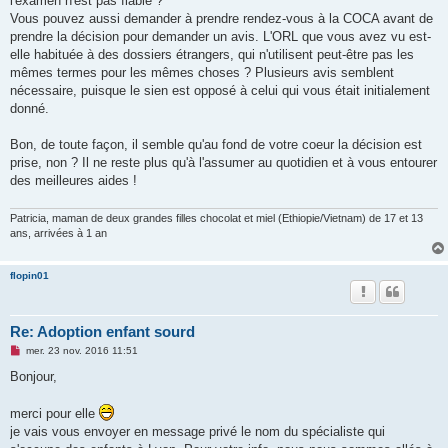
l'examen n'est pas fiable ?
l
u
Vous pouvez aussi demander à prendre rendez-vous à la COCA avant de
prendre la décision pour demander un avis. L'ORL que vous avez vu est-
elle habituée à des dossiers étrangers, qui n'utilisent peut-être pas les
mêmes termes pour les mêmes choses ? Plusieurs avis semblent
nécessaire, puisque le sien est opposé à celui qui vous était initialement
donné.
Bon, de toute façon, il semble qu'au fond de votre coeur la décision est
prise, non ? Il ne reste plus qu'à l'assumer au quotidien et à vous entourer
des meilleures aides !
Patricia, maman de deux grandes filles chocolat et miel (Ethiopie/Vietnam) de 17 et 13
ans, arrivées à 1 an
flopin01
Re: Adoption enfant sourd
M
mer. 23 nov. 2016 11:51
e
s
Bonjour,
s
a
g
merci pour elle
e
je vais vous envoyer en message privé le nom du spécialiste qui
n
o