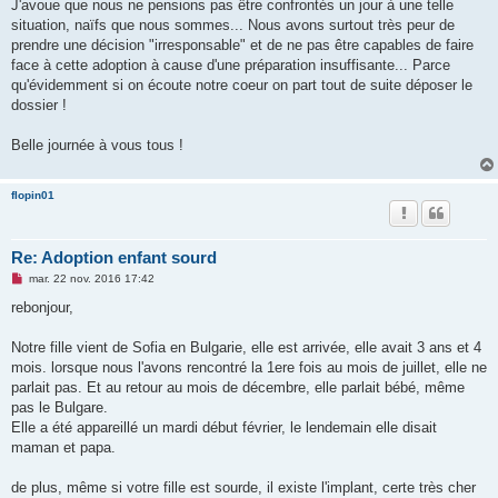
J'avoue que nous ne pensions pas être confrontés un jour à une telle
situation, naïfs que nous sommes... Nous avons surtout très peur de
prendre une décision "irresponsable" et de ne pas être capables de faire
face à cette adoption à cause d'une préparation insuffisante... Parce
qu'évidemment si on écoute notre coeur on part tout de suite déposer le
dossier !
Belle journée à vous tous !
flopin01
Re: Adoption enfant sourd
M
mar. 22 nov. 2016 17:42
e
s
rebonjour,
s
a
g
Notre fille vient de Sofia en Bulgarie, elle est arrivée, elle avait 3 ans et 4
e
mois. lorsque nous l'avons rencontré la 1ere fois au mois de juillet, elle ne
n
o
parlait pas. Et au retour au mois de décembre, elle parlait bébé, même
n
pas le Bulgare.
l
u
Elle a été appareillé un mardi début février, le lendemain elle disait
maman et papa.
de plus, même si votre fille est sourde, il existe l'implant, certe très cher