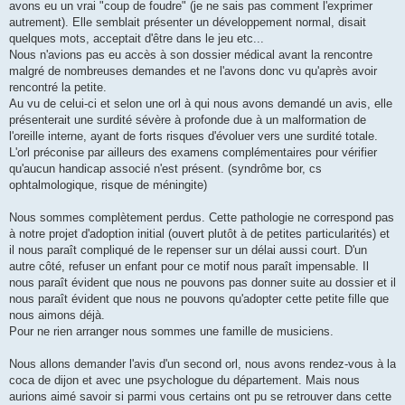
avons eu un vrai "coup de foudre" (je ne sais pas comment l'exprimer
autrement). Elle semblait présenter un développement normal, disait
quelques mots, acceptait d'être dans le jeu etc...
Nous n'avions pas eu accès à son dossier médical avant la rencontre
malgré de nombreuses demandes et ne l'avons donc vu qu'après avoir
rencontré la petite.
Au vu de celui-ci et selon une orl à qui nous avons demandé un avis, elle
présenterait une surdité sévère à profonde due à un malformation de
l'oreille interne, ayant de forts risques d'évoluer vers une surdité totale.
L'orl préconise par ailleurs des examens complémentaires pour vérifier
qu'aucun handicap associé n'est présent. (syndrôme bor, cs
ophtalmologique, risque de méningite)
Nous sommes complètement perdus. Cette pathologie ne correspond pas
à notre projet d'adoption initial (ouvert plutôt à de petites particularités) et
il nous paraît compliqué de le repenser sur un délai aussi court. D'un
autre côté, refuser un enfant pour ce motif nous paraît impensable. Il
nous paraît évident que nous ne pouvons pas donner suite au dossier et il
nous paraît évident que nous ne pouvons qu'adopter cette petite fille que
nous aimons déjà.
Pour ne rien arranger nous sommes une famille de musiciens.
Nous allons demander l'avis d'un second orl, nous avons rendez-vous à la
coca de dijon et avec une psychologue du département. Mais nous
aurions aimé savoir si parmi vous certains ont pu se retrouver dans cette