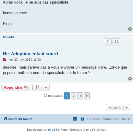
Après voilà, je ne suis pas spécialiste.
bonne journée
Flopin
flopin01
Re: Adoption enfant sourd
M
mer. 23 nov. 2016 11:58
e
s
désolée, mais j'arrive pas à vous envoyer un message privé. Est-ce que
s
je peux mettre le nom du spécialiste sur le forum ?
a
g
e
n
Répondre
o
n
l
1
2
3
Suivante
22 messages
u
Aller à
Index du forum
Heures au format
UTC+02:00
Développé par
phpBB
® Forum Software © phpBB Limited