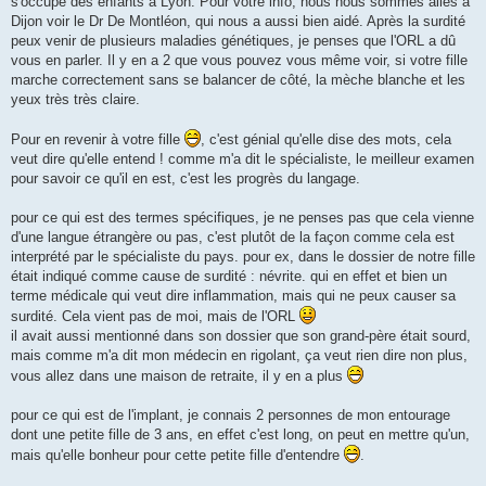
s'occupe des enfants à Lyon. Pour votre info, nous nous sommes allés à
n
Dijon voir le Dr De Montléon, qui nous a aussi bien aidé. Après la surdité
l
u
peux venir de plusieurs maladies génétiques, je penses que l'ORL a dû
vous en parler. Il y en a 2 que vous pouvez vous même voir, si votre fille
marche correctement sans se balancer de côté, la mèche blanche et les
yeux très très claire.
Pour en revenir à votre fille
, c'est génial qu'elle dise des mots, cela
veut dire qu'elle entend ! comme m'a dit le spécialiste, le meilleur examen
pour savoir ce qu'il en est, c'est les progrès du langage.
pour ce qui est des termes spécifiques, je ne penses pas que cela vienne
d'une langue étrangère ou pas, c'est plutôt de la façon comme cela est
interprété par le spécialiste du pays. pour ex, dans le dossier de notre fille
était indiqué comme cause de surdité : névrite. qui en effet et bien un
terme médicale qui veut dire inflammation, mais qui ne peux causer sa
surdité. Cela vient pas de moi, mais de l'ORL
il avait aussi mentionné dans son dossier que son grand-père était sourd,
mais comme m'a dit mon médecin en rigolant, ça veut rien dire non plus,
vous allez dans une maison de retraite, il y en a plus
pour ce qui est de l'implant, je connais 2 personnes de mon entourage
dont une petite fille de 3 ans, en effet c'est long, on peut en mettre qu'un,
mais qu'elle bonheur pour cette petite fille d'entendre
.