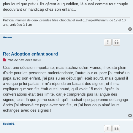
plus lourd que prévu. Ils gèrent au quotidien, là aussi comme tout couple
découvrant un handicap chez son enfant...
Patricia, maman de deux grandes filles chocolat et miel (Ethiopie/Vietnam) de 17 et 13
ans, arrivées à 1 an
Amzer
Re: Adoption enfant sourd
M
mar. 22 nov. 2016 00:28
e
s
C'est une décision importante, mais sachez qu'en France, il existe plein
s
d'aide pour les personnes malentendante, l'autre jour au parc j'ai croisé un
a
g
papa avec son enfant, j'ai pas su au début qu'il était sourd, mais quand il
e
a vu que je lui parlais, il m'a répondu en faisant des signes, et il m'a
n
o
expliquer que son fils était aussi sourd, qu'il avait 18 mois. Après la
n
conversations était très limité, car je comprends pas la langue des
l
u
signes, c'est là que je me suis dit qu'il faudrait que j'apprenne ce langage.
Après j'ai observé ce papa avec son fils, et j'ai beaucoup aimé leurs
échanges avec des signes !
flopin01