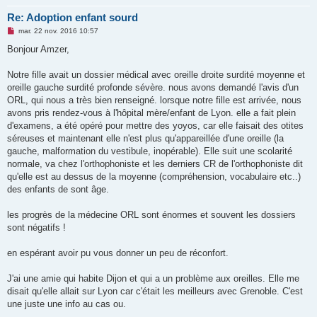
Re: Adoption enfant sourd
M
mar. 22 nov. 2016 10:57
e
s
Bonjour Amzer,
s
a
g
Notre fille avait un dossier médical avec oreille droite surdité moyenne et
e
oreille gauche surdité profonde sévère. nous avons demandé l'avis d'un
n
o
ORL, qui nous a très bien renseigné. lorsque notre fille est arrivée, nous
n
avons pris rendez-vous à l'hôpital mère/enfant de Lyon. elle a fait plein
l
u
d'examens, a été opéré pour mettre des yoyos, car elle faisait des otites
séreuses et maintenant elle n'est plus qu'appareillée d'une oreille (la
gauche, malformation du vestibule, inopérable). Elle suit une scolarité
normale, va chez l'orthophoniste et les derniers CR de l'orthophoniste dit
qu'elle est au dessus de la moyenne (compréhension, vocabulaire etc..)
des enfants de sont âge.
les progrès de la médecine ORL sont énormes et souvent les dossiers
sont négatifs !
en espérant avoir pu vous donner un peu de réconfort.
J'ai une amie qui habite Dijon et qui a un problème aux oreilles. Elle me
disait qu'elle allait sur Lyon car c'était les meilleurs avec Grenoble. C'est
une juste une info au cas ou.