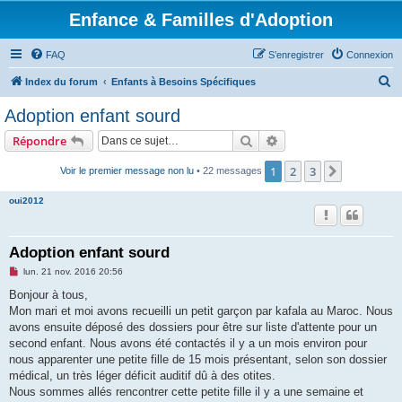
Enfance & Familles d'Adoption
FAQ
S’enregistrer
Connexion
R
Index du forum
Enfants à Besoins Spécifiques
e
Adoption enfant sourd
c
Rechercher
Recherche avancée
Répondre
h
e
1
2
3
Suivante
Voir le premier message non lu
• 22 messages
r
oui2012
c
h
Adoption enfant sourd
e
M
lun. 21 nov. 2016 20:56
r
e
s
Bonjour à tous,
s
Mon mari et moi avons recueilli un petit garçon par kafala au Maroc. Nous
a
g
avons ensuite déposé des dossiers pour être sur liste d'attente pour un
e
second enfant. Nous avons été contactés il y a un mois environ pour
n
o
nous apparenter une petite fille de 15 mois présentant, selon son dossier
n
médical, un très léger déficit auditif dû à des otites.
l
u
Nous sommes allés rencontrer cette petite fille il y a une semaine et