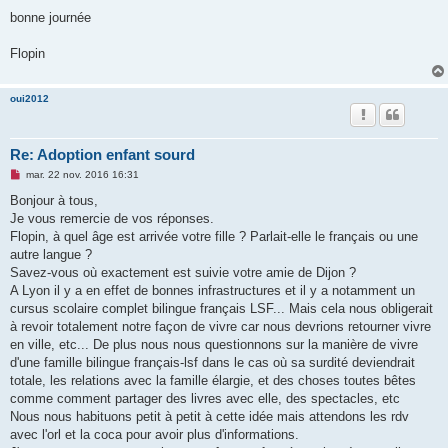
bonne journée
Flopin
oui2012
Re: Adoption enfant sourd
M
mar. 22 nov. 2016 16:31
e
s
Bonjour à tous,
s
Je vous remercie de vos réponses.
a
g
Flopin, à quel âge est arrivée votre fille ? Parlait-elle le français ou une
e
autre langue ?
n
o
Savez-vous où exactement est suivie votre amie de Dijon ?
n
A Lyon il y a en effet de bonnes infrastructures et il y a notamment un
l
u
cursus scolaire complet bilingue français LSF... Mais cela nous obligerait
à revoir totalement notre façon de vivre car nous devrions retourner vivre
en ville, etc... De plus nous nous questionnons sur la manière de vivre
d'une famille bilingue français-lsf dans le cas où sa surdité deviendrait
totale, les relations avec la famille élargie, et des choses toutes bêtes
comme comment partager des livres avec elle, des spectacles, etc
Nous nous habituons petit à petit à cette idée mais attendons les rdv
avec l'orl et la coca pour avoir plus d'informations.