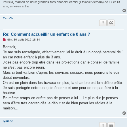
o
Patricia, maman de deux grandes filles chocolat et miel (Ethiopie/Vietnam) de 17 et 13
n
ans, arrivées à 1 an
l
u
CaroCh
Re: Comment accueillir un enfant de 8 ans ?
M
dim. 30 août 2015 18:34
e
s
Bonsoir,
s
Je me suis renseignée, effectivement j'ai le droit à un congé parental de 1
a
g
an car notre enfant à plus de 3 ans.
e
J'ose pas encore trop être dans les projections car le conseil de famille
n
o
ne s'est pas encore réuni.
n
Mais si tout va bien d'après les services sociaux, nous pourrons le voir
l
u
début novembre.
On est en plein dans les travaux en plus, la chambre est loin d'être prête.
Je suis partagée entre une joie énorme et une peur de ne pas être à la
hauteur...
En même temps on arrête pas de penser à lui… Le plus dur je penses
sera d'être très cadran dès le début et de bien poser les règles à la
maison…
lysiane