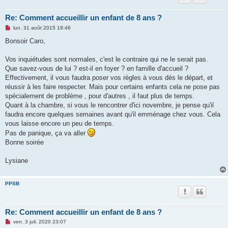
Re: Comment accueillir un enfant de 8 ans ?
M
lun. 31 août 2015 19:46
e
s
Bonsoir Caro,
s
a
g
Vos inquiétudes sont normales, c'est le contraire qui ne le serait pas.
e
Que savez-vous de lui ? est-il en foyer ? en famille d'accueil ?
n
o
Effectivement, il vous faudra poser vos règles à vous dès le départ, et
n
réussir à les faire respecter. Mais pour certains enfants cela ne pose pas
l
u
spécialement de problème , pour d'autres , il faut plus de temps.
Quant à la chambre, si vous le rencontrer d'ici novembre, je pense qu'il
faudra encore quelques semaines avant qu'il emménage chez vous. Cela
vous laisse encore un peu de temps.
Pas de panique, ça va aller
Bonne soirée
Lysiane
PPSB
Re: Comment accueillir un enfant de 8 ans ?
M
ven. 3 juil. 2020 23:07
e