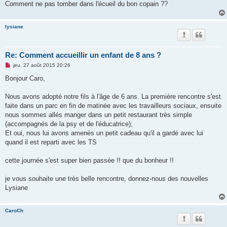
Comment ne pas tomber dans l'écueil du bon copain ??
lysiane
Re: Comment accueillir un enfant de 8 ans ?
M
jeu. 27 août 2015 20:26
e
s
Bonjour Caro,
s
a
g
Nous avons adopté notre fils à l'âge de 6 ans. La première rencontre s'est
e
faite dans un parc en fin de matinée avec les travailleurs sociaux, ensuite
n
o
nous sommes allés manger dans un petit restaurant très simple
n
(accompagnés de la psy et de l'éducatrice);
l
u
Et oui, nous lui avons amenés un petit cadeau qu'il a gardé avec lui
quand il est reparti avec les TS
cette journée s'est super bien passée !! que du bonheur !!
je vous souhaite une très belle rencontre, donnez-nous des nouvelles
Lysiane
CaroCh