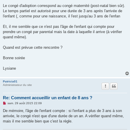
e
Le congé d'adoption correspond au congé maternité (post-natal bien sûr).
n
o
Le temps partiel est autorisé pour une durée de 3 ans après l'arrivée de
n
l'enfant (, comme pour une naissance, il l'est jusqu'au 3 ans de l'enfan
l
u
Et, il me semble que ce n'est pas l'âge de l'enfant qui compte pour
prendre un congé par parental mais la date à laquelle il arrive (à vérifier
quand même).
Quand est prévue cette rencontre ?
Bonne soirée
Lysiane
Patricia01
Administrateur du site
Re: Comment accueillir un enfant de 8 ans ?
M
sam. 29 août 2015 22:09
e
s
De mémoire, l'âge de l'enfant compte : si l'enfant a plus de 3 ans à son
s
arrivée, le congé n'est que d'une durée de un an. A vérifier quand même,
a
g
mais il me semble bien que c'est la règle.
e
n