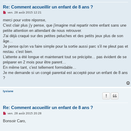
Re: Comment accueillir un enfant de 8 ans ?
M
ven. 28 août 2015 12:21
e
s
merci pour votre réponse,
s
C'est clair plus j'y pense, que j'imagine mal repartir notre enfant sans une
a
g
petite attention en attendant de nous retrouver.
e
J'ai déjà craqué sur des petites peluches et des petits jeux plus de son
n
o
âge…
n
Je pense qu'on va faire simple pour la sortie aussi parc s'il ne pleut pas et
l
u
restau. c'est bien.
L'attente a été longue et maintenant tout se précipite... pas évident de se
préparer en 2 mois pour être parent…
En même tant, c'est tellement formidable…
Je me demande si un congé parental est accepté pour un enfant de 8 ans
?
lysiane
Re: Comment accueillir un enfant de 8 ans ?
M
ven. 28 août 2015 20:28
e
s
Bonsoir Caro,
s
a
g