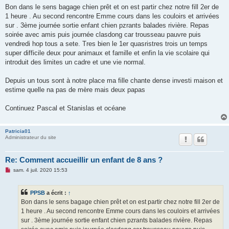
s
Bon dans le sens bagage chien prêt et on est partir chez notre fill 2er de
s
1 heure . Au second rencontre Emme cours dans les couloirs et arrivées
a
g
sur . 3ème journée sortie enfant chien pzrants balades rivière. Repas
e
soirée avec amis puis journée clasdong car trousseau pauvre puis
n
o
vendredi hop tous a sete. Tres bien le 1er quasristres trois un temps
n
super difficile deux pour animaux et famille et enfin la vie scolaire qui
l
u
introduit des limites un cadre et une vie normal.
Depuis un tous sont à notre place ma fille chante dense investi maison et
estime quelle na pas de mère mais deux papas
Continuez Pascal et Stanislas et océane
Patricia01
Administrateur du site
Re: Comment accueillir un enfant de 8 ans ?
M
sam. 4 juil. 2020 15:53
e
s
s
PPSB
a écrit :
↑
a
g
Bon dans le sens bagage chien prêt et on est partir chez notre fill 2er de
e
1 heure . Au second rencontre Emme cours dans les couloirs et arrivées
n
o
sur . 3ème journée sortie enfant chien pzrants balades rivière. Repas
n