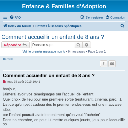
Enfance & Familles d'Adoption
FAQ
S’enregistrer
Connexion
R
Index du forum
Enfants à Besoins Spécifiques
e
Comment accueillir un enfant de 8 ans ?
c
Rechercher
Recherche avancée
Répondre
h
Voir le premier message non lu
• 9 messages • Page
1
sur
1
e
CaroCh
r
c
h
Comment accueillir un enfant de 8 ans ?
e
M
mar. 25 août 2015 10:41
e
r
s
bonjour,
s
j'aimerai avoir vos témoignages sur l'accueil de l'enfant.
a
g
Quel choix de lieu pour une première sortie (restaurant, cinéma, parc...).
e
Est-ce qu'un petit cadeau dès le premier rendez-vous est une mauvaise
n
o
idée,
n
car l'enfant pourrait avoir le sentiment qu'on veut "l'acheter".
l
u
Dans sa chambre, on peut lui mettre quelques jouets, jeux pour l'accueillir
??