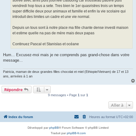
soirée avec amis puis journée clasdong car trousseau pauvre puis
l
u
vendredi hop tous a sete. Tres bien le 1er quasristres trois un temps
super difficile deux pour animaux et famille et enfin la vie scolaire qui
introduit des limites un cadre et une vie normal.
Depuis un tous sont à notre place ma fille chante dense investi maison
et estime quelle na pas de mère mais deux papas
Continuez Pascal et Stanislas et océane
Hum... Excusez-moi mais je ne comprends pas grand-chose dans votre
message...
Patricia, maman de deux grandes filles chocolat et miel (Ethiopie/Vietnam) de 17 et 13
ans, arrivées à 1 an
Répondre
9 messages • Page
1
sur
1
Aller à
Index du forum
Heures au format
UTC+02:00
Développé par
phpBB
® Forum Software © phpBB Limited
Traduit par
phpBB-fr.com