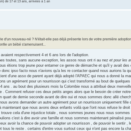
am) de 17 et 13 ans, arrivées à 1 an
envie d'un nouveau-né ? N'était-elle pas déjà présente lors de votre première adoption
confie un bébé s'amenuisent...
vaient respectivement 4 et 6 ans lors de l'adoption.
 toutes, sans aucune exception, les assos nous ont ri au nez
et pour les a
ous étions trop jeune pour entamer ce genre de démarche et qu'il y avait des
 donc ipso facto nous n'avions qu'a les re contacter quand nous aurions la qu
ent d'une asso de parent ayant déjà adopté l'APAEC qui nous a donné la mar
ions un agrément pour un nourrisson qui c'est transformé au bout de quelque
 ans . au bout des plusieurs mois la Colombie nous a attribué deux merveil
ie . Comment refuser ces deux petits anges alors que le besoin de créer notre
un quart de demie seconde avant de dire oui et nous sommes donc allé cherc
nous avons demander un autre agrément pour un nourrisson uniquement fille 
maintenant que nous avons deux enfants voilà que l'ont nous refuse le droit 
e trouve cela d'une injustice totale , nous sommes jeunes nous nous sommes d
ions c'est à dire avoir une famille et nous sommes maintenant pénalisé pour 
eux avoir la chance de pouvoir adopter un nourrisson , de pouvoir le sentir ,
 tous le reste . certains d'entre vous surtout ceux qui n'ont pas encore la ch