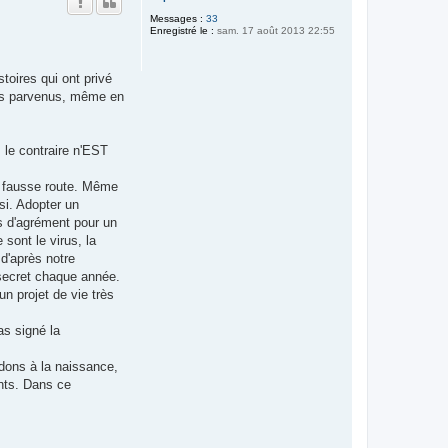
t
Messages :
33
Enregistré le :
sam. 17 août 2013 22:55
toires qui ont privé
 pas parvenus, même en
s le contraire n'EST
re fausse route. Même
si. Adopter un
s d'agrément pour un
 sont le virus, la
,d'après notre
 secret chaque année.
 un projet de vie très
as signé la
ndons à la naissance,
nts. Dans ce