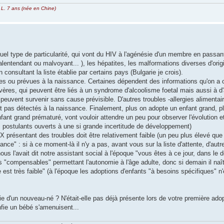
t
L. 7 ans (née en Chine)
el type de particularité, qui vont du HIV à l'agénésie d'un membre en passant 
malentendant ou malvoyant... ), les hépatites, les malformations diverses d'ori
onsultant la liste établie par certains pays (Bulgarie je crois).
es ou prévues à la naissance. Certaines dépendent des informations qu'on a o
ères, qui peuvent être liés à un syndrome d'alcoolisme foetal mais aussi à d'
euvent survenir sans cause prévisible. D'autres troubles -allergies alimentai
t pas détectés à la naissance. Finalement, plus on adopte un enfant grand, p
fant grand prématuré, vont vouloir attendre un peu pour observer l'évolution e
es postulants ouverts à une si grande incertitude de développement)
 X présentant des troubles doit être relativement faible (un peu plus élevé que
nce" : si à ce moment-là il n'y a pas, avant vous sur la liste d'attente, d'aut
s l'avait dit notre assistant social à l'époque "vous êtes à ce jour, dans le 
ités "compensables" permettant l'autonomie à l'âge adulte, donc si demain il na
e est très faible" (à l'époque les adoptions d'enfants "à besoins spécifiques" n
vie d'un nouveau-né ? N'était-elle pas déjà présente lors de votre première adop
nfie un bébé s'amenuisent...