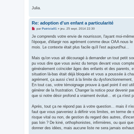
Julia.
Re: adoption d'un enfant a particularité
M
par
Patricia01
»
jeu. 25 sept. 2014 22:30
e
s
Je comprends votre envie de nourrisson, l'ayant moi-même r
s
l'époque, d'élargir nos agrément comme deux OAA nous le su
a
g
mois. Le contexte était plus facile qu'il l'est aujourd'hui...
e
n
o
Mais qu'on vous ait découragé à demander un tout petit sou
n
pu vous dire que vous aviez du temps devant vous compte t
l
u
généralement coïncider âges des enfants et des parents, et 
situation là-bas était déjà bloquée et vous a poussée à cha
agrément, ça aussi c'est à la limite du dysfonctionnement, 
En tout cas, votre témoignage prouve à quel point il est uti
générer de la frustration. Changer la notice pour devenir par
que si notre désir profond a vraiment évolué... et ça n'est p
Après, tout ça ne répond pas à votre question... mais il n'e
faut que vous parveniez à définir vos limites, en terme de 
risque vital ou non, de gestion du regard des autres, d'ince
pas loin ? De kiné, orthophonistes, infirmières, ou quoi que
donner des idées, mais aucune liste ne sera jamais exhausti