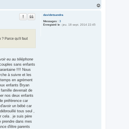
H
a
u
davidetsandra
t
Messages :
3
Enregistré le :
jeu. 18 sept. 2014 22:45
 ? Parce qu'il faut
voir eu au téléphone
 couples sans enfants
arantaine !!!! Nous
che à suivre et les
s temps en agrément
leux enfants Bryan
 famille devenait de
her nos deux enfants
de préférence car
d'avoir un bébé car
ébrouillé tous seul ,
cela . je suis père
 le prendre dans mes
ance d'être parents