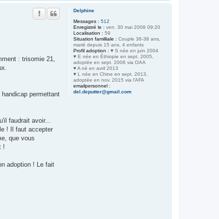
a
u
Delphine
t
Messages :
512
Enregistré le :
ven. 30 mai 2008 09:20
Localisation :
59
Situation familliale :
Couple 36-38 ans,
marié depuis 15 ans, 4 enfants
Profil adoption :
♥ S née en juin 2004
♥ E née en Éthiopie en sept. 2005,
mment : trisomie 21,
adoptée en sept. 2006 via OAA
ux.
♥ A né en avril 2013
♥ L née en Chine en sept. 2013,
adoptée en nov. 2015 via l'AFA
emailpersonnel :
del.deputter@gmail.com
n handicap permettant
l faudrait avoir...
e ! Il faut accepter
me, que vous
 !
n adoption ! Le fait