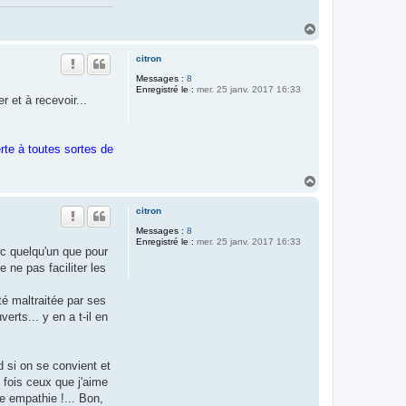
H
a
u
citron
t
Messages :
8
Enregistré le :
mer. 25 janv. 2017 16:33
 et à recevoir...
rte à toutes sortes de
H
a
u
citron
t
Messages :
8
Enregistré le :
mer. 25 janv. 2017 16:33
ec quelqu'un que pour
 ne pas faciliter les
é maltraitée par ses
erts... y en a t-il en
d si on se convient et
 fois ceux que j'aime
e empathie !... Bon,