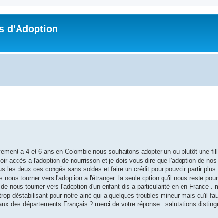
s d'Adoption
che avancée
ivement a 4 et 6 ans en Colombie nous souhaitons adopter un ou plutôt une fill
ir accès a l'adoption de nourrisson et je dois vous dire que l'adoption de no
ous les deux des congés sans soldes et faire un crédit pour pouvoir partir plu
ous tourner vers l'adoption a l'étranger. la seule option qu'il nous reste pour
de nous tourner vers l'adoption d'un enfant dis a particularité en en France . 
op déstabilisant pour notre ainé qui a quelques troubles mineur mais qu'il fa
ux des départements Français ? merci de votre réponse . salutations distin