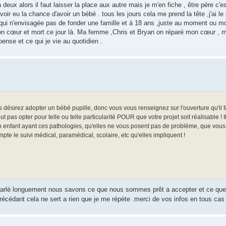
 deux alors il faut laisser la place aux autre mais je m'en fiche , être père c'es
ir eu la chance d'avoir un bébé . tous les jours cela me prend la tête ,j'ai le 
e qui n'envisagée pas de fonder une famille et à 18 ans ,juste au moment ou mo
 mon cœur et mort ce jour là. Ma femme ,Chris et Bryan on réparé mon cœur , m
ense et ce qui je vie au quotidien .
us désirez adopter un bébé pupille, donc vous vous renseignez sur l'ouverture qu'il fa
ut pas opter pour telle ou telle particularité POUR que votre projet soit réalisable ! I
n enfant ayant ces pathologies, qu'elles ne vous posent pas de problème, que vou
pte le suivi médical, paramédical, scolaire, etc qu'elles impliquent !
 parlé longuement nous savons ce que nous sommes prêt a accepter et ce q
 précédant cela ne sert a rien que je me répète .merci de vos infos en tous ca