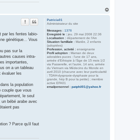
H
a
u
Patricia01
t
Administrateur du site
Messages :
1376
par les fentes labio-
Enregistré le :
jeu. 29 mai 2008 22:36
Localisation :
département de l'Ain
gine génétique... Vous
Situation familliale :
Mariée, 2 enfants
(adoptées)
Profession, activité :
enseignante
u pas sur la
Profil adoption :
Maman de deux
autres causes intra-
adorables puces : l'une de 17 ans,
arrivée d'Ethiopie à l'âge de 15 mois 1/2
res importantes,
via Passerelle, et l'autre, 14 ans, arrivée
lus on a un tableau
du Vietnam via Médecins du Monde en
avril 2010 (chacune avec leur particularité
t évaluer les
: TDAH-dyspraxie-dysphasie pour la
grande, hép B pour la petite) ; membre
active EFA01
 dans la population
emailpersonnel :
patphil01@yahoo.fr
re couple que vous
département, le seul
ît un bébé arabe avec
'étaient pas
tion ? Parce qu'il faut