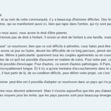
t.
 au sein de cette communauté, il y a beaucoup d'histoires difficiles. Des his
tres, qui se manifestent aussi ici, bien que tapis dans l'ombre, qui n'y sont
e nous aussi, nous avons le droit d'être parents.
existe pas de droit à l'enfant. Il existe un droit de l'enfant à une famille, mai
user" un nourrisson, bien que ce soit difficile à admettre, vous faites peut-êt
ons un jour ou l'autre, devant les difficultés de ce long parcours, pensé ain
rare. Même à particularité: quasiment tous les couples agrémentés ou en cour
tes de ce qu'il est possible d'assumer en matière de soins. Pour notre part, ce
té possible d'envisager. Pour d'autres, ce seront d'autres pathologies. A Paris
est incroyablement longue. Et il n'y a qu'une trentaine d'accouchements dans le
faut partir de là, de sa condition difficile, pour définir votre projet, car c'est
onne: peut-être est il possible d'adopter un nourrisson dans un pays qui n'a p
tre nous désirent ardemment. Mais il n'existe aujourd'hui que très peu d'aba
 des moyens pour les éviter, que les pays pauvres sont pour beaucoup émerge