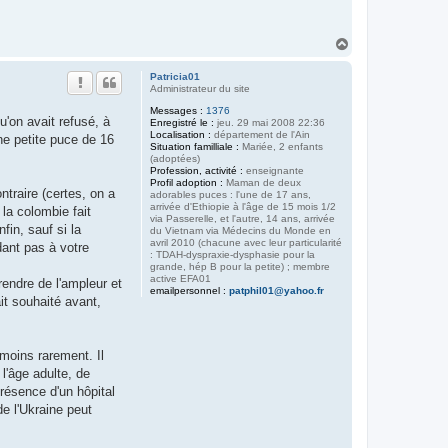
H
a
u
Patricia01
t
Administrateur du site
Messages :
1376
'on avait refusé, à
Enregistré le :
jeu. 29 mai 2008 22:36
Localisation :
département de l'Ain
ne petite puce de 16
Situation familliale :
Mariée, 2 enfants
(adoptées)
Profession, activité :
enseignante
Profil adoption :
Maman de deux
traire (certes, on a
adorables puces : l'une de 17 ans,
arrivée d'Ethiopie à l'âge de 15 mois 1/2
la colombie fait
via Passerelle, et l'autre, 14 ans, arrivée
fin, sauf si la
du Vietnam via Médecins du Monde en
avril 2010 (chacune avec leur particularité
dant pas à votre
: TDAH-dyspraxie-dysphasie pour la
grande, hép B pour la petite) ; membre
active EFA01
rendre de l'ampleur et
emailpersonnel :
patphil01@yahoo.fr
ait souhaité avant,
 moins rarement. Il
l'âge adulte, de
présence d'un hôpital
de l'Ukraine peut