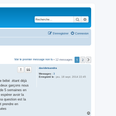
Rechercher
Recherche avancé
S’enregistrer
Connexion
1
2
Suivante
Voir le premier message non lu
• 12 messages
davidetsandra
Messages :
3
Enregistré le :
jeu. 18 sept. 2014 22:45
e bébé .étant déjà
s deux garçons nous
s de 5 semaines en
 espérer avoir la
ma question est la
ut prendre en
guées
H