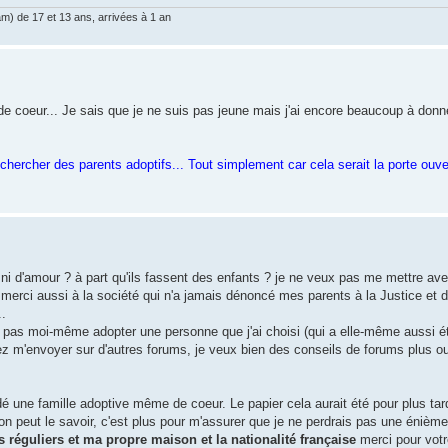
am) de 17 et 13 ans, arrivées à 1 an
e coeur... Je sais que je ne suis pas jeune mais j'ai encore beaucoup à donner
echercher des parents adoptifs... Tout simplement car cela serait la porte ouve
ni d'amour ? à part qu'ils fassent des enfants ? je ne veux pas me mettre av
 merci aussi à la société qui n'a jamais dénoncé mes parents à la Justice et de
..
pas moi-même adopter une personne que j'ai choisi (qui a elle-même aussi ét
ulez m'envoyer sur d'autres forums, je veux bien des conseils de forums plus ouv
dé une famille adoptive même de coeur. Le papier cela aurait été pour plus tar
on peut le savoir, c'est plus pour m'assurer que je ne perdrais pas une énième
s réguliers et ma propre maison et la nationalité française
merci pour votr