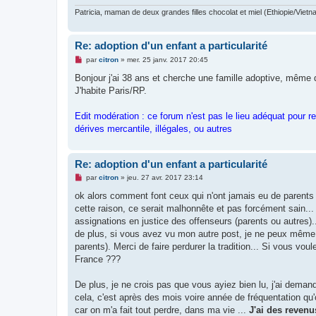
Patricia, maman de deux grandes filles chocolat et miel (Ethiopie/Vietn
Re: adoption d'un enfant a particularité
M
par
citron
»
mer. 25 janv. 2017 20:45
e
s
Bonjour j'ai 38 ans et cherche une famille adoptive, même d
s
J'habite Paris/RP.
a
g
e
Edit modération : ce forum n'est pas le lieu adéquat pour r
n
o
dérives mercantile, illégales, ou autres
n
l
u
Re: adoption d'un enfant a particularité
M
par
citron
»
jeu. 27 avr. 2017 23:14
e
s
ok alors comment font ceux qui n'ont jamais eu de parents 
s
cette raison, ce serait malhonnête et pas forcément sain...
a
g
assignations en justice des offenseurs (parents ou autres).
e
de plus, si vous avez vu mon autre post, je ne peux même 
n
o
parents). Merci de faire perdurer la tradition... Si vous vo
n
France ???
l
u
De plus, je ne crois pas que vous ayiez bien lu, j'ai deman
cela, c'est après des mois voire année de fréquentation qu'
car on m'a fait tout perdre, dans ma vie ...
J'ai des revenu