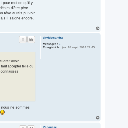
t pour moi ce qu'il y
désirs d'être père
n rêve aurais pu voir
ais il saigne encore,
H
a
u
davidetsandra
t
Messages :
3
Enregistré le :
jeu. 18 sept. 2014 22:45
udrait avoir...
l faut accepter telle ou
s connaissez
ue nous ne sommes
s
H
a
u
Papouase