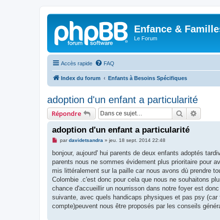
Enfance & Famille
Le Forum
Accès rapide
FAQ
Index du forum
Enfants à Besoins Spécifiques
adoption d'un enfant a particularité
Rechercher
Recher
Répondre
adoption d'un enfant a particularité
M
par
davidetsandra
»
jeu. 18 sept. 2014 22:48
e
s
bonjour, aujourd' hui parents de deux enfants adoptés tard
s
parents nous ne sommes évidement plus prioritaire pour avo
a
g
mis littéralement sur la paille car nous avons dù prendre t
e
Colombie .c'est donc pour cela que nous ne souhaitons plus n
n
o
chance d'accueillir un nourrisson dans notre foyer est donc 
n
suivante, avec quels handicaps physiques et pas psy (car tr
l
u
compte)peuvent nous être proposés par les conseils généra