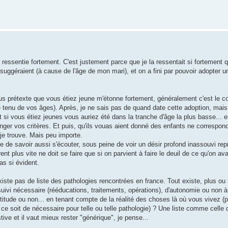
essentie fortement. C'est justement parce que je la ressentait si fortement qu
ggéraient (à cause de l'âge de mon mari), et on a fini par pouvoir adopter u
s prétexte que vous étiez jeune m'étonne fortement, généralement c'est le con
enu de vos âges). Après, je ne sais pas de quand date cette adoption, mais 
si vous étiez jeunes vous auriez été dans la tranche d'âge la plus basse... en
nger vos critères. Et puis, qu'ils vouas aient donné des enfants ne correspon
je trouve. Mais peu importe.
le de savoir aussi s'écouter, sous peine de voir un désir profond inassouvi rep
ent plus vite ne doit se faire que si on parvient à faire le deuil de ce qu'on av
as si évident.
xiste pas de liste des pathologies rencontrées en france. Tout existe, plus ou
suivi nécessaire (rééducations, traitements, opérations), d'autonomie ou non à 
rtitude ou non... en tenant compte de la réalité des choses là où vous vivez (
 ce soit de nécessaire pour telle ou telle pathologie) ? Une liste comme celle 
ve et il vaut mieux rester "générique", je pense...