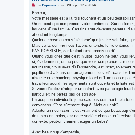
M
par
Papouase
»
mar. 23 sept. 2014 23:56
e
s
Bonjour,
s
Votre message est à la fois touchant et un peu déstabilisan
a
g
On ne peut que comprendre votre sentiment. Sur ce forum, et
e
les gens d'une famille. Certains sont devenus parents, d'au
n
o
attendant longtemps.
n
Quelque chose en nous ' réclame' que justice soit faite, qu
l
u
Mais voilà: comme nous l'avons entendu, lu, ré-entendu: il n'
PAS POSSIBLE, car l'enfant n'est jamais un dû.
Quand vous dites que c'est injuste, qu'on 'ne peut vous ref
si, évidemment, on ne peut que vous comprendre car nous av
nourrisson, vous avez dû l'apprendre, est incroyablement 
pupille de 0 à 2 ans ont un agrément "ouvert", dans les limi
trisomie et le handicap physique lourd qu'il ne nous a pas é
travailleur social, les agréments sont ouverts et la liste 
Si vous décidez d'adopter un enfant avec pathologie lourde, il 
particulier; ne partez pas de son âge.
En adoption individuelle,je ne sais pas comment cela foncti
convention. C'est sûrement risqué. Mais qui sait?
Adopter un nourrisson, c'est vraiment ce que beaucoup d'en
de moins en moins, car notre société change, qu'il existe
contexte, peut-on vraiment exiger un bébé?
Avec beaucoup d'empathie,