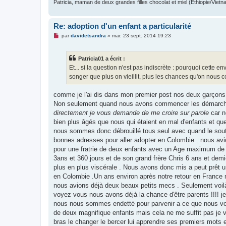
Patricia, maman de deux grandes filles chocolat et miel (Ethiopie/Vietn
Re: adoption d'un enfant a particularité
M
par
davidetsandra
»
mar. 23 sept. 2014 19:23
e
s
s
Patricia01 a écrit :
a
g
Et... si la question n'est pas indiscrète : pourquoi cette 
e
songer que plus on vieillit, plus les chances qu'on nous 
n
o
n
comme je l'ai dis dans mon premier post nos deux garçons a
l
u
Non seulement quand nous avons commencer les démarches
directement je vous demande de me croire sur parole
car n
bien plus âgés que nous qui étaient en mal d'enfants et que
nous sommes donc débrouillé tous seul avec quand le souti
bonnes adresses pour aller adopter en Colombie . nous av
pour une fratrie de deux enfants avec un Age maximum de 4
3ans et 360 jours et de son grand frère Chris 6 ans et dem
plus en plus viscérale . Nous avons donc mis a peut prêt 
en Colombie .Un ans environ après notre retour en France 
nous avions déjà deux beaux petits mecs . Seulement voilà 
voyez vous nous avons déjà la chance d'être parents !!!! j
nous nous sommes endetté pour parvenir a ce que nous voul
de deux magnifique enfants mais cela ne me suffit pas je v
bras le changer le bercer lui apprendre ses premiers mots et