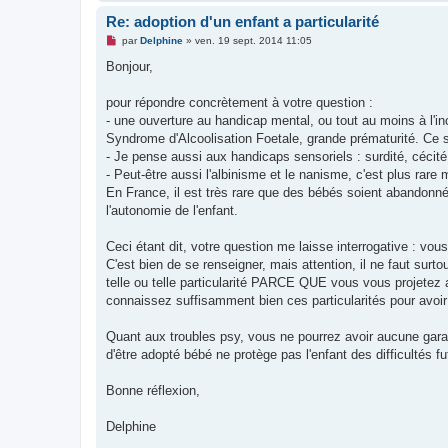
Re: adoption d'un enfant a particularité
M
par
Delphine
»
ven. 19 sept. 2014 11:05
e
s
Bonjour,
s
a
g
pour répondre concrètement à votre question :
e
- une ouverture au handicap mental, ou tout au moins à l'i
n
o
Syndrome d'Alcoolisation Foetale, grande prématurité. Ce s
n
- Je pense aussi aux handicaps sensoriels : surdité, cécité
l
u
- Peut-être aussi l'albinisme et le nanisme, c'est plus rare
En France, il est très rare que des bébés soient abandonné
l'autonomie de l'enfant.
Ceci étant dit, votre question me laisse interrogative : vous
C'est bien de se renseigner, mais attention, il ne faut surtou
telle ou telle particularité PARCE QUE vous vous projetez
connaissez suffisamment bien ces particularités pour avoir 
Quant aux troubles psy, vous ne pourrez avoir aucune garan
d'être adopté bébé ne protège pas l'enfant des difficultés fu
Bonne réflexion,
Delphine