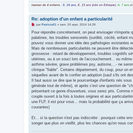
maman de 4 enfants
:
S. 16 ans
,
E. 15 ans (née en Ethiopie)
,
A. 7 ans
e
Re: adoption d'un enfant a particularité
M
par
Patricia01
»
sam. 20 sept. 2014 14:28
e
s
Pour répondre concrètement, on peut envisager n'importe qu
s
palatines, les troubles sensoriels (surdité, cécité, enfant 
a
g
pouvez vous donner une idée des pathologies existantes en c
e
Mais de nombreuses particularités ne peuvent être détecté
n
o
grossesse : retard de développement, troubles cognitifs sév
n
utérines, ou à un souci lors de l'accouchement... ou même p
l
u
asthme sévère, grave problèmes psy, autisme,...- ne seron
clinique "fiable". Certains département, du coup, pour un en
séquelles avant de le confier en adoption (sauf s'ils ont d
Il faut aussi se dire que le pourcentage d'enfants nés sous
générale tout de même), et après c'est une question de "cha
présentant ce genre d'ouverture, vous serez pris. Comme nou
couple ouvert à la fois à toutes origines et aux particular
une FLP, il est pour vous... mais la probabilité que ça arriv
courantes)
Et... si la question n'est pas indiscrète : pourquoi cette en
songer que plus on vieillit, plus les chances qu'on nous co