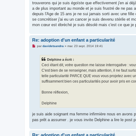
trouverons qui je suis égoïste que effectivement j'en ai déjà
a de plus important au monde et je suis frustré de ne pas avo
depuis l'Age de 15 ans je ne sui jamais sorti avec une fill
se concrétiser j'ai eu un cancer je suis devenu stérile et
mon cœur est ébréché je suis désolé mais c'est ce que je p
Re: adoption d'un enfant a particularité
M
par
davidetsandra
»
mar. 23 sept. 2014 19:41
e
s
s
Delphine a écrit :
a
g
Ceci étant dit, votre question me laisse interrogative : vo
e
C'est bien de se renseigner, mais attention, il ne faut surto
n
o
telle particularité PARCE QUE vous vous projetez avec u
n
suffisamment bien ces particularités pour avoir pris en com
l
u
Bonne réflexion,
Delphine
je suis aide soignant ma femme infirmière nous en avons
pas prêt a assumer . je vous invite Delphine a lire le post
Re: adoption d'un enfant a particularité