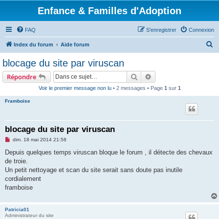
Enfance & Familles d'Adoption
FAQ
S’enregistrer
Connexion
R
Index du forum
Aide forum
e
blocage du site par viruscan
c
Rechercher
Recherche avancée
Répondre
h
Voir le premier message non lu
• 2 messages • Page
1
sur
1
e
Framboise
r
c
h
blocage du site par viruscan
e
M
dim. 18 mai 2014 21:58
e
r
s
Depuis quelques temps viruscan bloque le forum , il détecte des chevaux
s
de troie.
a
g
Un petit nettoyage et scan du site serait sans doute pas inutile
e
cordialement
n
o
framboise
n
l
u
Patricia01
Administrateur du site