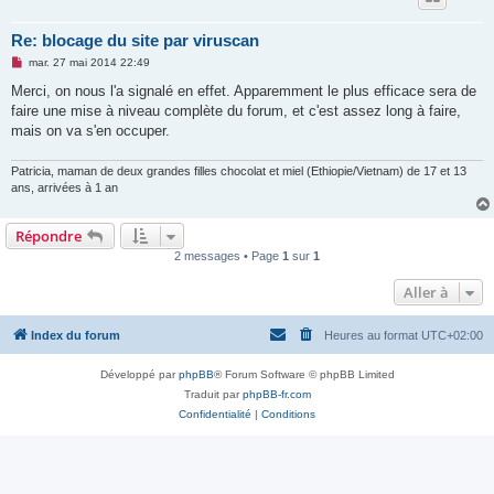
Re: blocage du site par viruscan
M
mar. 27 mai 2014 22:49
e
s
Merci, on nous l'a signalé en effet. Apparemment le plus efficace sera de
s
faire une mise à niveau complète du forum, et c'est assez long à faire,
a
g
mais on va s'en occuper.
e
n
o
Patricia, maman de deux grandes filles chocolat et miel (Ethiopie/Vietnam) de 17 et 13
n
ans, arrivées à 1 an
l
u
Répondre
2 messages • Page
1
sur
1
Aller à
Index du forum
Heures au format
UTC+02:00
Développé par
phpBB
® Forum Software © phpBB Limited
Traduit par
phpBB-fr.com
Confidentialité
|
Conditions