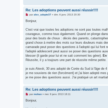
Re: Les adoptions peuvent aussi réussir!!!!
M
par
alex_adopte37
»
dim. 6 janv. 2013 20:30
e
s
Bonjour,
s
a
g
C'est vrai que toutes les adoptions ne sont pas toutes mal
e
courageux, comme tous également. Quand on plonge dans leur
n
o
pour des bouts de choux : décés des parents, catastrophes n
n
grand chose à mettre des mots sur leurs douleurs mais des 
l
u
camarade peut poser des questions à l'adopté qui lui font re
l'adopté adolescent peut aussi se poser des questions auxq
blesser (il garde pour lui et ne sait comment les gérer).
En f
Réussite, il y a toujours une part de réussite même petite.
je suis Alexéi, 30 ans adopté de Corée du Sud à l'âge de 4
je me souviens de rien (forcément) et j'ai bien adopté mes p
je me pose des questions aussi. J'ai pratiqué un art marti
Re: Les adoptions peuvent aussi réussir!!!!
M
par
mohan
»
mer. 9 janv. 2013 18:11
e
s
Bonjour,
s
a