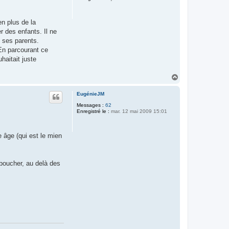
en plus de la
r des enfants. Il ne
e ses parents.
En parcourant ce
haitait juste
H
a
u
EugénieJM
t
Messages :
62
Enregistré le :
mar. 12 mai 2009 15:01
 âge (qui est le mien
éboucher, au delà des