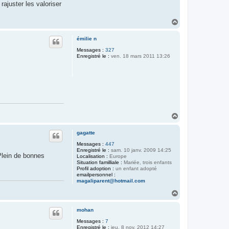
rajuster les valoriser
H
a
u
émilie n
t
Messages :
327
Enregistré le :
ven. 18 mars 2011 13:26
H
a
u
gagatte
t
Messages :
447
Enregistré le :
sam. 10 janv. 2009 14:25
Plein de bonnes
Localisation :
Europe
Situation familliale :
Mariée, trois enfants
Profil adoption :
un enfant adopté
emailpersonnel :
magaliparent@hotmail.com
H
a
u
mohan
t
Messages :
7
Enregistré le :
jeu. 8 nov. 2012 14:27