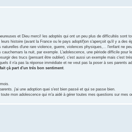
heureuses et Dieu merci! les adoptés qui ont un peu plus de difficultés sont 
s histoire (avant la France ou le pays adoptif)on s'aperçoit qu'il y a des é
aturelles d'une rare violence, guerre, violences physiques,... l'enfant ne pe
cauchemars la nuit, par exemple. L'adolescence, une période difficile pour l
surgir des trucs (pensant être oublier). c'est aussi un exemple mais c'est trés
uels il n'a pas la réponse immédiate et ne veut pas la poser à ses parents ad
ait çà part d'un trés bon sentiment
.
 mois.
arents. j'ai une adoption quei s'est bien passé et qui se passe bien.
al toute mon adolescence qui m'a aidé à gérer toutes mes questions sur mes or