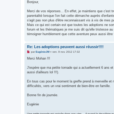
s
Bonjour,
s
a
g
Merci de vos réponses... En effet, je maintiens que c'est t
e
parentalité lorsque l'on fait cette démarche auprès d'enfant
n
o
s'agit pas non plus d'être reconnaissant vis à vis de mes pa
n
Mais ce qui est certain est que toutes les adoptions ne so
l
u
forum et les thématiques je me suis dit qu'elle tristesse au 
témoigner humblement que cette aventure peux aussi être t
Re: Les adoptions peuvent aussi réussir!!!!
M
par
EugénieJM
»
ven. 9 nov. 2012 17:32
e
s
Merci Mohan !!!
s
a
g
J'espère que ma petite tornade qui a actuellement 6 ans e
e
aussi d'ailleurs lol !!!).
n
o
n
En tous cas pour le moment la greffe prend à merveille et n
l
u
difficultés, vers un vrai sentiment de bien-être en famille.
Bonne fin de journée.
Eugénie
Une petite tornade est arrivée dans nos vies ... A quand la deuxième m