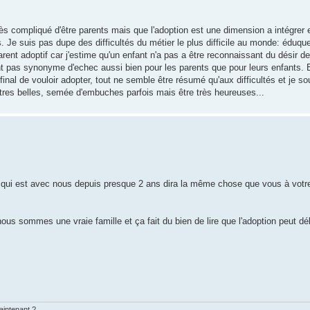
rès compliqué d'être parents mais que l'adoption est une dimension a intégrer 
s. Je suis pas dupe des difficultés du métier le plus difficile au monde: éduque
rent adoptif car j'estime qu'un enfant n'a pas a être reconnaissant du désir d
nt pas synonyme d'echec aussi bien pour les parents que pour leurs enfants. 
final de vouloir adopter, tout ne semble être résumé qu'aux difficultés et je sou
res belles, semée d'embuches parfois mais être très heureuses...
t qui est avec nous depuis presque 2 ans dira la même chose que vous à votre
ous sommes une vraie famille et ça fait du bien de lire que l'adoption peut d
aintenant ?