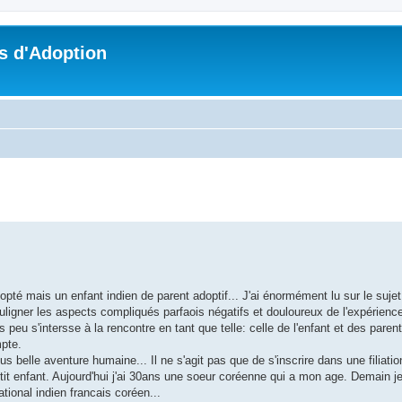
s d'Adoption
che avancée
pté mais un enfant indien de parent adoptif... J'ai énormément lu sur le sujet 
ouligner les aspects compliqués parfaois négatifs et douloureux de l'expérience
 peu s'intersse à la rencontre en tant que telle: celle de l'enfant et des paren
mpte.
us belle aventure humaine... Il ne s'agit pas que de s'inscrire dans une filiat
t enfant. Aujourd'hui j'ai 30ans une soeur coréenne qui a mon age. Demain je 
tional indien francais coréen...