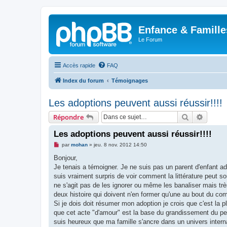
Enfance & Famille
Le Forum
Accès rapide
FAQ
Index du forum
Témoignages
Les adoptions peuvent aussi réussir!!!!
Rechercher
Recher
Répondre
Les adoptions peuvent aussi réussir!!!!
M
par
mohan
»
jeu. 8 nov. 2012 14:50
e
s
Bonjour,
s
Je tenais a témoigner. Je ne suis pas un parent d'enfant ado
a
g
suis vraiment surpris de voir comment la littérature peut s
e
ne s'agit pas de les ignorer ou même les banaliser mais très
n
o
deux histoire qui doivent n'en former qu'une au bout du co
n
Si je dois doit résumer mon adoption je crois que c'est la pl
l
u
que cet acte "d'amour" est la base du grandissement du peti
suis heureux que ma famille s'ancre dans un univers interna