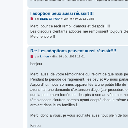
l'adoption peux aussi réussir!!!!
M
par
DEDE ET FAFA
»
ven. 9 nov. 2012 22:56
e
s
Merci pour ce recit rempli d'amour et d'espoir !!!!
s
Les discours d'enfants adoptés me remplissent toujours d'
a
g
Merci encore !!
e
n
o
n
Re: Les adoptions peuvent aussi réussir!!!!
l
M
u
par
kirilou
»
dim. 16 déc. 2012 13:01
e
s
bonjour
s
a
g
Merci aussi de votre témoignage qui rejoint ce que nous pe
e
Pendant la période de l'agrément, les psy et AS nous parla
n
o
Aujourd'hui, nous sommes apparentés à une petite fille de 
n
avons fait une demande d'extension d'age (car procédure con
l
u
que la petite aura forcément des pbs à son arrivée chez nous
témoignages d'autres parents ayant adopté dans le même or
arrivant dans leurs familles !...
Merci donc à vous, je vous souhaite aussi tout plein de bo
Kirilou