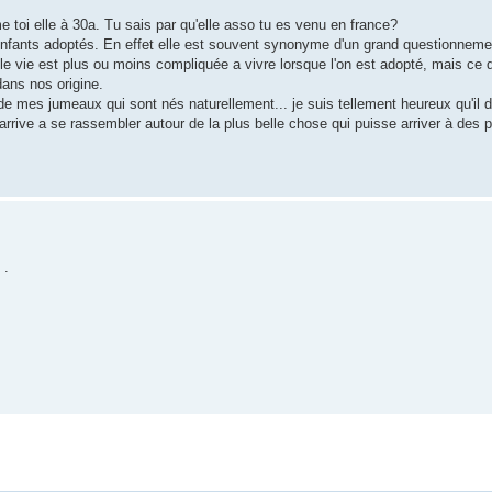
 toi elle à 30a. Tu sais par qu'elle asso tu es venu en france?
enfants adoptés. En effet elle est souvent synonyme d'un grand questionnemen
 le vie est plus ou moins compliquée a vivre lorsque l'on est adopté, mais ce q
dans nos origine.
 de mes jumeaux qui sont nés naturellement... je suis tellement heureux qu'il 
arrive a se rassembler autour de la plus belle chose qui puisse arriver à des p
 .