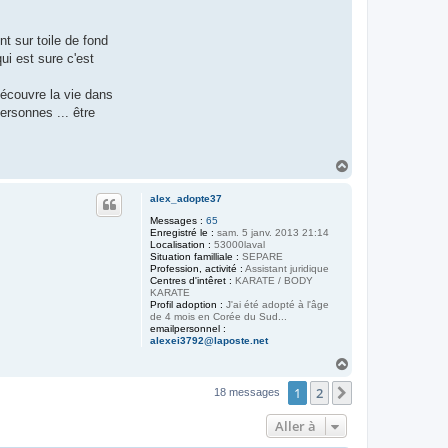
t sur toile de fond
ui est sure c'est
découvre la vie dans
ersonnes ... être
H
a
u
alex_adopte37
t
Messages :
65
Enregistré le :
sam. 5 janv. 2013 21:14
Localisation :
53000laval
Situation familliale :
SEPARE
Profession, activité :
Assistant juridique
Centres d'intêret :
KARATE / BODY
KARATE
Profil adoption :
J'ai été adopté à l'âge
de 4 mois en Corée du Sud...
emailpersonnel :
alexei3792@laposte.net
H
a
1
2
u
Suivante
18 messages
t
Aller à