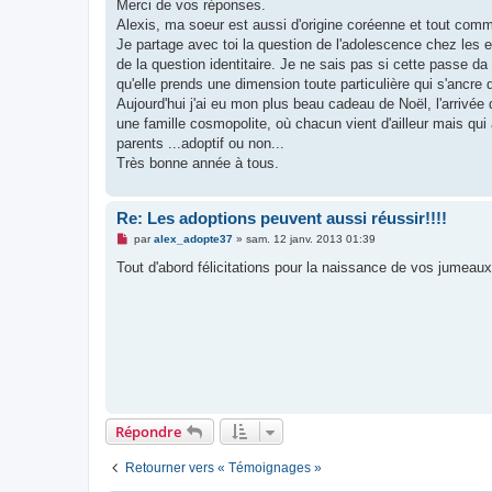
g
Merci de vos réponses.
e
Alexis, ma soeur est aussi d'origine coréenne et tout comme
n
o
Je partage avec toi la question de l'adolescence chez les 
n
de la question identitaire. Je ne sais pas si cette passe da
l
u
qu'elle prends une dimension toute particulière qui s'ancre 
Aujourd'hui j'ai eu mon plus beau cadeau de Noël, l'arrivée
une famille cosmopolite, où chacun vient d'ailleur mais qui 
parents ...adoptif ou non...
Très bonne année à tous.
Re: Les adoptions peuvent aussi réussir!!!!
M
par
alex_adopte37
»
sam. 12 janv. 2013 01:39
e
s
Tout d'abord félicitations pour la naissance de vos jumeaux
s
a
g
e
n
o
n
l
u
Répondre
Retourner vers « Témoignages »