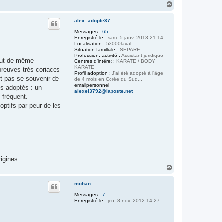
H
a
u
alex_adopte37
t
Messages :
65
Enregistré le :
sam. 5 janv. 2013 21:14
Localisation :
53000laval
Situation familliale :
SEPARE
Profession, activité :
Assistant juridique
tout de même
Centres d'intêret :
KARATE / BODY
KARATE
preuves trés coriaces
Profil adoption :
J'ai été adopté à l'âge
ut pas se souvenir de
de 4 mois en Corée du Sud...
emailpersonnel :
es adoptés : un
alexei3792@laposte.net
 fréquent.
optifs par peur de les
igines.
H
a
u
mohan
t
Messages :
7
Enregistré le :
jeu. 8 nov. 2012 14:27