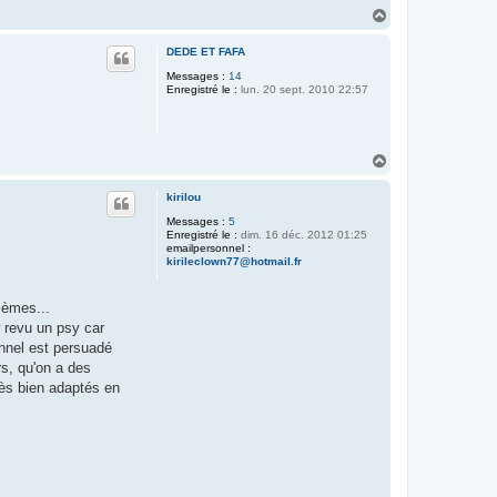
H
a
u
DEDE ET FAFA
t
Messages :
14
Enregistré le :
lun. 20 sept. 2010 22:57
H
a
u
kirilou
t
Messages :
5
Enregistré le :
dim. 16 déc. 2012 01:25
emailpersonnel :
kirileclown77@hotmail.fr
lèmes...
 revu un psy car
onnel est persuadé
rs, qu'on a des
rès bien adaptés en