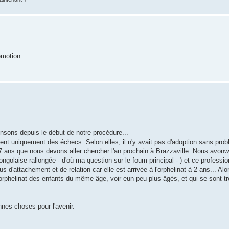
émotion.
nsons depuis le début de notre procédure...
ient uniquement des échecs. Selon elles, il n'y avait pas d'adoption sans prob
7 ans que nous devons aller chercher l'an prochain à Brazzaville. Nous avonw
golaise rallongée - d'où ma question sur le foum principal - ) et ce professi
 d'attachement et de relation car elle est arrivée à l'orphelinat à 2 ans... Alo
phelinat des enfants du même âge, voir eun peu plus âgés, et qui se sont t
nnes choses pour l'avenir.