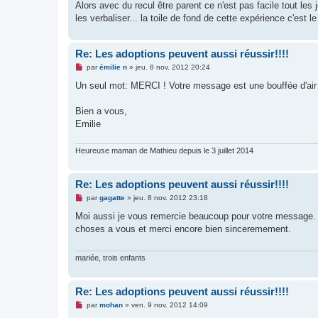
Alors avec du recul être parent ce n'est pas facile tout les j
les verbaliser... la toile de fond de cette expérience c'est le d
Re: Les adoptions peuvent aussi réussir!!!!
M
par
émilie n
»
jeu. 8 nov. 2012 20:24
e
s
Un seul mot: MERCI ! Votre message est une bouffée d'air f
s
a
g
Bien a vous,
e
Emilie
n
o
n
Heureuse maman de Mathieu depuis le 3 juillet 2014
l
u
Re: Les adoptions peuvent aussi réussir!!!!
M
par
gagatte
»
jeu. 8 nov. 2012 23:18
e
s
Moi aussi je vous remercie beaucoup pour votre message. On
s
choses a vous et merci encore bien sinceremement.
a
g
e
n
mariée, trois enfants
o
n
l
Re: Les adoptions peuvent aussi réussir!!!!
u
M
par
mohan
»
ven. 9 nov. 2012 14:09
e