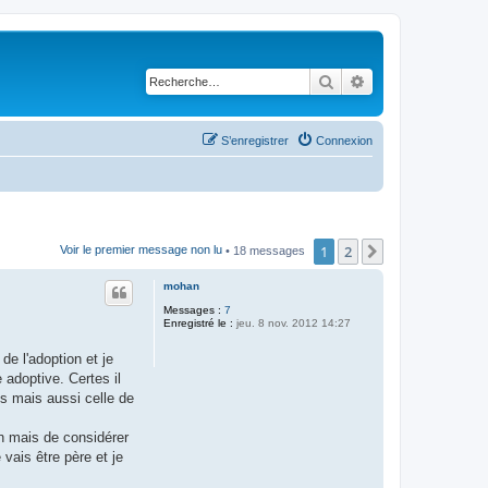
Rechercher
Recherche avancé
S’enregistrer
Connexion
1
2
Suivante
Voir le premier message non lu
• 18 messages
mohan
Messages :
7
Enregistré le :
jeu. 8 nov. 2012 14:27
de l'adoption et je
 adoptive. Certes il
ts mais aussi celle de
ion mais de considérer
vais être père et je