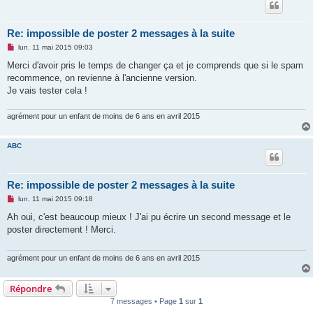
Re: impossible de poster 2 messages à la suite
M
lun. 11 mai 2015 09:03
e
s
Merci d'avoir pris le temps de changer ça et je comprends que si le spam
s
recommence, on revienne à l'ancienne version.
a
g
Je vais tester cela !
e
n
o
agrément pour un enfant de moins de 6 ans en avril 2015
n
l
u
ABC
Re: impossible de poster 2 messages à la suite
M
lun. 11 mai 2015 09:18
e
s
Ah oui, c'est beaucoup mieux ! J'ai pu écrire un second message et le
s
poster directement ! Merci.
a
g
e
n
agrément pour un enfant de moins de 6 ans en avril 2015
o
n
l
Répondre
u
7 messages • Page
1
sur
1