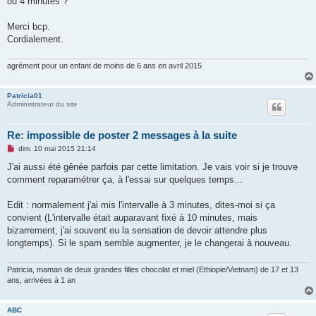
ou 4 minutes ?
Merci bcp.
Cordialement.
agrément pour un enfant de moins de 6 ans en avril 2015
Patricia01
Administrateur du site
Re: impossible de poster 2 messages à la suite
M
dim. 10 mai 2015 21:14
e
s
J'ai aussi été gênée parfois par cette limitation. Je vais voir si je trouve
s
comment reparamétrer ça, à l'essai sur quelques temps...
a
g
e
Edit : normalement j'ai mis l'intervalle à 3 minutes, dites-moi si ça
n
o
convient (L'intervalle était auparavant fixé à 10 minutes, mais
n
bizarrement, j'ai souvent eu la sensation de devoir attendre plus
l
u
longtemps). Si le spam semble augmenter, je le changerai à nouveau.
Patricia, maman de deux grandes filles chocolat et miel (Ethiopie/Vietnam) de 17 et 13
ans, arrivées à 1 an
ABC