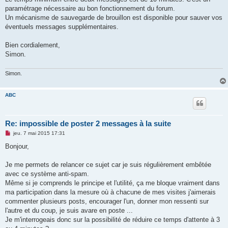
a
g
paramétrage nécessaire au bon fonctionnement du forum.
e
Un mécanisme de sauvegarde de brouillon est disponible pour sauver vos
n
o
éventuels messages supplémentaires.
n
l
u
Bien cordialement,
Simon.
Simon.
ABC
Re: impossible de poster 2 messages à la suite
M
jeu. 7 mai 2015 17:31
e
s
Bonjour,
s
a
g
Je me permets de relancer ce sujet car je suis régulièrement embêtée
e
avec ce système anti-spam.
n
o
Même si je comprends le principe et l'utilité, ça me bloque vraiment dans
n
ma participation dans la mesure où à chacune de mes visites j'aimerais
l
u
commenter plusieurs posts, encourager l'un, donner mon ressenti sur
l'autre et du coup, je suis avare en poste ...
Je m'interrogeais donc sur la possibilité de réduire ce temps d'attente à 3