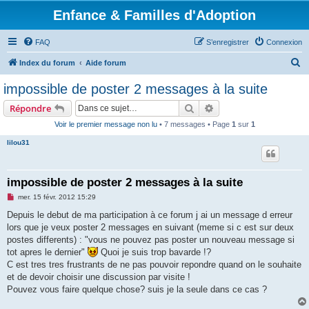
Enfance & Familles d'Adoption
FAQ
S’enregistrer
Connexion
R
Index du forum
Aide forum
e
impossible de poster 2 messages à la suite
c
Rechercher
Recherche avancée
Répondre
h
Voir le premier message non lu
• 7 messages • Page
1
sur
1
e
lilou31
r
c
h
impossible de poster 2 messages à la suite
e
M
mer. 15 févr. 2012 15:29
e
r
s
Depuis le debut de ma participation à ce forum j ai un message d erreur
s
lors que je veux poster 2 messages en suivant (meme si c est sur deux
a
g
postes differents) : "vous ne pouvez pas poster un nouveau message si
e
tot apres le dernier"
Quoi je suis trop bavarde !?
n
o
C est tres tres frustrants de ne pas pouvoir repondre quand on le souhaite
n
et de devoir choisir une discussion par visite !
l
u
Pouvez vous faire quelque chose? suis je la seule dans ce cas ?