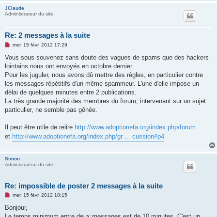
JClaude
Administrateur du site
Re: 2 messages à la suite
M
mer. 15 févr. 2012 17:29
e
s
Vous sous souvenez sans doute des vagues de spams que des hackers
s
lointains nous ont envoyés en octobre dernier.
a
g
Pour les juguler, nous avons dû mettre des règles, en particulier contre
e
les messages répétitifs d'un même spammeur. L'une d'elle impose un
n
o
délai de quelques minutes entre 2 publications.
n
La très grande majorité des membres du forum, intervenant sur un sujet
l
u
particulier, ne semble pas gênée.
Il peut être utile de relire
http://www.adoptionefa.org/index.php/forum
et
http://www.adoptionefa.org/index.php/gr ... cussion#p4
Simon
Administrateur du site
Re: impossible de poster 2 messages à la suite
M
mer. 15 févr. 2012 18:15
e
s
Bonjour,
s
Le temps minimum entre deux messages est de 10 minutes. C'est un