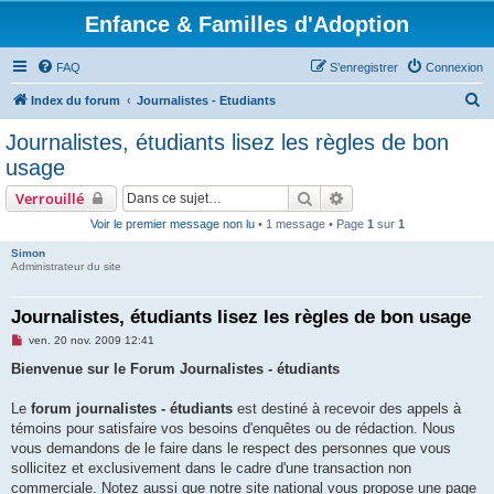
Enfance & Familles d'Adoption
FAQ
S’enregistrer
Connexion
R
Index du forum
Journalistes - Etudiants
e
Journalistes, étudiants lisez les règles de bon
c
usage
h
Rechercher
Recherche avancée
Verrouillé
e
Voir le premier message non lu
• 1 message • Page
1
sur
1
r
Simon
c
Administrateur du site
h
e
Journalistes, étudiants lisez les règles de bon usage
r
M
ven. 20 nov. 2009 12:41
e
s
Bienvenue sur le Forum Journalistes - étudiants
s
a
g
Le
forum journalistes - étudiants
est destiné à recevoir des appels à
e
témoins pour satisfaire vos besoins d'enquêtes ou de rédaction. Nous
n
o
vous demandons de le faire dans le respect des personnes que vous
n
sollicitez et exclusivement dans le cadre d'une transaction non
l
u
commerciale. Notez aussi que notre site national vous propose une page