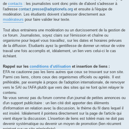
de
contacts
: les journalistes sont donc priés de d'abord s'adresser à
l'adresse
contact.presse@adoptionefa.org
et ensuite à l'équipe de
modération. Les étudiants doivent s'adresser directement aux
modérateurs
pour faire valider leur texte.
Tout abus entrainera une modération ou un durcissement de la gestion de
ce forum. Journalistes, soyez clairs sur l'émission et chaîne ou
organisme pour lequel vous travaillez, sur les dates et horaires prévues
de la diffusion. Etudiants ayez la gentillesse de donner un retour de votre
travail une fois accomplis et, idéalement, un lien vers celui-ci le cas
échéant.
Rappel sur les
conditions d'utilisation
et insertion de liens :
EFA ne cautionne pas les liens autres que ceux se trouvant sur son site.
Parmi ces liens, citons ceux des organismes officiels ou agréés. Il est
préférable, par exemple à propos de l'adoption internationale, de renvoyer
vers le SAI ou l'AFA plutôt que vers des sites qui ne font qu'en relayer le
contenu.
Ne vous servez pas du forum comme d'un journal de petites annonces ou
d'un support publicitaire : un lien cité doit apporter des éléments
d'information en relation avec la discussion, le thème du fil dans lequel il
est inséré. Idéalement il pointera directement sur la page de l'article qui
vient étayer la discussion. L'insertion de liens est toléré mais ne doit pas
devenir systématique ou devenir un moyen de promotion (lien récurrent
pointant sur un site généraliste).