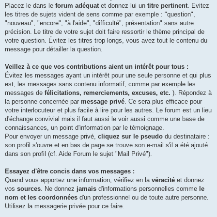
Placez le dans le
forum adéquat
et donnez lui un
titre pertinent
. Evitez
les titres de sujets vident de sens comme par exemple : "question",
"nouveau", "encore", "à l'aide", "difficulté", présentation" sans autre
précision. Le titre de votre sujet doit faire ressortir le thème principal de
votre question. Évitez les titres trop longs, vous avez tout le contenu du
message pour détailler la question.
Veillez à ce que vos contributions aient un intérêt pour tous :
Évitez les messages ayant un intérêt pour une seule personne et qui plus
est, les messages sans contenu informatif, comme par exemple les
messages de
félicitations, remerciements, excuses, etc.
). Répondez à
la personne concernée par
message privé
. Ce sera plus efficace pour
votre interlocuteur et plus facile à lire pour les autres. Le forum est un lieu
d'échange convivial mais il faut aussi le voir aussi comme une base de
connaissances, un point d'information par le témoignage.
Pour envoyer un message privé,
cliquez sur le pseudo
du destinataire :
son profil s'ouvre et en bas de page se trouve son e-mail s'il a été ajouté
dans son profil (cf. Aide Forum le sujet "Mail Privé").
Essayez d'être concis dans vos messages :
Quand vous apportez une information, vérifiez en la
véracité
et donnez
vos
sources
. Ne donnez
jamais
d'informations personnelles comme
le
nom et les coordonnées
d'un professionnel ou de toute autre personne.
Utilisez la messagerie privée pour ce faire.