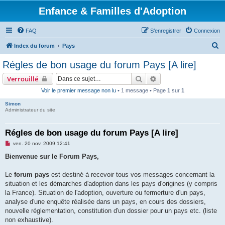
Enfance & Familles d'Adoption
FAQ
S’enregistrer
Connexion
R
Index du forum
Pays
e
Régles de bon usage du forum Pays [A lire]
c
Rechercher
Recherche avancée
Verrouillé
h
Voir le premier message non lu
• 1 message • Page
1
sur
1
e
Simon
r
Administrateur du site
c
h
Régles de bon usage du forum Pays [A lire]
e
M
ven. 20 nov. 2009 12:41
e
r
s
Bienvenue sur le Forum Pays,
s
a
g
Le
forum pays
est destiné à recevoir tous vos messages concernant la
e
situation et les démarches d'adoption dans les pays d'origines (y compris
n
o
la France). Situation de l'adoption, ouverture ou fermerture d'un pays,
n
analyse d'une enquête réalisée dans un pays, en cours des dossiers,
l
u
nouvelle réglementation, constitution d'un dossier pour un pays etc. (liste
non exhaustive).