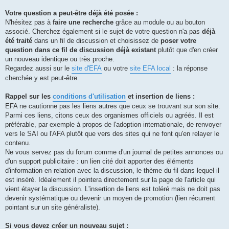
Votre question a peut-être déjà été posée :
N'hésitez pas à
faire une recherche
grâce au module ou au bouton
associé. Cherchez également si le sujet de votre question n'a pas
déjà
été traité
dans un fil de discussion et choisissez de
poser votre
question dans ce fil de discussion déjà existant
plutôt que d'en créer
un nouveau identique ou très proche.
Regardez aussi sur le
site d'EFA
ou votre
site EFA local
: la réponse
cherchée y est peut-être.
Rappel sur les
conditions d'utilisation
et insertion de liens :
EFA ne cautionne pas les liens autres que ceux se trouvant sur son site.
Parmi ces liens, citons ceux des organismes officiels ou agréés. Il est
préférable, par exemple à propos de l'adoption internationale, de renvoyer
vers le SAI ou l'AFA plutôt que vers des sites qui ne font qu'en relayer le
contenu.
Ne vous servez pas du forum comme d'un journal de petites annonces ou
d'un support publicitaire : un lien cité doit apporter des éléments
d'information en relation avec la discussion, le thème du fil dans lequel il
est inséré. Idéalement il pointera directement sur la page de l'article qui
vient étayer la discussion. L'insertion de liens est toléré mais ne doit pas
devenir systématique ou devenir un moyen de promotion (lien récurrent
pointant sur un site généraliste).
Si vous devez créer un nouveau sujet :