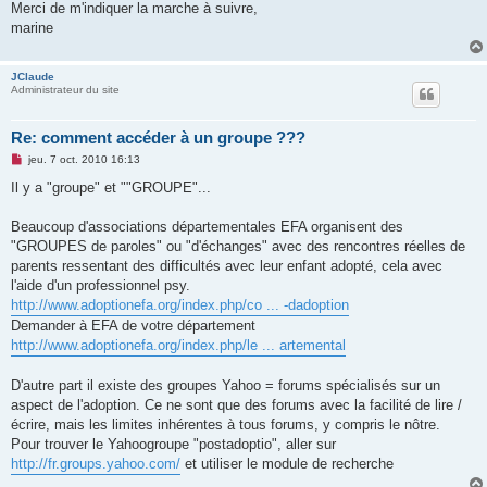
Merci de m'indiquer la marche à suivre,
marine
JClaude
Administrateur du site
Re: comment accéder à un groupe ???
M
jeu. 7 oct. 2010 16:13
e
s
Il y a "groupe" et ""GROUPE"...
s
a
g
Beaucoup d'associations départementales EFA organisent des
e
"GROUPES de paroles" ou "d'échanges" avec des rencontres réelles de
n
o
parents ressentant des difficultés avec leur enfant adopté, cela avec
n
l'aide d'un professionnel psy.
l
u
http://www.adoptionefa.org/index.php/co ... -dadoption
Demander à EFA de votre département
http://www.adoptionefa.org/index.php/le ... artemental
D'autre part il existe des groupes Yahoo = forums spécialisés sur un
aspect de l'adoption. Ce ne sont que des forums avec la facilité de lire /
écrire, mais les limites inhérentes à tous forums, y compris le nôtre.
Pour trouver le Yahoogroupe "postadoptio", aller sur
http://fr.groups.yahoo.com/
et utiliser le module de recherche