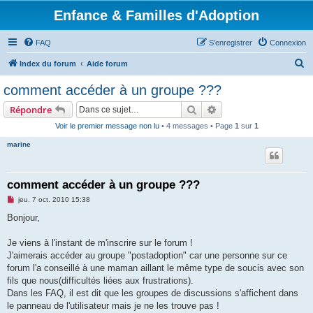
Enfance & Familles d'Adoption
FAQ
S’enregistrer
Connexion
R
Index du forum
Aide forum
e
comment accéder à un groupe ???
c
Rechercher
Recherche avancée
Répondre
h
Voir le premier message non lu
• 4 messages • Page
1
sur
1
e
marine
r
c
h
comment accéder à un groupe ???
e
M
jeu. 7 oct. 2010 15:38
e
r
s
Bonjour,
s
a
g
Je viens à l'instant de m'inscrire sur le forum !
e
J'aimerais accéder au groupe "postadoption" car une personne sur ce
n
o
forum l'a conseillé à une maman aillant le même type de soucis avec son
n
fils que nous(difficultés liées aux frustrations).
l
u
Dans les FAQ, il est dit que les groupes de discussions s'affichent dans
le panneau de l'utilisateur mais je ne les trouve pas !