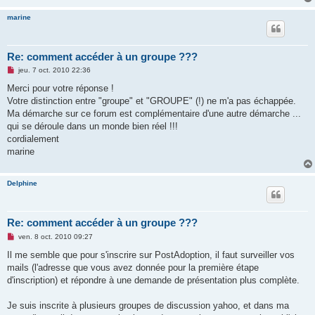
marine
Re: comment accéder à un groupe ???
M
jeu. 7 oct. 2010 22:36
e
s
Merci pour votre réponse !
s
Votre distinction entre "groupe" et "GROUPE" (!) ne m'a pas échappée.
a
g
Ma démarche sur ce forum est complémentaire d'une autre démarche ...
e
qui se déroule dans un monde bien réel !!!
n
o
cordialement
n
marine
l
u
Delphine
Re: comment accéder à un groupe ???
M
ven. 8 oct. 2010 09:27
e
s
Il me semble que pour s'inscrire sur PostAdoption, il faut surveiller vos
s
mails (l'adresse que vous avez donnée pour la première étape
a
g
d'inscription) et répondre à une demande de présentation plus complète.
e
n
o
Je suis inscrite à plusieurs groupes de discussion yahoo, et dans ma
n