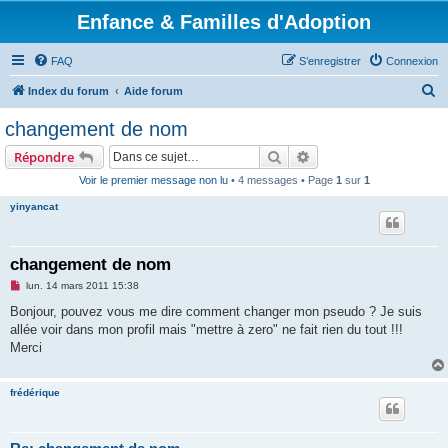
Enfance & Familles d'Adoption
FAQ
S’enregistrer
Connexion
R
Index du forum
Aide forum
e
changement de nom
c
Rechercher
Recherche avancée
Répondre
h
Voir le premier message non lu
• 4 messages • Page
1
sur
1
e
yinyancat
r
c
h
changement de nom
e
M
lun. 14 mars 2011 15:38
e
r
s
Bonjour, pouvez vous me dire comment changer mon pseudo ? Je suis
s
allée voir dans mon profil mais "mettre à zero" ne fait rien du tout !!!
a
g
Merci
e
n
o
frédérique
n
l
u