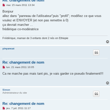
Re: changement de nom
M
mar. 15 mars 2011 13:34
e
s
Bonjour
s
allez dans "panneau de l'utilisateur"puis "profil"; modifiez ce que vous
a
g
voulez et ENVOYER (et non pas remettre à 0)
e
ça devrait marcher ...
n
o
frédérique co-modératrice
n
l
u
Frédérique, maman de 3 enfants dont 2 nés en Ethiopie
yinyancat
Re: changement de nom
M
lun. 21 mars 2011 10:05
e
s
Ca ne marche pas mais tant pis, je vais garder ce pseudo finalement!!!
s
a
g
e
n
Simon
o
Administrateur du site
n
l
u
Re: changement de nom
M
jeu. 7 juil. 2011 11:17