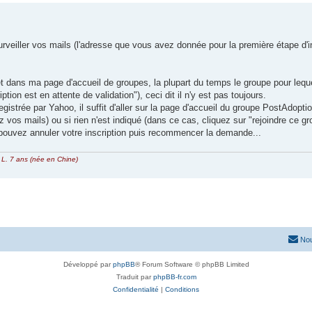
urveiller vos mails (l'adresse que vous avez donnée pour la première étape d'in
t dans ma page d'accueil de groupes, la plupart du temps le groupe pour lequel 
tion est en attente de validation"), ceci dit il n'y est pas toujours.
egistrée par Yahoo, il suffit d'aller sur la page d'accueil du groupe PostAdopti
z vos mails) ou si rien n'est indiqué (dans ce cas, cliquez sur "rejoindre ce gr
 pouvez annuler votre inscription puis recommencer la demande...
t
L. 7 ans (née en Chine)
Nou
Développé par
phpBB
® Forum Software © phpBB Limited
Traduit par
phpBB-fr.com
Confidentialité
|
Conditions