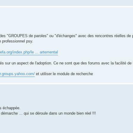
des "GROUPES de paroles" ou "d'échanges" avec des rencontres réelles de 
n professionnel psy.
efa.org/index.php/le ... artemental
s sur un aspect de l'adoption. Ce ne sont que des forums avec la facilité de li
/fr.groups.yahoo.com/
et utiliser le module de recherche
as échappée.
émarche ... qui se déroule dans un monde bien réel !!!