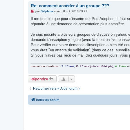
u
Re: comment accéder à un groupe ???
M
par
Delphine
»
ven. 8 oct. 2010 09:27
e
s
Il me semble que pour s'inscrire sur PostAdoption, il faut s
s
répondre à une demande de présentation plus complète.
a
g
e
Je suis inscrite à plusieurs groupes de discussion yahoo, e
n
o
demande d'inscription y figure (avec la mention "votre inscrip
n
Pour vérifier que votre demande d'inscription a bien été enr
l
u
vous êtes "en attente de validation" (dans ce cas, surveille
Si vous n'avez pas reçu de mail d'ici quelques jours, vous
maman de 4 enfants
:
S. 16 ans
,
E. 15 ans (née en Ethiopie)
,
A. 7 ans
e
Répondre
Retourner vers « Aide forum »
Index du forum