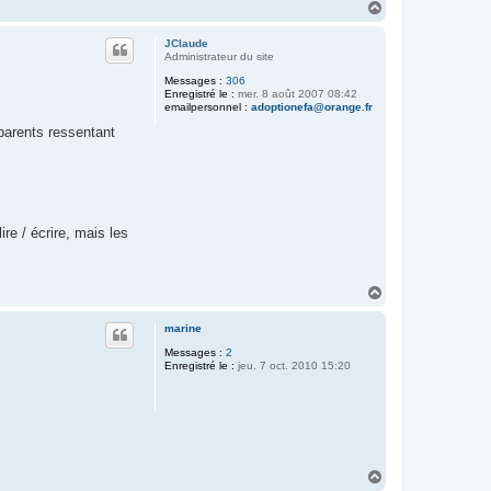
H
a
u
JClaude
t
Administrateur du site
Messages :
306
Enregistré le :
mer. 8 août 2007 08:42
emailpersonnel :
adoptionefa@orange.fr
parents ressentant
re / écrire, mais les
H
a
u
marine
t
Messages :
2
Enregistré le :
jeu. 7 oct. 2010 15:20
H
a