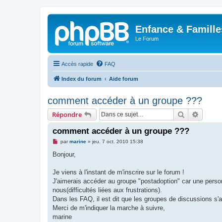
Enfance & Famille
Le Forum
Accès rapide
FAQ
Index du forum
Aide forum
comment accéder à un groupe ???
Rechercher
Recher
Répondre
comment accéder à un groupe ???
M
par
marine
»
jeu. 7 oct. 2010 15:38
e
s
Bonjour,
s
a
g
Je viens à l'instant de m'inscrire sur le forum !
e
J'aimerais accéder au groupe "postadoption" car une perso
n
o
nous(difficultés liées aux frustrations).
n
Dans les FAQ, il est dit que les groupes de discussions s'af
l
u
Merci de m'indiquer la marche à suivre,
marine