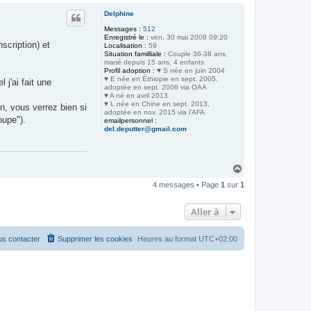
u
Delphine
t
Messages :
512
Enregistré le :
ven. 30 mai 2008 09:20
scription) et
Localisation :
59
Situation familliale :
Couple 36-38 ans,
marié depuis 15 ans, 4 enfants
Profil adoption :
♥ S née en juin 2004
♥ E née en Éthiopie en sept. 2005,
j'ai fait une
adoptée en sept. 2006 via OAA
♥ A né en avril 2013
♥ L née en Chine en sept. 2013,
on, vous verrez bien si
adoptée en nov. 2015 via l'AFA
oupe").
emailpersonnel :
del.deputter@gmail.com
H
a
4 messages • Page
1
sur
1
u
t
Aller à
s contacter
Supprimer les cookies
Heures au format
UTC+02:00