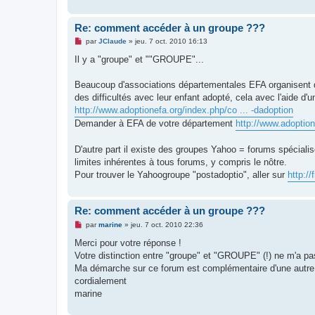
Re: comment accéder à un groupe ???
M
par
JClaude
»
jeu. 7 oct. 2010 16:13
e
s
Il y a "groupe" et ""GROUPE"...
s
a
g
Beaucoup d'associations départementales EFA organisent 
e
des difficultés avec leur enfant adopté, cela avec l'aide d'u
n
o
http://www.adoptionefa.org/index.php/co ... -dadoption
n
Demander à EFA de votre département
http://www.adoption
l
u
D'autre part il existe des groupes Yahoo = forums spécialisé
limites inhérentes à tous forums, y compris le nôtre.
Pour trouver le Yahoogroupe "postadoptio", aller sur
http:/
Re: comment accéder à un groupe ???
M
par
marine
»
jeu. 7 oct. 2010 22:36
e
s
Merci pour votre réponse !
s
Votre distinction entre "groupe" et "GROUPE" (!) ne m'a p
a
g
Ma démarche sur ce forum est complémentaire d'une autre d
e
cordialement
n
o
marine
n
l