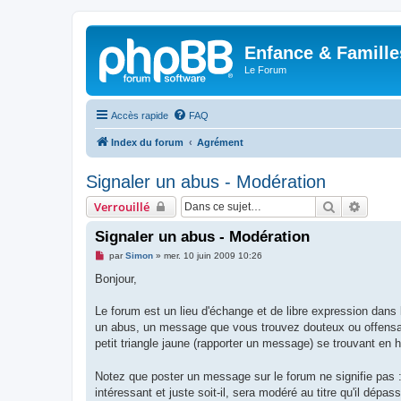
Enfance & Famille
Le Forum
Accès rapide
FAQ
Index du forum
Agrément
Signaler un abus - Modération
Rechercher
Recher
Verrouillé
Signaler un abus - Modération
M
par
Simon
»
mer. 10 juin 2009 10:26
e
s
Bonjour,
s
a
g
Le forum est un lieu d'échange et de libre expression dan
e
un abus, un message que vous trouvez douteux ou offensant
n
o
petit triangle jaune (rapporter un message) se trouvant e
n
l
u
Notez que poster un message sur le forum ne signifie pas 
intéressant et juste soit-il, sera modéré au titre qu'il dépass