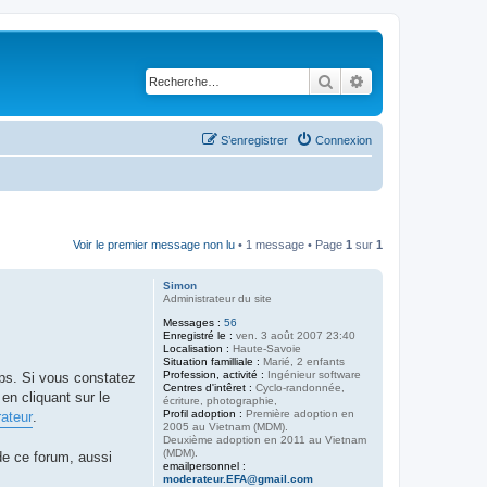
Rechercher
Recherche avancé
S’enregistrer
Connexion
Voir le premier message non lu
• 1 message • Page
1
sur
1
Simon
Administrateur du site
Messages :
56
Enregistré le :
ven. 3 août 2007 23:40
Localisation :
Haute-Savoie
Situation familliale :
Marié, 2 enfants
Profession, activité :
Ingénieur software
mps. Si vous constatez
Centres d'intêret :
Cyclo-randonnée,
n cliquant sur le
écriture, photographie,
Profil adoption :
Première adoption en
ateur
.
2005 au Vietnam (MDM).
Deuxième adoption en 2011 au Vietnam
(MDM).
de ce forum, aussi
emailpersonnel :
moderateur.EFA@gmail.com