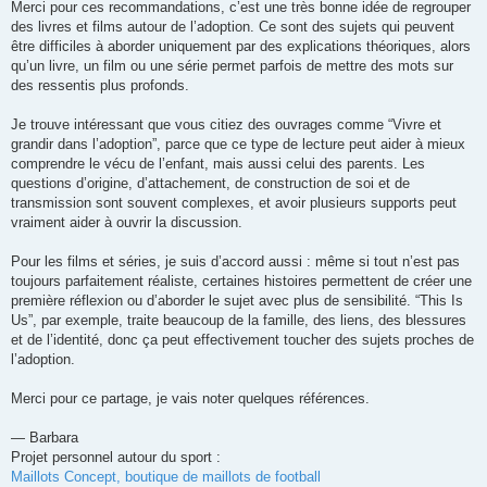
g
Merci pour ces recommandations, c’est une très bonne idée de regrouper
e
des livres et films autour de l’adoption. Ce sont des sujets qui peuvent
n
o
être difficiles à aborder uniquement par des explications théoriques, alors
n
qu’un livre, un film ou une série permet parfois de mettre des mots sur
l
u
des ressentis plus profonds.
Je trouve intéressant que vous citiez des ouvrages comme “Vivre et
grandir dans l’adoption”, parce que ce type de lecture peut aider à mieux
comprendre le vécu de l’enfant, mais aussi celui des parents. Les
questions d’origine, d’attachement, de construction de soi et de
transmission sont souvent complexes, et avoir plusieurs supports peut
vraiment aider à ouvrir la discussion.
Pour les films et séries, je suis d’accord aussi : même si tout n’est pas
toujours parfaitement réaliste, certaines histoires permettent de créer une
première réflexion ou d’aborder le sujet avec plus de sensibilité. “This Is
Us”, par exemple, traite beaucoup de la famille, des liens, des blessures
et de l’identité, donc ça peut effectivement toucher des sujets proches de
l’adoption.
Merci pour ce partage, je vais noter quelques références.
— Barbara
Projet personnel autour du sport :
Maillots Concept, boutique de maillots de football