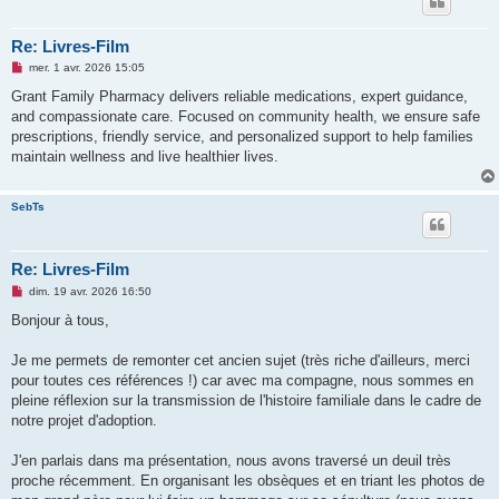
Re: Livres-Film
M
mer. 1 avr. 2026 15:05
e
s
Grant Family Pharmacy delivers reliable medications, expert guidance,
s
and compassionate care. Focused on community health, we ensure safe
a
g
prescriptions, friendly service, and personalized support to help families
e
maintain wellness and live healthier lives.
n
o
n
l
SebTs
u
Re: Livres-Film
M
dim. 19 avr. 2026 16:50
e
s
Bonjour à tous,
s
a
g
Je me permets de remonter cet ancien sujet (très riche d'ailleurs, merci
e
pour toutes ces références !) car avec ma compagne, nous sommes en
n
o
pleine réflexion sur la transmission de l'histoire familiale dans le cadre de
n
notre projet d'adoption.
l
u
J'en parlais dans ma présentation, nous avons traversé un deuil très
proche récemment. En organisant les obsèques et en triant les photos de