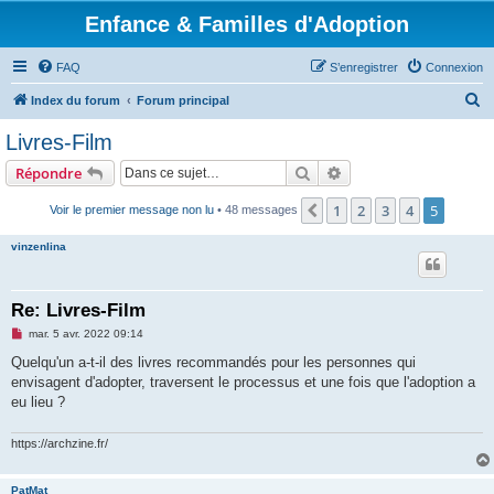
Enfance & Familles d'Adoption
FAQ
S’enregistrer
Connexion
R
Index du forum
Forum principal
e
Livres-Film
c
Rechercher
Recherche avancée
Répondre
h
e
1
2
3
4
5
Précédente
Voir le premier message non lu
• 48 messages
r
vinzenlina
c
h
Re: Livres-Film
e
M
mar. 5 avr. 2022 09:14
r
e
s
Quelqu'un a-t-il des livres recommandés pour les personnes qui
s
envisagent d'adopter, traversent le processus et une fois que l'adoption a
a
g
eu lieu ?
e
n
o
https://archzine.fr/
n
l
u
PatMat