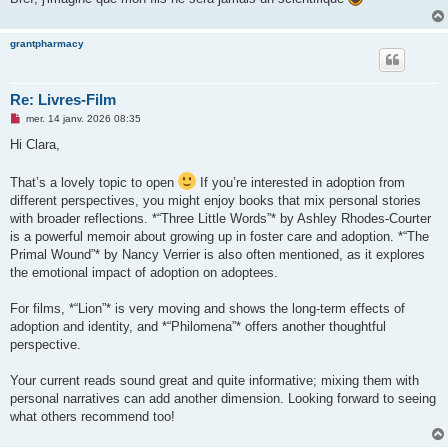
grantpharmacy
Re: Livres-Film
M
mer. 14 janv. 2026 08:35
e
s
Hi Clara,
s
a
g
That’s a lovely topic to open
If you’re interested in adoption from
e
different perspectives, you might enjoy books that mix personal stories
n
o
with broader reflections. *“Three Little Words”* by Ashley Rhodes-Courter
n
is a powerful memoir about growing up in foster care and adoption. *“The
l
u
Primal Wound”* by Nancy Verrier is also often mentioned, as it explores
the emotional impact of adoption on adoptees.
For films, *“Lion”* is very moving and shows the long-term effects of
adoption and identity, and *“Philomena”* offers another thoughtful
perspective.
Your current reads sound great and quite informative; mixing them with
personal narratives can add another dimension. Looking forward to seeing
what others recommend too!