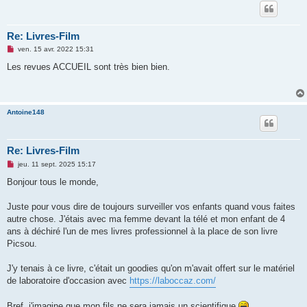
Re: Livres-Film
M
ven. 15 avr. 2022 15:31
e
s
Les revues ACCUEIL sont très bien bien.
s
a
g
e
n
Antoine148
o
n
l
u
Re: Livres-Film
M
jeu. 11 sept. 2025 15:17
e
s
Bonjour tous le monde,
s
a
g
Juste pour vous dire de toujours surveiller vos enfants quand vous faites
e
autre chose. J'étais avec ma femme devant la télé et mon enfant de 4
n
o
ans à déchiré l'un de mes livres professionnel à la place de son livre
n
Picsou.
l
u
J'y tenais à ce livre, c'était un goodies qu'on m'avait offert sur le matériel
de laboratoire d'occasion avec
https://laboccaz.com/
Bref, j'imagine que mon fils ne sera jamais un scientifique