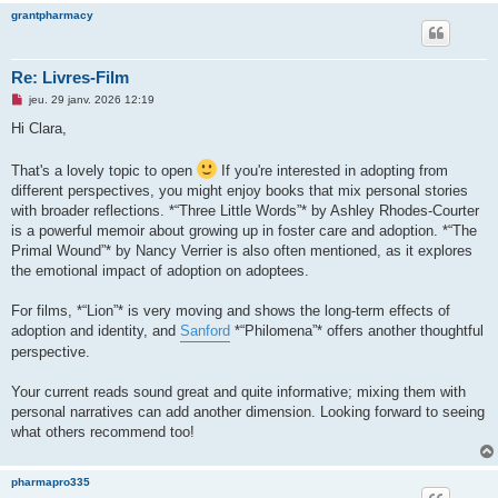
grantpharmacy
Re: Livres-Film
M
jeu. 29 janv. 2026 12:19
e
s
Hi Clara,
s
a
g
That's a lovely topic to open
If you're interested in adopting from
e
different perspectives, you might enjoy books that mix personal stories
n
o
with broader reflections. *“Three Little Words”* by Ashley Rhodes-Courter
n
is a powerful memoir about growing up in foster care and adoption. *“The
l
u
Primal Wound”* by Nancy Verrier is also often mentioned, as it explores
the emotional impact of adoption on adoptees.
For films, *“Lion”* is very moving and shows the long-term effects of
adoption and identity, and
Sanford
*“Philomena”* offers another thoughtful
perspective.
Your current reads sound great and quite informative; mixing them with
personal narratives can add another dimension. Looking forward to seeing
what others recommend too!
pharmapro335