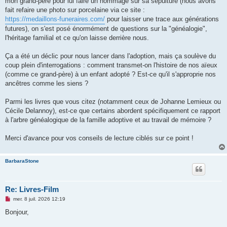
mon grand-père pour lui faire un hommage sur sa sépulture (nous avons
fait refaire une photo sur porcelaine via ce site :
https://medaillons-funeraires.com/
pour laisser une trace aux générations
futures), on s'est posé énormément de questions sur la "généalogie",
l'héritage familial et ce qu'on laisse derrière nous.
Ça a été un déclic pour nous lancer dans l'adoption, mais ça soulève du
coup plein d'interrogations : comment transmet-on l'histoire de nos aïeux
(comme ce grand-père) à un enfant adopté ? Est-ce qu'il s'approprie nos
ancêtres comme les siens ?
Parmi les livres que vous citez (notamment ceux de Johanne Lemieux ou
Cécile Delannoy), est-ce que certains abordent spécifiquement ce rapport
à l'arbre généalogique de la famille adoptive et au travail de mémoire ?
Merci d'avance pour vos conseils de lecture ciblés sur ce point !
BarbaraStone
Re: Livres-Film
M
mer. 8 juil. 2026 12:19
e
s
Bonjour,
s
a