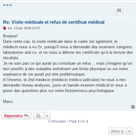
1+1+1
Re: Visite médicale et refus de certificat médical
M
lun. 13 juil. 2026 22:57
e
s
Bonjour!
s
Dans notre cas, la visite médicale dans le cadre 1er agrément, le
a
g
médecin nous a vu 2x, puisqu’il nous a demander des examens sanguins
e
laboratoires and co, et ne nous a délivrer les certificats qu’à la lecture des
n
o
résultats.
n
Je ne sais pas ce qui aurait pu constituer un refus… mais j’imagine qu’un
l
u
test positifs à des maladies entraînant une limite physique ou sur notre
espérance de vie aurait put etre problématique.
A l’inverse, le 2nd medecin (médecin médico judiciaire) ne nous a rien
demander niveau analyses, juste un banale examen médical et nous a
poser des questions plus sur notre histoire/vecu psychologique.
Merci
Répondre
2 messages • Page
1
sur
1
Aller à