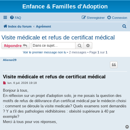
Enfance & Familles d'Adoption
FAQ
S’enregistrer
Connexion
R
Index du forum
Agrément
e
Visite médicale et refus de certificat médical
c
Rechercher
Recherche avancée
Répondre
h
Voir le premier message non lu
• 2 messages • Page
1
sur
1
e
Alienor29
r
c
h
Visite médicale et refus de certificat médical
e
M
lun. 6 juil. 2026 19:18
e
r
s
Bonjour à tous,
s
En réflexion sur un projet d'adoption solo, je me posais la question des
a
g
motifs de refus de délivrance d'un certificat médical par le médecin choisi
e
: comment se déroule la visite medicale? Quels examens sont demandés
n
o
? Y a t'il des pathologies rédhibitoires : obésité supérieure à 40 par
n
exemple?
l
u
Merci à tous pour vos réponses,