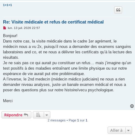
1+1+1
Re: Visite médicale et refus de certificat médical
M
lun. 13 juil. 2026 22:57
e
s
Bonjour!
s
Dans notre cas, la visite médicale dans le cadre 1er agrément, le
a
g
médecin nous a vu 2x, puisqu’il nous a demander des examens sanguins
e
laboratoires and co, et ne nous a délivrer les certificats qu’à la lecture des
n
o
résultats.
n
Je ne sais pas ce qui aurait pu constituer un refus… mais j’imagine qu’un
l
u
test positifs à des maladies entraînant une limite physique ou sur notre
espérance de vie aurait put etre problématique.
A l’inverse, le 2nd medecin (médecin médico judiciaire) ne nous a rien
demander niveau analyses, juste un banale examen médical et nous a
poser des questions plus sur notre histoire/vecu psychologique.
Merci
Répondre
2 messages • Page
1
sur
1
Aller à