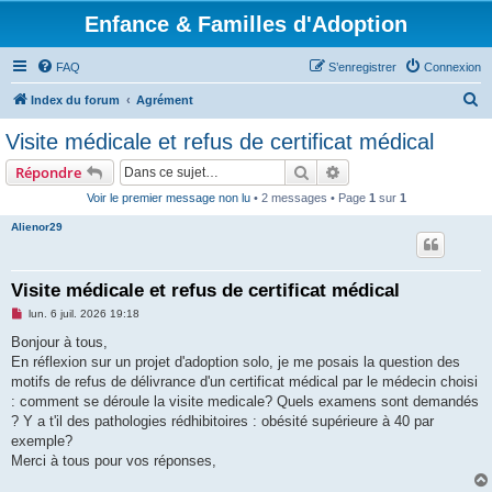
Enfance & Familles d'Adoption
FAQ
S’enregistrer
Connexion
R
Index du forum
Agrément
e
Visite médicale et refus de certificat médical
c
Rechercher
Recherche avancée
Répondre
h
Voir le premier message non lu
• 2 messages • Page
1
sur
1
e
Alienor29
r
c
h
Visite médicale et refus de certificat médical
e
M
lun. 6 juil. 2026 19:18
e
r
s
Bonjour à tous,
s
En réflexion sur un projet d'adoption solo, je me posais la question des
a
g
motifs de refus de délivrance d'un certificat médical par le médecin choisi
e
: comment se déroule la visite medicale? Quels examens sont demandés
n
o
? Y a t'il des pathologies rédhibitoires : obésité supérieure à 40 par
n
exemple?
l
u
Merci à tous pour vos réponses,