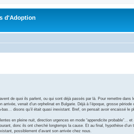
s d'Adoption
che avancée
vent de quoi ils parlent, ou qui sont déjà passés par là. Pour remettre dans le
son arrivée, venait d’un orphelinat en Bulgarie. Déjà à l’époque, grosse période
à-bas… disons qu’il était quasi inexistant. Bref, on pensait avoir encaissé le 
lentes en pleine nuit, direction urgences en mode “appendicite probable”… et a
ourant, donc ils ont cherché longtemps la cause. Et au final, hypothèse d’un 
xistant, possiblement d’avant son arrivée chez nous.