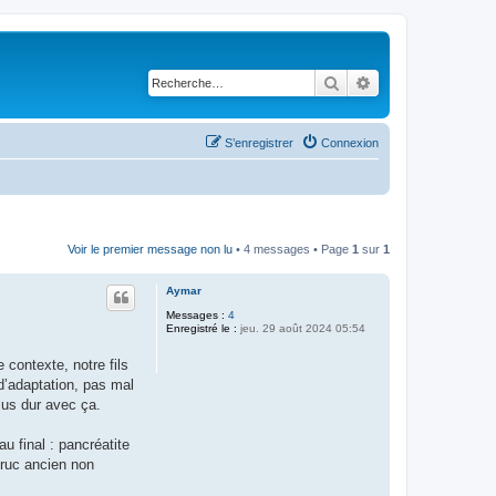
Rechercher
Recherche avancé
S’enregistrer
Connexion
Voir le premier message non lu
• 4 messages • Page
1
sur
1
Aymar
Messages :
4
Enregistré le :
jeu. 29 août 2024 05:54
 contexte, notre fils
 d’adaptation, pas mal
plus dur avec ça.
u final : pancréatite
truc ancien non