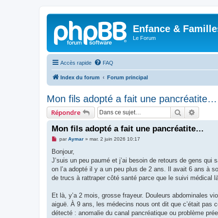
Enfance & Famille
Le Forum
Accès rapide
FAQ
Index du forum
Forum principal
Mon fils adopté a fait une pancréatite…
Rechercher
Recher
Répondre
Mon fils adopté a fait une pancréatite…
M
par
Aymar
»
mar. 2 juin 2026 10:17
e
s
Bonjour,
s
J’suis un peu paumé et j’ai besoin de retours de gens qui sa
a
g
on l’a adopté il y a un peu plus de 2 ans. Il avait 6 ans à 
e
de trucs à rattraper côté santé parce que le suivi médical l
n
o
n
Et là, y’a 2 mois, grosse frayeur. Douleurs abdominales vio
l
u
aiguë. À 9 ans, les médecins nous ont dit que c’était pas c
détecté : anomalie du canal pancréatique ou problème prée