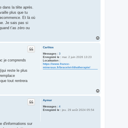
e dans la tête après.
vaille plus que tu
a recommence. Et là où
ue. Je sais pas si
quand t’as zéro ou
H
a
u
Carlitos
t
Messages :
3
Enregistré le :
mar. 2 juin 2026 13:23
onc je comprends
Localisation :
https://www.france-
mineraux.fr/bracelet-lithotherapie/
qui reste le plus
 remplace
que tout rentrera
H
a
u
Aymar
t
Messages :
4
Enregistré le :
jeu. 29 août 2024 05:54
e d'informations sur