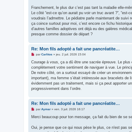
Franchement, le plus dur c’est pas tant la maladie elle-même
Le côté “est-ce qu’on aurait pu voir un truc avant ?”, “est-ce
voudrais l’admettre. Le pédiatre parle maintenant de suivi 
ça coince surtout pour moi, c’est encore ce fichu historiqu
d’autres familles adoptives ont déjà eu des galères médic
presque comme dossier de départ ?
Re: Mon fils adopté a fait une pancréatite…
M
par
Carlitos
»
jeu. 2 juil. 2026 15:04
e
s
Courage à vous, ça a dû être une sacrée épreuve. Le plus 
s
complètement votre sentiment de naviguer à vue. Le principal,
a
g
De notre côté, on a surtout essayé de créer un environnemen
e
important), ma femme s’était intéressée aux bracelets de l
n
o
évidemment pas un traitement, mais si ça peut apporter un p
n
progressivement dans l’ordre.
l
u
Re: Mon fils adopté a fait une pancréatite…
M
par
Aymar
»
ven. 3 juil. 2026 16:17
e
s
Merci beaucoup pour ton message, ça fait du bien de se se
s
a
g
Oui, je pense que ce qui nous pèse le plus, ce n'est pas 
e