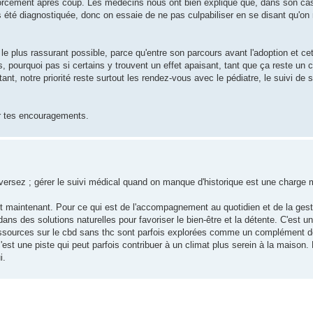
orcément après coup. Les médecins nous ont bien expliqué que, dans son cas,
s été diagnostiquée, donc on essaie de ne pas culpabiliser en se disant qu'on
 le plus rassurant possible, parce qu'entre son parcours avant l'adoption et cet
, pourquoi pas si certains y trouvent un effet apaisant, tant que ça reste un
tant, notre priorité reste surtout les rendez-vous avec le pédiatre, le suivi de 
ur tes encouragements.
ersez ; gérer le suivi médical quand on manque d'historique est une charge 
 maintenant. Pour ce qui est de l'accompagnement au quotidien et de la gesti
dans des solutions naturelles pour favoriser le bien-être et la détente. C'est 
ressources sur le cbd sans thc sont parfois explorées comme un complément d
est une piste qui peut parfois contribuer à un climat plus serein à la maison.
i.