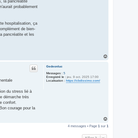
 la pancréatite
 n'aurait probablement
te hospitalisation, ça
 complément de bien-
sa pancréatite et les
H
a
u
Gedeonluc
t
Messages :
5
Enregistré le :
jeu. 9 oct. 2025 17:00
mentale
Localisation :
https://cbdissimo.com/
on du stress lié à
une démarche très
e confort.
 Bon courage pour la
H
a
4 messages • Page
1
sur
1
u
t