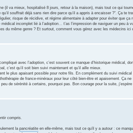
 (il va mieux, hospitalisé 8 jours, retour à la maison), mais tout ce qui tourn
 qu’il souffrait déjà sans rien dire parce qu’il a appris à encaisser ?”. Ça te tra
régulier, risque de récidive, et régime alimentaire à adapter pour éviter que ç
e médical incomplet lié à l’adoption… t’as l’impression de naviguer un peu à v
ales du même genre ? Et surtout, comment vous gérez avec les médecins ici 
compliqué avec l’adoption, c’est souvent ce manque d’historique médical, d
 c’est qu’il soit bien suivi maintenant et qu’il aille mieux.
t le plus apaisant possible pour notre fils. En complément du suivi médical (
ithothérapie de france-minéraux pour leur côté bien-être et apaisement. Ça ne
eu de sérénité à certains, pourquoi pas. Bon courage pour la suite, j’espère 
ntir compris.
seulement la
pancréatite
en elle-même, mais tout ce qu'il y a autour : ce manqu