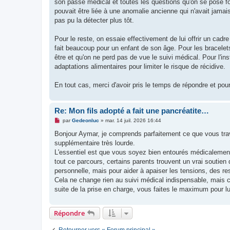
son passé médical et toutes les questions qu'on se pose f
n
o
pouvait être liée à une anomalie ancienne qui n'avait jamai
n
pas pu la détecter plus tôt.
l
u
Pour le reste, on essaie effectivement de lui offrir un cadre
fait beaucoup pour un enfant de son âge. Pour les bracelets
être et qu'on ne perd pas de vue le suivi médical. Pour l'ins
adaptations alimentaires pour limiter le risque de récidive.
En tout cas, merci d'avoir pris le temps de répondre et po
Re: Mon fils adopté a fait une pancréatite…
M
par
Gedeonluc
»
mar. 14 juil. 2026 16:44
e
s
Bonjour Aymar, je comprends parfaitement ce que vous trav
s
supplémentaire très lourde.
a
g
L'essentiel est que vous soyez bien entourés médicalement
e
tout ce parcours, certains parents trouvent un vrai soutien 
n
o
personnelle, mais pour aider à apaiser les tensions, des 
n
Cela ne change rien au suivi médical indispensable, mais c'
l
u
suite de la prise en charge, vous faites le maximum pour lu
Répondre