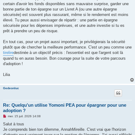
certain d'avoir les fonds disponibles sans mauvaise surprise, garder une
bonne partie de ton épargne sur un Livret A (ou une autre épargne
sécurisée) est souvent plus rassurant, même si le rendement est moins
élevé. Tu peux aussi envisager de répartir : une partie en épargne
sécurisée pour les dépenses imprévues, et une autre investie si tu es
prêt à prendre un peu de risque.
En tout cas, pour un projet aussi important, je privilégierais la sécurité
plutôt que de chercher la meilleure performance. C'est un peu comme une
tirelire
destinée à un objectif précis : l'essentiel est que l'argent soit là
quand tu en auras besoin. Bon courage pour la suite de votre parcours
d'adoption !
Lilia
Gedeonluc
Re: Quelqu'un utilise Yomoni PEA pour épargner pour une
adoption ?
M
mer. 15 juil. 2026 14:08
e
s
Salut à tous
s
Je comprends bien ton dilemme, AnnahMireille. C'est vrai que l'horizon
a
g
d'attente peut vraiment jouer sur la gestion de l'épargne. J'ai aussi réfléchi