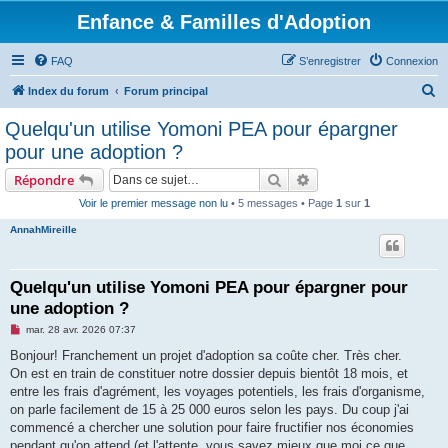
Enfance & Familles d'Adoption
FAQ
S’enregistrer
Connexion
R
Index du forum
Forum principal
e
Quelqu'un utilise Yomoni PEA pour épargner
c
pour une adoption ?
h
Rechercher
Recherche avancée
Répondre
e
Voir le premier message non lu
• 5 messages • Page
1
sur
1
r
AnnahMireille
c
h
e
Quelqu'un utilise Yomoni PEA pour épargner pour
une adoption ?
r
M
mar. 28 avr. 2026 07:37
e
s
Bonjour! Franchement un projet d'adoption sa coûte cher. Très cher.
s
On est en train de constituer notre dossier depuis bientôt 18 mois, et
a
g
entre les frais d'agrément, les voyages potentiels, les frais d'organisme,
e
on parle facilement de 15 à 25 000 euros selon les pays. Du coup j'ai
n
o
commencé a chercher une solution pour faire fructifier nos économies
n
pendant qu'on attend (et l'attente, vous savez mieux que moi ce que