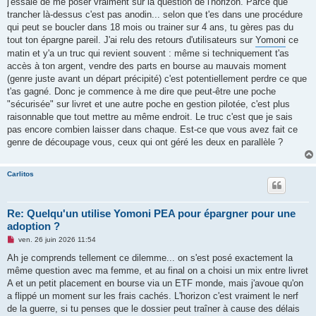
j'essaie de me poser vraiment sur la question de l'horizon. Parce que
a
g
trancher là-dessus c'est pas anodin... selon que t'es dans une procédure
e
qui peut se boucler dans 18 mois ou trainer sur 4 ans, tu gères pas du
n
o
tout ton épargne pareil. J'ai relu des retours d'utilisateurs sur
Yomoni
ce
n
matin et y'a un truc qui revient souvent : même si techniquement t'as
l
u
accès à ton argent, vendre des parts en bourse au mauvais moment
(genre juste avant un départ précipité) c'est potentiellement perdre ce que
t'as gagné. Donc je commence à me dire que peut-être une poche
"sécurisée" sur livret et une autre poche en gestion pilotée, c'est plus
raisonnable que tout mettre au même endroit. Le truc c'est que je sais
pas encore combien laisser dans chaque. Est-ce que vous avez fait ce
genre de découpage vous, ceux qui ont géré les deux en parallèle ?
Carlitos
Re: Quelqu'un utilise Yomoni PEA pour épargner pour une
adoption ?
M
ven. 26 juin 2026 11:54
e
s
Ah je comprends tellement ce dilemme... on s'est posé exactement la
s
même question avec ma femme, et au final on a choisi un mix entre livret
a
g
A et un petit placement en bourse via un ETF monde, mais j'avoue qu'on
e
a flippé un moment sur les frais cachés. L'horizon c'est vraiment le nerf
n
o
de la guerre, si tu penses que le dossier peut traîner à cause des délais
n