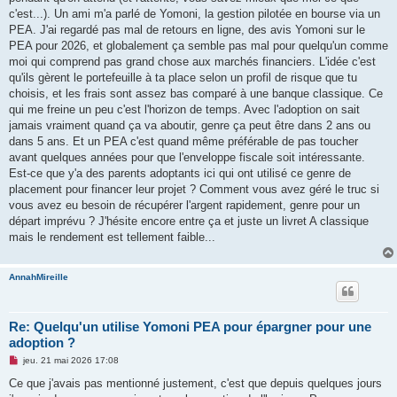
l
u
c'est...). Un ami m'a parlé de Yomoni, la gestion pilotée en bourse via un
PEA. J'ai regardé pas mal de retours en ligne, des avis Yomoni sur le
PEA pour 2026, et globalement ça semble pas mal pour quelqu'un comme
moi qui comprend pas grand chose aux marchés financiers. L'idée c'est
qu'ils gèrent le portefeuille à ta place selon un profil de risque que tu
choisis, et les frais sont assez bas comparé à une banque classique. Ce
qui me freine un peu c'est l'horizon de temps. Avec l'adoption on sait
jamais vraiment quand ça va aboutir, genre ça peut être dans 2 ans ou
dans 5 ans. Et un PEA c'est quand même préférable de pas toucher
avant quelques années pour que l'enveloppe fiscale soit intéressante.
Est-ce que y'a des parents adoptants ici qui ont utilisé ce genre de
placement pour financer leur projet ? Comment vous avez géré le truc si
vous avez eu besoin de récupérer l'argent rapidement, genre pour un
départ imprévu ? J'hésite encore entre ça et juste un livret A classique
mais le rendement est tellement faible...
AnnahMireille
Re: Quelqu'un utilise Yomoni PEA pour épargner pour une
adoption ?
M
jeu. 21 mai 2026 17:08
e
s
Ce que j'avais pas mentionné justement, c'est que depuis quelques jours
s