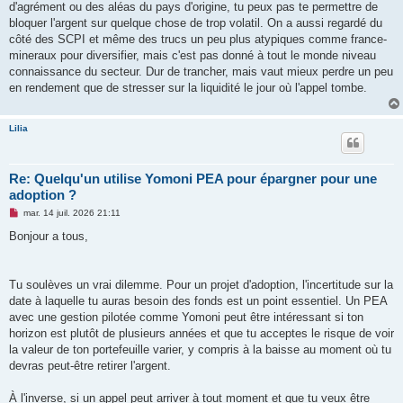
d'agrément ou des aléas du pays d'origine, tu peux pas te permettre de
l
u
bloquer l'argent sur quelque chose de trop volatil. On a aussi regardé du
côté des SCPI et même des trucs un peu plus atypiques comme france-
mineraux pour diversifier, mais c'est pas donné à tout le monde niveau
connaissance du secteur. Dur de trancher, mais vaut mieux perdre un peu
en rendement que de stresser sur la liquidité le jour où l'appel tombe.
Lilia
Re: Quelqu'un utilise Yomoni PEA pour épargner pour une
adoption ?
M
mar. 14 juil. 2026 21:11
e
s
Bonjour a tous,
s
a
g
e
Tu soulèves un vrai dilemme. Pour un projet d'adoption, l'incertitude sur la
n
o
date à laquelle tu auras besoin des fonds est un point essentiel. Un PEA
n
avec une gestion pilotée comme Yomoni peut être intéressant si ton
l
u
horizon est plutôt de plusieurs années et que tu acceptes le risque de voir
la valeur de ton portefeuille varier, y compris à la baisse au moment où tu
devras peut-être retirer l'argent.
À l'inverse, si un appel peut arriver à tout moment et que tu veux être