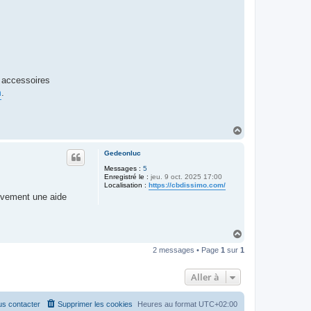
s accessoires
m
.
H
a
u
Gedeonluc
t
Messages :
5
Enregistré le :
jeu. 9 oct. 2025 17:00
Localisation :
https://cbdissimo.com/
tivement une aide
H
a
2 messages • Page
1
sur
1
u
t
Aller à
s contacter
Supprimer les cookies
Heures au format
UTC+02:00