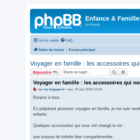
Enfance & Famille
Le Forum
Accès rapide
FAQ
Index du forum
Forum principal
Voyager en famille : les accessoires qu
Rechercher
Recher
Répondre
Voyager en famille : les accessoires qui n
M
par
ma bagagerie
»
jeu. 25 juin 2026 10:05
e
s
Bonjour à tous,
s
a
g
En préparant plusieurs voyages en famille, je me suis rend
e
enfants.
n
o
n
Quelques accessoires qui nous ont changé la vie :
l
u
une trousse de toilette bien compartimentée ;