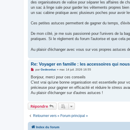
des organisateurs de valise pour séparer les affaires de ch
un sac à linge sale pour garder les vêtements propres bien
un sac cabine pratique avec plusieurs poches pour avoir le
Ces petites astuces permettent de gagner du temps, d'évite
De mon côté, je me suis passionné pour l'univers de la bag
pratiques. Si le règlement du forum l'autorise et que cela pe
Au plaisir d'échanger avec vous sur vos propres astuces d
Re: Voyager en famille : les accessoires qui nous
M
par
Gedeonluc
»
mar. 14 juil. 2026 16:55
e
s
Bonjour, merci pour ces conseils
s
C'est vrai qu'une bonne organisation est essentielle pour 
a
g
précieuse pour gagner en efficacité et réduire le stress avan
e
Au plaisir d'échanger sur d'autres astuces !
n
o
n
l
Répondre
u
Retourner vers « Forum principal »
Index du forum