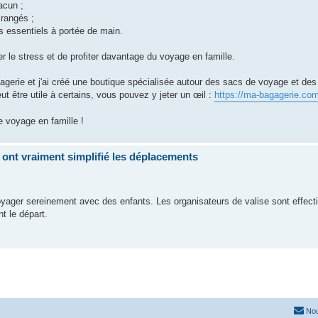
acun ;
 rangés ;
s essentiels à portée de main.
r le stress et de profiter davantage du voyage en famille.
agerie et j'ai créé une boutique spécialisée autour des sacs de voyage et de
ut être utile à certains, vous pouvez y jeter un œil :
https://ma-bagagerie.co
e voyage en famille !
 ont vraiment simplifié les déplacements
voyager sereinement avec des enfants. Les organisateurs de valise sont effec
t le départ.
Nou