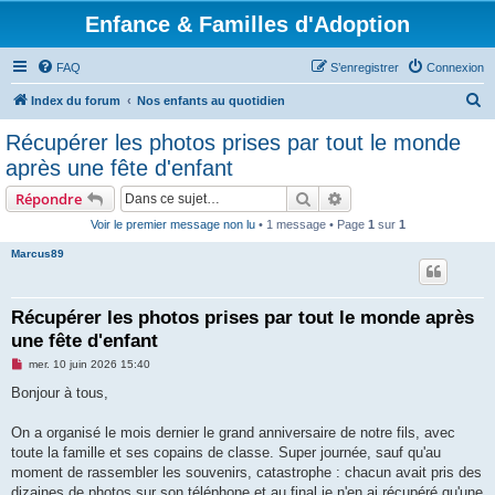
Enfance & Familles d'Adoption
FAQ
S’enregistrer
Connexion
R
Index du forum
Nos enfants au quotidien
e
Récupérer les photos prises par tout le monde
c
après une fête d'enfant
h
Rechercher
Recherche avancée
Répondre
e
Voir le premier message non lu
• 1 message • Page
1
sur
1
r
Marcus89
c
h
e
Récupérer les photos prises par tout le monde après
une fête d'enfant
r
M
mer. 10 juin 2026 15:40
e
s
Bonjour à tous,
s
a
g
On a organisé le mois dernier le grand anniversaire de notre fils, avec
e
toute la famille et ses copains de classe. Super journée, sauf qu'au
n
o
moment de rassembler les souvenirs, catastrophe : chacun avait pris des
n
dizaines de photos sur son téléphone et au final je n'en ai récupéré qu'une