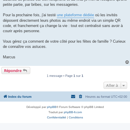
l
u
petite partie, par bribes, sur les messageries.
Pour la prochaine fois, j'ai testé
une plateforme dédiée
où les invités
déposent directement leurs photos au même endroit via un simple QR
code, et franchement ça change la vie : tout est centralisé sans avoir à
courir après personne.
Vous gérez ça comment de votre côté pour les fêtes de famille ? Curieux
de connaître vos astuces.
Marcus
Répondre
1 message • Page
1
sur
1
Aller à
Index du forum
Heures au format
UTC+02:00
Développé par
phpBB
® Forum Software © phpBB Limited
Traduit par
phpBB-fr.com
Confidentialité
|
Conditions