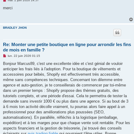
mar. 2 juin 2026 14:57
e
s
merci
s
a
g
e
n
BRADLEY JHON
o
n
l
u
Re: Monter une petite boutique en ligne pour arrondir les fins
de mois en famille ?
M
lun. 22 juin 2026 01:15
e
s
Bonjour Marcus89, c'est une excellente idée et c'est génial de vouloir
s
anticiper les frais liés à l'adoption. Pour ta boutique de vêtements et
a
g
accessoires pour bébés, Shopify est effectivement très accessible,
e
même sans compétences techniques. Concernant ton dilemme entre
n
o
agence et auto-gestion, je te conseillerais de commencer par toi-même
n
dans un premier temps : Shopify propose des thèmes gratuits, des
l
u
tutoriels complets, et une période d'essai. Cela te permettra de tester la
demande sans investir 1000 € ou plus dans une agence. Si au bout de 3
à 6 mois ton activité décolle vraiment, tu pourras alors faire appel à un
professionnel pour des améliorations plus poussées (SEO,
automatisations). En parallèle, réfléchis à ta logistique (emballage,
expédition) et à tes marges pour que chaque vente soit rentable. Pour les
aspects financiers et la gestion de trésorerie, j'ai trouvé des conseils
éclairants sur
avis trading fiable
qui pourraient t'être utiles. Bonne