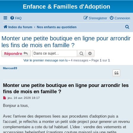
Enfance & Familles d'Adoption
FAQ
S’enregistrer
Connexion
R
Index du forum
Nos enfants au quotidien
e
Monter une petite boutique en ligne pour arrondir
c
les fins de mois en famille ?
h
Rechercher
Recherche avancée
Répondre
e
Voir le premier message non lu
• 4 messages • Page
1
sur
1
r
Marcus89
c
h
e
Monter une petite boutique en ligne pour arrondir les
fins de mois en famille ?
r
M
jeu. 16 avr. 2026 18:17
e
s
Bonjour a tous,
s
a
g
Avec l'arrivee des depenses liees aux procedures d'adoption puis a
e
l'accueil, je reflechis a monter un petit side project pour generer un revenu
n
o
complementaire a cote du taf habituel. L'idee : vendre des vetements et
n
accessoires bebe/enfant (creations couture maison) via une petite