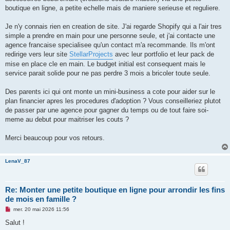
l
u
boutique en ligne, a petite echelle mais de maniere serieuse et reguliere.
Je n'y connais rien en creation de site. J'ai regarde Shopify qui a l'air tres
simple a prendre en main pour une personne seule, et j'ai contacte une
agence francaise specialisee qu'un contact m'a recommande. Ils m'ont
redirige vers leur site
StellarProjects
avec leur portfolio et leur pack de
mise en place cle en main. Le budget initial est consequent mais le
service parait solide pour ne pas perdre 3 mois a bricoler toute seule.
Des parents ici qui ont monte un mini-business a cote pour aider sur le
plan financier apres les procedures d'adoption ? Vous conseilleriez plutot
de passer par une agence pour gagner du temps ou de tout faire soi-
meme au debut pour maitriser les couts ?
Merci beaucoup pour vos retours.
LenaV_87
Re: Monter une petite boutique en ligne pour arrondir les fins
de mois en famille ?
M
mer. 20 mai 2026 11:56
e
s
Salut !
s