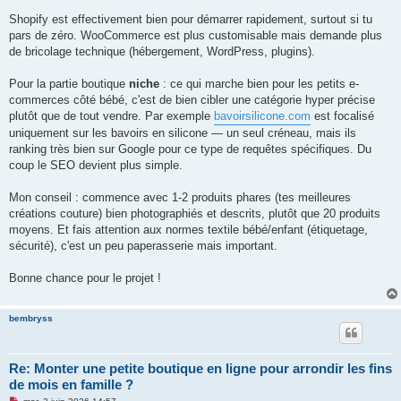
a
g
Shopify est effectivement bien pour démarrer rapidement, surtout si tu
e
pars de zéro. WooCommerce est plus customisable mais demande plus
n
o
de bricolage technique (hébergement, WordPress, plugins).
n
l
u
Pour la partie boutique
niche
: ce qui marche bien pour les petits e-
commerces côté bébé, c'est de bien cibler une catégorie hyper précise
plutôt que de tout vendre. Par exemple
bavoirsilicone.com
est focalisé
uniquement sur les bavoirs en silicone — un seul créneau, mais ils
ranking très bien sur Google pour ce type de requêtes spécifiques. Du
coup le SEO devient plus simple.
Mon conseil : commence avec 1-2 produits phares (tes meilleures
créations couture) bien photographiés et descrits, plutôt que 20 produits
moyens. Et fais attention aux normes textile bébé/enfant (étiquetage,
sécurité), c'est un peu paperasserie mais important.
Bonne chance pour le projet !
bembryss
Re: Monter une petite boutique en ligne pour arrondir les fins
de mois en famille ?
M