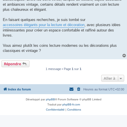
l
u
et ambiances vintage, certains détails rendent vraiment un coin lecture
plus chaleureux et élégant.
En faisant quelques recherches, je suis tombé sur
accessoires élégants pour la lecture et décoration
, avec plusieurs idées
intéressantes pour créer un espace confortable et raffiné autour des
livres.
Vous aimez plutôt les coins lecture modernes ou les décorations plus
classiques et vintage ?
Répondre
1 message • Page
1
sur
1
Aller à
Index du forum
Heures au format
UTC+02:00
Développé par
phpBB
® Forum Software © phpBB Limited
Traduit par
phpBB-fr.com
Confidentialité
|
Conditions