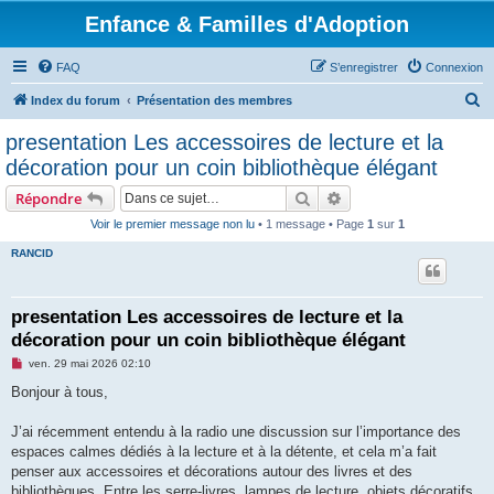
Enfance & Familles d'Adoption
FAQ
S’enregistrer
Connexion
R
Index du forum
Présentation des membres
e
presentation Les accessoires de lecture et la
c
décoration pour un coin bibliothèque élégant
h
Rechercher
Recherche avancée
Répondre
e
Voir le premier message non lu
• 1 message • Page
1
sur
1
r
RANCID
c
h
e
presentation Les accessoires de lecture et la
décoration pour un coin bibliothèque élégant
r
M
ven. 29 mai 2026 02:10
e
s
Bonjour à tous,
s
a
g
J’ai récemment entendu à la radio une discussion sur l’importance des
e
espaces calmes dédiés à la lecture et à la détente, et cela m’a fait
n
o
penser aux accessoires et décorations autour des livres et des
n
bibliothèques. Entre les serre-livres, lampes de lecture, objets décoratifs