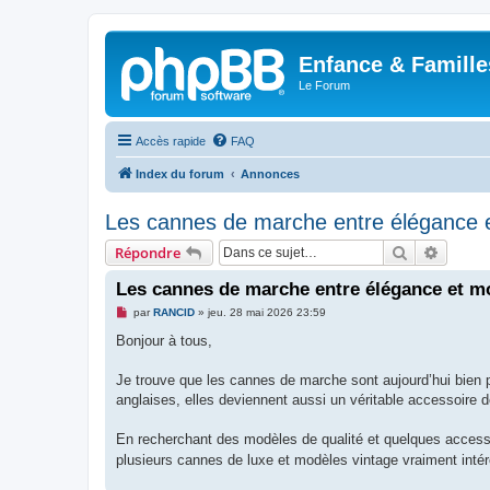
Enfance & Famille
Le Forum
Accès rapide
FAQ
Index du forum
Annonces
Les cannes de marche entre élégance e
Rechercher
Recher
Répondre
Les cannes de marche entre élégance et mo
M
par
RANCID
»
jeu. 28 mai 2026 23:59
e
s
Bonjour à tous,
s
a
g
Je trouve que les cannes de marche sont aujourd’hui bien 
e
anglaises, elles deviennent aussi un véritable accessoire
n
o
n
En recherchant des modèles de qualité et quelques access
l
u
plusieurs cannes de luxe et modèles vintage vraiment intére