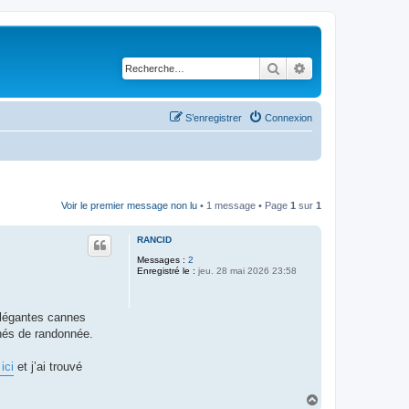
Rechercher
Recherche avancé
S’enregistrer
Connexion
Voir le premier message non lu
• 1 message • Page
1
sur
1
RANCID
Messages :
2
Enregistré le :
jeu. 28 mai 2026 23:58
élégantes cannes
nnés de randonnée.
ici
et j’ai trouvé
H