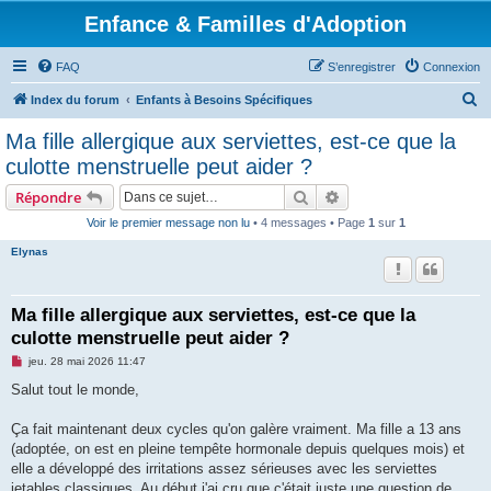
Enfance & Familles d'Adoption
FAQ
S’enregistrer
Connexion
R
Index du forum
Enfants à Besoins Spécifiques
e
Ma fille allergique aux serviettes, est-ce que la
c
culotte menstruelle peut aider ?
h
Rechercher
Recherche avancée
Répondre
e
Voir le premier message non lu
• 4 messages • Page
1
sur
1
r
Elynas
c
h
e
Ma fille allergique aux serviettes, est-ce que la
culotte menstruelle peut aider ?
r
M
jeu. 28 mai 2026 11:47
e
s
Salut tout le monde,
s
a
g
Ça fait maintenant deux cycles qu'on galère vraiment. Ma fille a 13 ans
e
(adoptée, on est en pleine tempête hormonale depuis quelques mois) et
n
o
elle a développé des irritations assez sérieuses avec les serviettes
n
jetables classiques. Au début j'ai cru que c'était juste une question de