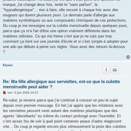
l
u
marque, j'ai changé deux fois, tenté le "sans parfum", le
"hypoallergénique"... rien à faire, elle ressort à chaque fois avec des
rougeurs qui durent plusieurs jours. Le dermato parle d'allergie aux
matières synthétiques ou aux composants chimiques de ces protections.
Du coup je me renseigne sur la culotte menstruelle depuis quelques jours,
parce que ça m'a l'air d'être une option vraiment différente dans les
matières utilisées. Ce qui me freine c'est que je ne sais pas trop
comment ça tient sur une journée d'école et si c'est simple à adopter pour
une ado qui débute à peine ses règles. Vous avez des retours là-dessus
?
Elynas
Re: Ma fille allergique aux serviettes, est-ce que la culotte
menstruelle peut aider ?
M
ven. 5 juin 2026 14:27
e
s
Re-salut, je reviens parce que j’ai continué à creuser un peu le sujet
s
depuis mon premier message. En fait j’ai appris que les irritations avec
a
g
les serviettes peuvent venir autant des matières plastiques que des
e
agents “absorbants” ou même du contact prolongé avec l’humidité. Et
n
o
c’est assez fou de voir à quel point certaines peaux d’ados réagissent
n
vite… Du coup je regarde encore plus sérieusement la piste des culottes
l
u