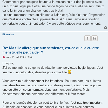
Commencer par quelques heures à la maison ou sur des journées avec
un flux plus léger peut être une bonne façon de voir si elle se sent mieux
sans lui imposer un changement trop brutal.
Le plus important reste qu’elle soit à l’aise et qu’elle n’ait pas l’impression
que c’est une contrainte supplémentaire. À 13 ans, avoir une solution
confortable peut vraiment aider à vivre cette période plus sereinement.
Eliseelise
Re: Ma fille allergique aux serviettes, est-ce que la culotte
menstruelle peut aider ?
M
sam. 25 juil. 2026 09:48
e
s
Bonjour,
s
J'ai eu moi-même ce genre de réaction aux serviettes hygiéniques, c'est
a
g
vraiment inconfortable, désolée pour votre fille
e
n
o
Vous avez tout dit concernant les irritations. Pour ma part, les culottes
n
menstruelles ne me procurent aucun désagrément, c'est comme porter
l
u
une culotte en coton normale, donc vraiment confortable. Mais
évidemment chaque personne est différente et il faut tester.
Pour une journée d'école, ça peut tenir si le flux n'est pas trop important.
Si besoin de changer, je vous conseille les culottes avec boutons