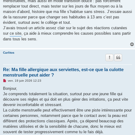
menstruelles, mais aussi en mode transition douce : pas forcément
remplacer tout direct, mais tester sur les jours de flux moyen ou à la
maison d’abord, histoire que ma fille s’habitue sans stress. J’essaie aussi
de la rassurer parce que changer ses habitudes à 13 ans c’est pas
évident, surtout avec le collège et tout.
J’avais trouvé un article assez clair sur le sujet des réactions cutanées
sur
ce site
, ça aide à mieux comprendre les causes possibles sans partir
dans tous les sens.
Carlitos
Re: Ma fille allergique aux serviettes, est-ce que la culotte
menstruelle peut aider ?
M
ven. 19 juin 2026 12:23
e
s
Bonjour,
s
Je comprends totalement la situation, surtout pour une jeune fille qui
a
g
découvre ses règles et qui doit en plus gérer des irritations, ça peut vite
e
devenir inconfortable et stressant.
n
o
La culotte menstruelle peut effectivement être une piste intéressante pour
n
certaines personnes, notamment parce que le contact avec la peau est
l
u
différent des protections classiques. Après, ça dépend beaucoup des
matières utilisées et de la sensibilité de chacune, donc le mieux est
souvent de tester progressivement comme tu le fais déjà.