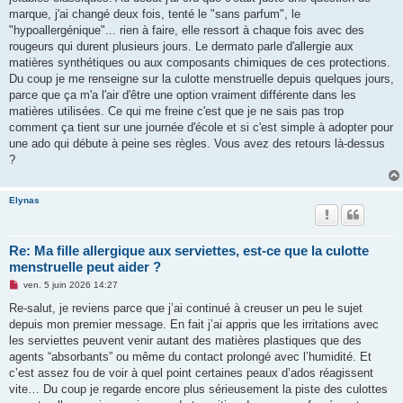
l
u
marque, j'ai changé deux fois, tenté le "sans parfum", le
"hypoallergénique"... rien à faire, elle ressort à chaque fois avec des
rougeurs qui durent plusieurs jours. Le dermato parle d'allergie aux
matières synthétiques ou aux composants chimiques de ces protections.
Du coup je me renseigne sur la culotte menstruelle depuis quelques jours,
parce que ça m'a l'air d'être une option vraiment différente dans les
matières utilisées. Ce qui me freine c'est que je ne sais pas trop
comment ça tient sur une journée d'école et si c'est simple à adopter pour
une ado qui débute à peine ses règles. Vous avez des retours là-dessus
?
Elynas
Re: Ma fille allergique aux serviettes, est-ce que la culotte
menstruelle peut aider ?
M
ven. 5 juin 2026 14:27
e
s
Re-salut, je reviens parce que j’ai continué à creuser un peu le sujet
s
depuis mon premier message. En fait j’ai appris que les irritations avec
a
g
les serviettes peuvent venir autant des matières plastiques que des
e
agents “absorbants” ou même du contact prolongé avec l’humidité. Et
n
o
c’est assez fou de voir à quel point certaines peaux d’ados réagissent
n
vite… Du coup je regarde encore plus sérieusement la piste des culottes
l
u