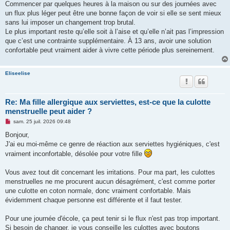
Commencer par quelques heures à la maison ou sur des journées avec
un flux plus léger peut être une bonne façon de voir si elle se sent mieux
sans lui imposer un changement trop brutal.
Le plus important reste qu’elle soit à l’aise et qu’elle n’ait pas l’impression
que c’est une contrainte supplémentaire. À 13 ans, avoir une solution
confortable peut vraiment aider à vivre cette période plus sereinement.
Eliseelise
Re: Ma fille allergique aux serviettes, est-ce que la culotte
menstruelle peut aider ?
M
sam. 25 juil. 2026 09:48
e
s
Bonjour,
s
J'ai eu moi-même ce genre de réaction aux serviettes hygiéniques, c'est
a
g
vraiment inconfortable, désolée pour votre fille
e
n
o
Vous avez tout dit concernant les irritations. Pour ma part, les culottes
n
menstruelles ne me procurent aucun désagrément, c'est comme porter
l
u
une culotte en coton normale, donc vraiment confortable. Mais
évidemment chaque personne est différente et il faut tester.
Pour une journée d'école, ça peut tenir si le flux n'est pas trop important.
Si besoin de changer, je vous conseille les culottes avec boutons