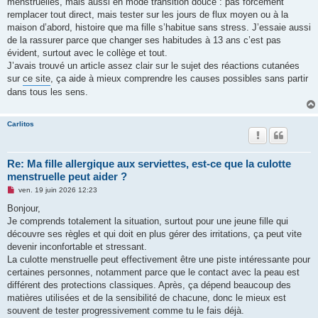
menstruelles, mais aussi en mode transition douce : pas forcément
remplacer tout direct, mais tester sur les jours de flux moyen ou à la
maison d’abord, histoire que ma fille s’habitue sans stress. J’essaie aussi
de la rassurer parce que changer ses habitudes à 13 ans c’est pas
évident, surtout avec le collège et tout.
J’avais trouvé un article assez clair sur le sujet des réactions cutanées
sur
ce site
, ça aide à mieux comprendre les causes possibles sans partir
dans tous les sens.
Carlitos
Re: Ma fille allergique aux serviettes, est-ce que la culotte
menstruelle peut aider ?
M
ven. 19 juin 2026 12:23
e
s
Bonjour,
s
Je comprends totalement la situation, surtout pour une jeune fille qui
a
g
découvre ses règles et qui doit en plus gérer des irritations, ça peut vite
e
devenir inconfortable et stressant.
n
o
La culotte menstruelle peut effectivement être une piste intéressante pour
n
certaines personnes, notamment parce que le contact avec la peau est
l
u
différent des protections classiques. Après, ça dépend beaucoup des
matières utilisées et de la sensibilité de chacune, donc le mieux est
souvent de tester progressivement comme tu le fais déjà.